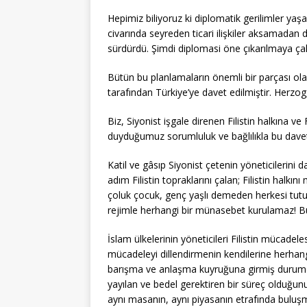
Hepimiz biliyoruz ki diplomatik gerilimler yaşan
civarında seyreden ticari ilişkiler aksamadan de
sürdürdü. Şimdi diplomasi öne çıkarılmaya çalı
Bütün bu planlamaların önemli bir parçası ola
tarafından Türkiye’ye davet edilmiştir. Herzog,
Biz, Siyonist işgale direnen Filistin halkına ve
duyduğumuz sorumluluk ve bağlılıkla bu davet v
Katil ve gâsıp Siyonist çetenin yöneticilerin
adım Filistin topraklarını çalan; Filistin halkın
çoluk çocuk, genç yaşlı demeden herkesi tutuk
rejimle herhangi bir münasebet kurulamaz! Bu
İslam ülkelerinin yöneticileri Filistin mücadel
mücadeleyi dillendirmenin kendilerine herhangi 
barışma ve anlaşma kuyruğuna girmiş durumd
yayılan ve bedel gerektiren bir süreç olduğun
aynı masanın, aynı piyasanın etrafında buluş