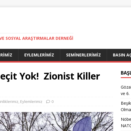
VE SOSYAL ARAŞTIRMALAR DERNEĞI
ERIMIZ
EYLEMLERIMIZ
SEMINERLERIMIZ
BASIN A
eçit Yok! Zionist Killer
BAŞ
Gözal
ve 6.
inliklerimiz
,
Eylemlerimiz
0
Beşik
Olma
Nöbet
NATO