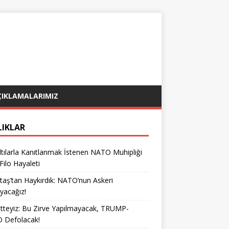
ÇIKLAMALARIMIZ
LIKLAR
tılarla Kanıtlanmak İstenen NATO Muhipliği
 Filo Hayaleti
taş’tan Haykırdık: NATO’nun Askeri
yacağız!
teyiz: Bu Zirve Yapılmayacak, TRUMP-
 Defolacak!