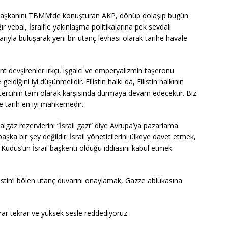
mhurbaşkanını TBMM’de konuşturan AKP, dönüp dolaşıp bugün
ır vebal, İsrail’le yakınlaşma politikalarına pek sevdalı
larıyla buluşarak yeni bir utanç levhası olarak tarihe havale
rant devşirenler ırkçı, işgalci ve emperyalizmin taşeronu
iğini iyi düşünmelidir. Filistin halkı da, Filistin halkının
 tercihin tam olarak karşısında durmaya devam edecektir. Biz
e tarih en iyi mahkemedir.
algaz rezervlerini “İsrail gazı” diye Avrupa’ya pazarlama
şka bir şey değildir. İsrail yöneticilerini ülkeye davet etmek,
udüs’ün İsrail başkenti olduğu iddiasını kabul etmek
ilistin’i bölen utanç duvarını onaylamak, Gazze ablukasına
tekrar tekrar ve yüksek sesle reddediyoruz.