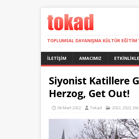
TOPLUMSAL DAYANIŞMA KÜLTÜR EĞITIM 
İLETIŞIM
AMACIMIZ
ETKINLIKL
Siyonist Katillere G
Herzog, Get Out!
06 Mart 2022
Tokad
2022
,
2022
,
Etk