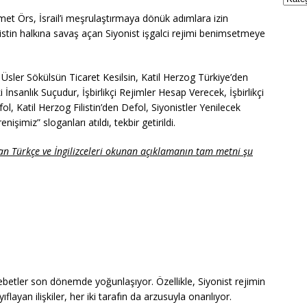
t Örs, İsrail’i meşrulaştırmaya dönük adımlara izin
listin halkına savaş açan Siyonist işgalci rejimi benimsetmeye
Üsler Sökülsün Ticaret Kesilsin, Katil Herzog Türkiye’den
ki İnsanlık Suçudur, İşbirlikçi Rejimler Hesap Verecek, İşbirlikçi
ol, Katil Herzog Filistin’den Defol, Siyonistler Yenilecek
işimiz” sloganları atıldı, tekbir getirildi.
an Türkçe ve İngilizceleri okunan açıklamanın tam metni şu
sebetler son dönemde yoğunlaşıyor. Özellikle, Siyonist rejimin
yan ilişkiler, her iki tarafın da arzusuyla onarılıyor.