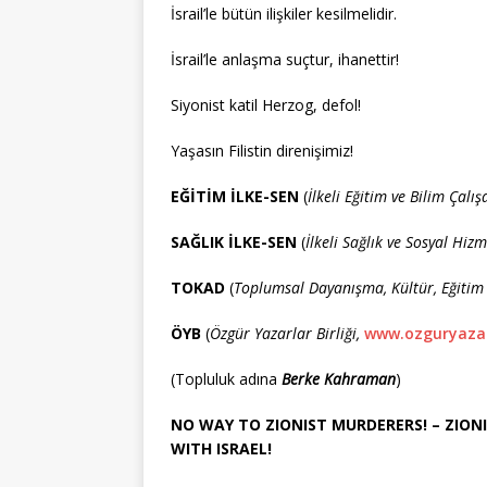
İsrail’le bütün ilişkiler kesilmelidir.
İsrail’le anlaşma suçtur, ihanettir!
Siyonist katil Herzog, defol!
Yaşasın Filistin direnişimiz!
EĞİTİM İLKE-SEN
(
İlkeli Eğitim ve Bilim Çal
SAĞLIK İLKE-SEN
(
İlkeli Sağlık ve Sosyal Hi
TOKAD
(
Toplumsal Dayanışma, Kültür, Eğitim 
ÖYB
(
Özgür Yazarlar Birliği,
www.ozguryazarl
(Topluluk adına
Berke Kahraman
)
NO WAY TO ZIONIST MURDERERS! – ZIONI
WITH ISRAEL!