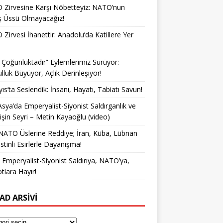
Zirvesine Karşı Nöbetteyiz: NATO’nun
ş Üssü Olmayacağız!
Zirvesi İhanettir: Anadolu’da Katillere Yer
k Çoğunluktadır” Eylemlerimiz Sürüyor:
lluk Büyüyor, Açlık Derinleşiyor!
ıs’ta Seslendik: İnsanı, Hayatı, Tabiatı Savun!
Asya’da Emperyalist-Siyonist Saldırganlık ve
işin Seyri – Metin Kayaoğlu (video)
NATO Üslerine Reddiye; İran, Küba, Lübnan
istinli Esirlerle Dayanışma!
a Emperyalist-Siyonist Saldırıya, NATO’ya,
otlara Hayır!
AD ARSIVI