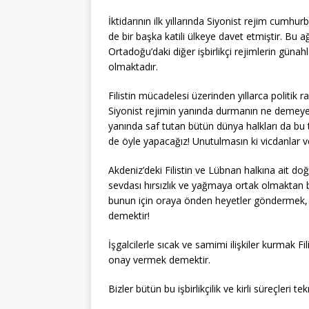
İktidarının ilk yıllarında Siyonist rejim cu
de bir başka katili ülkeye davet etmiştir. Bu ağ
Ortadoğu’daki diğer işbirlikçi rejimlerin günah
olmaktadır.
Filistin mücadelesi üzerinden yıllarca politik 
Siyonist rejimin yanında durmanın ne demeye geld
yanında saf tutan bütün dünya halkları da bu
de öyle yapacağız! Unutulmasın ki vicdanlar v
Akdeniz’deki Filistin ve Lübnan halkına ait doğ
sevdası hırsızlık ve yağmaya ortak olmaktan ba
bunun için oraya önden heyetler göndermek, K
demektir!
İşgalcilerle sıcak ve samimi ilişkiler kurmak F
onay vermek demektir.
Bizler bütün bu işbirlikçilik ve kirli süreçleri 