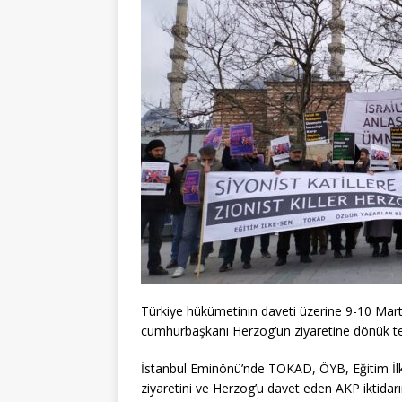
Türkiye hükümetinin daveti üzerine 9-10 Mart 
cumhurbaşkanı Herzog’un ziyaretine dönük te
İstanbul Eminönü’nde TOKAD, ÖYB, Eğitim İlke
ziyaretini ve Herzog’u davet eden AKP iktidarın