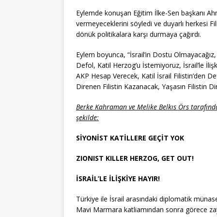
Eylemde konuşan Eğitim İlke-Sen başkanı Ahme
vermeyeceklerini söyledi ve duyarlı herkesi Fi
dönük politikalara karşı durmaya çağırdı.
Eylem boyunca, “İsrail’in Dostu Olmayacağız, 
Defol, Katil Herzog’u İstemiyoruz, İsrail’le İliş
AKP Hesap Verecek, Katil İsrail Filistin’den Def
Direnen Filistin Kazanacak, Yaşasın Filistin Diren
Berke Kahraman ve Melike Belkıs Örs tarafınd
şekilde:
SİYONİST KATİLLERE GEÇİT YOK
ZIONIST KILLER HERZOG, GET OUT!
İSRAİL’LE İLİŞKİYE HAYIR!
Türkiye ile İsrail arasındaki diplomatik müna
Mavi Marmara katliamından sonra görece zayıfla