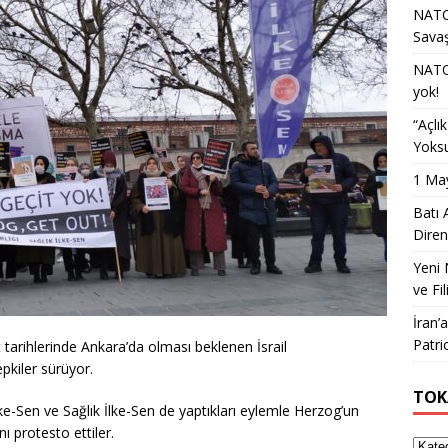
NATO 
Sava
NATO 
yok!
“Açlı
Yoksu
1 May
Batı 
Diren
Yeni 
ve Fil
İran’
Patri
tarihlerinde Ankara’da olması beklenen İsrail
pkiler sürüyor.
TOK
-Sen ve Sağlık İlke-Sen de yaptıkları eylemle Herzog’un
ı protesto ettiler.