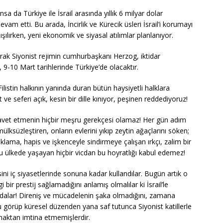
sa da Türkiye ile İsrail arasında yıllık 6 milyar dolar
vam etti. Bu arada, İncirlik ve Kürecik üsleri İsrail’i korumayı
şılırken, yeni ekonomik ve siyasal atılımlar planlanıyor.
rak Siyonist rejimin cumhurbaşkanı Herzog, iktidar
 9-10 Mart tarihlerinde Türkiye’de olacaktır.
 Filistin halkının yanında duran bütün haysiyetli halklara
e seferi açık, kesin bir dille kınıyor, peşinen reddediyoruz!
i davet etmenin hiçbir meşru gerekçesi olamaz! Her gün adım
ı mülksüzleştiren, onların evlerini yıkıp zeytin ağaçlarını söken;
lama, hapis ve işkenceyle sindirmeye çalışan ırkçı, zalim bir
 ülkede yaşayan hiçbir vicdan bu hoyratlığı kabul edemez!
esini iç siyasetlerinde sonuna kadar kullandılar. Bugün artık o
bir prestij sağlamadığını anlamış olmalılar ki İsrail’le
alar! Direniş ve mücadelenin şaka olmadığını, zamana
u görüp küresel düzenden yana saf tutunca Siyonist katillerle
maktan imtina etmemişlerdir.