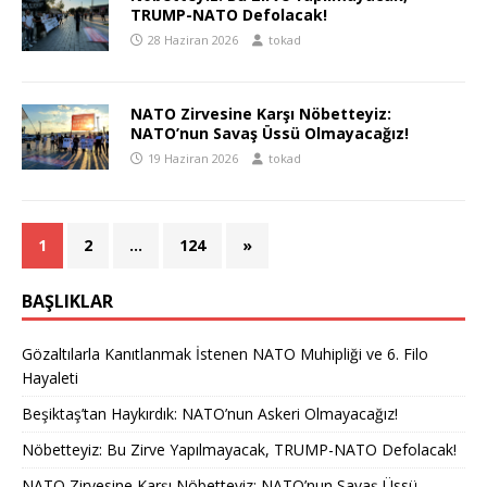
TRUMP-NATO Defolacak!
28 Haziran 2026
tokad
NATO Zirvesine Karşı Nöbetteyiz:
NATO’nun Savaş Üssü Olmayacağız!
19 Haziran 2026
tokad
1
2
…
124
»
BAŞLIKLAR
Gözaltılarla Kanıtlanmak İstenen NATO Muhipliği ve 6. Filo
Hayaleti
Beşiktaş’tan Haykırdık: NATO’nun Askeri Olmayacağız!
Nöbetteyiz: Bu Zirve Yapılmayacak, TRUMP-NATO Defolacak!
NATO Zirvesine Karşı Nöbetteyiz: NATO’nun Savaş Üssü