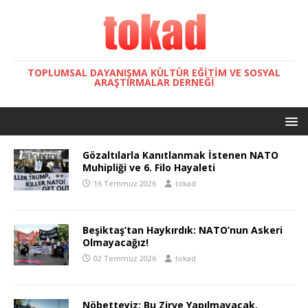
TOPLUMSAL DAYANIŞMA KÜLTÜR EĞITIM VE SOSYAL
ARAŞTIRMALAR DERNEĞI
Gözaltılarla Kanıtlanmak İstenen NATO
Muhipliği ve 6. Filo Hayaleti
16 Temmuz 2026
tokad
Beşiktaş’tan Haykırdık: NATO’nun Askeri
Olmayacağız!
02 Temmuz 2026
tokad
Nöbetteyiz: Bu Zirve Yapılmayacak,