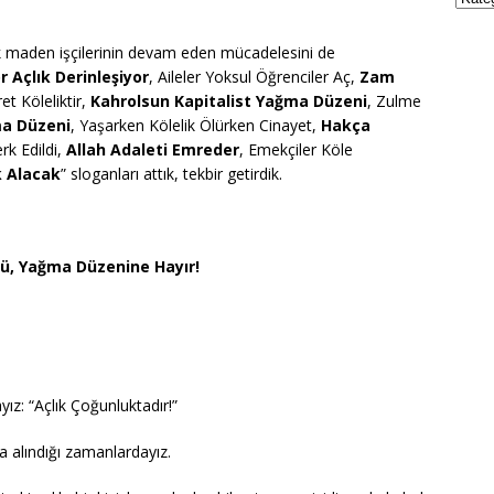
k maden işçilerinin devam eden mücadelesini de
 Açlık Derinleşiyor
, Aileler Yoksul Öğrenciler Aç,
Zam
et Köleliktir,
Kahrolsun Kapitalist Yağma Düzeni
, Zulme
ma Düzeni
, Yaşarken Kölelik Ölürken Cinayet,
Hakça
rk Edildi,
Allah Adaleti Emreder
, Emekçiler Köle
k Alacak
” sloganları attık, tekbir getirdik.
ü, Yağma Düzenine Hayır!
yız: “Açlık Çoğunluktadır!”
a alındığı zamanlardayız.