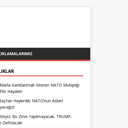
ÇIKLAMALARIMIZ
LIKLAR
tılarla Kanıtlanmak İstenen NATO Muhipliği
 Filo Hayaleti
taş’tan Haykırdık: NATO’nun Askeri
yacağız!
teyiz: Bu Zirve Yapılmayacak, TRUMP-
 Defolacak!