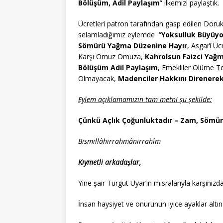
Bölüşüm, Adil Paylaşım
” ilkemizi paylaştık.
Ücretleri patron tarafından gasp edilen Doru
selamladığımız eylemde “
Yoksulluk Büyüyor
Sömürü Yağma Düzenine Hayır
, Asgarî Ücr
Karşı Omuz Omuza,
Kahrolsun Faizci Yağ
Bölüşüm Adil Paylaşım
, Emekliler Ölüme Te
Olmayacak,
Madenciler Hakkını Direnere
Eylem açıklamamızın tam metni şu şekilde:
Çünkü Açlık Çoğunluktadır – Zam, Sömür
Bismillâhirrahmânirrahîm
Kıymetli arkadaşlar,
Yine şair Turgut Uyar’ın mısralarıyla karşınızda
İnsan haysiyet ve onurunun iyice ayaklar altın