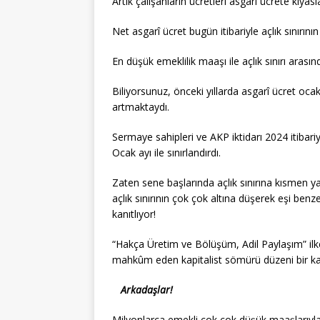
Artık çalışanların ücretleri asgarî ücrete kıyasla
Net asgarî ücret bugün itibariyle açlık sınırının 
En düşük emeklilik maaşı ile açlık sınırı arasınd
Biliyorsunuz, önceki yıllarda asgarî ücret oc
artmaktaydı.
Sermaye sahipleri ve AKP iktidarı 2024 itibar
Ocak ayı ile sınırlandırdı.
Zaten sene başlarında açlık sınırına kısmen 
açlık sınırının çok çok altına düşerek eşi benz
kanıtlıyor!
“Hakça Üretim ve Bölüşüm, Adil Paylaşım” ilkes
mahkûm eden kapitalist sömürü düzeni bir ka
Arkadaşlar!
Milyonlarca emekli çok çok düşük maaşlarıyla 