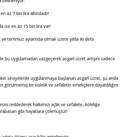
 belirleniyor.
en az 7 bin lira altındadır!
a ise en az 15 bin lira var!
ak ve temmuz aylarında olmak üzere yılda iki defa
iyle bu uygulamadan vazgeçerek asgarî ücret artışını sadece
yakın seviyelerde uygulanmaya başlanan asgarî ücret, şu anda
eri görülmemiş bir kölelik ve sefaletin emekçilere dayatıldığını
ini reddederek halkımızı açlık ve sefalete, köleliğe
rabasan gibi hayatlara çökmüştür!
adeta ölümü arar hâle getirilmiştir.