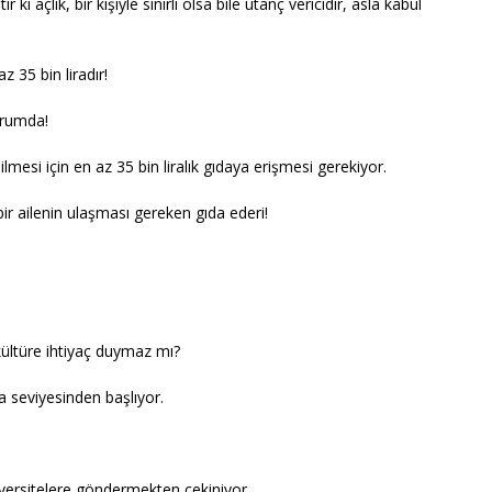
i açlık, bir kişiyle sınırlı olsa bile utanç vericidir, asla kabul
az 35 bin liradır!
urumda!
ilmesi için en az 35 bin liralık gıdaya erişmesi gerekiyor.
k bir ailenin ulaşması gereken gıda ederi!
kültüre ihtiyaç duymaz mı?
ra seviyesinden başlıyor.
niversitelere göndermekten çekiniyor.