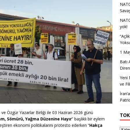
NATO 
Sava
NATO 
yok!
“Açlı
Yoksu
1 May
Batı 
Diren
Yeni 
ve Fil
İran’
Patri
 ve Özgür Yazarlar Birliği ile 03 Haziran 2026 günü
TOK
am, Sömürü, Yağma Düzenine Hayır
” başlıklı bir eylem
nleştiren ekonomi politikalarını protesto ederken “
Hakça