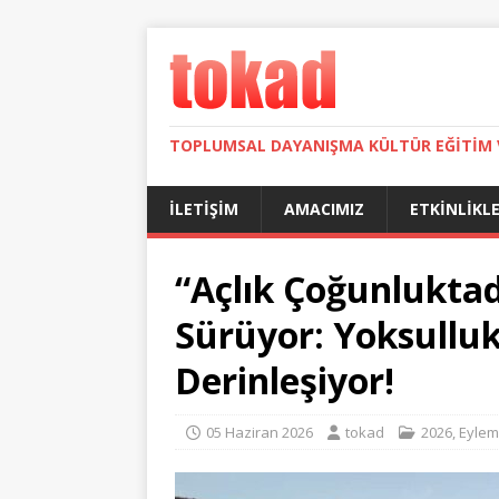
TOPLUMSAL DAYANIŞMA KÜLTÜR EĞITIM 
İLETIŞIM
AMACIMIZ
ETKINLIKL
“Açlık Çoğunluktad
Sürüyor: Yoksulluk
Derinleşiyor!
05 Haziran 2026
tokad
2026
,
Eylem