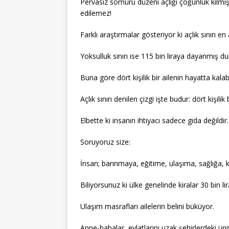
Pervasız sömürü düzeni açlığı çoğunluk kılmıştır k
edilemez!
Farklı araştırmalar gösteriyor ki açlık sınırı en 
Yoksulluk sınırı ise 115 bin liraya dayanmış d
Buna göre dört kişilik bir ailenin hayatta kalab
Açlık sınırı denilen çizgi işte budur: dört kişili
Elbette ki insanın ihtiyacı sadece gıda değildir.
Soruyoruz size:
İnsan; barınmaya, eğitime, ulaşıma, sağlığa, 
Biliyorsunuz ki ülke genelinde kiralar 30 bin li
Ulaşım masrafları ailelerin belini büküyor.
Anne-babalar, evlatlarını uzak şehirlerdeki ü