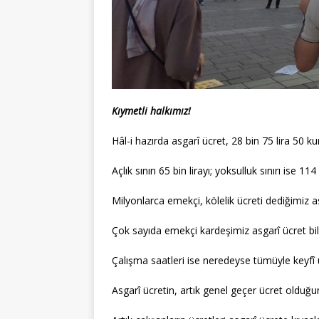
Kıymetli halkımız!
Hâl-i hazırda asgarî ücret, 28 bin 75 lira 50 k
Açlık sınırı 65 bin lirayı; yoksulluk sınırı ise 1
Milyonlarca emekçi, kölelik ücreti dediğimiz asg
Çok sayıda emekçi kardeşimiz asgarî ücret bil
Çalışma saatleri ise neredeyse tümüyle keyfî 
Asgarî ücretin, artık genel geçer ücret olduğ