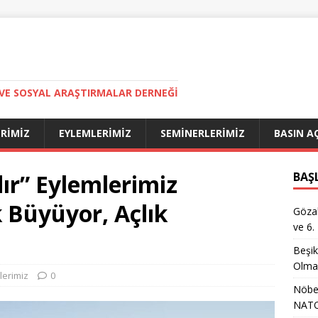
VE SOSYAL ARAŞTIRMALAR DERNEĞI
ERIMIZ
EYLEMLERIMIZ
SEMINERLERIMIZ
BASIN A
ır” Eylemlerimiz
BAŞ
 Büyüyor, Açlık
Gözal
ve 6.
Beşik
Olma
lerimiz
0
Nöbet
NATO