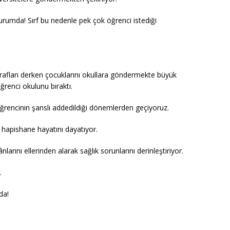
urumda! Sırf bu nedenle pek çok öğrenci istediği
srafları derken çocuklarını okullara göndermekte büyük
ğrenci okulunu bıraktı.
r öğrencinin şanslı addedildiği dönemlerden geçiyoruz.
a hapishane hayatını dayatıyor.
larını ellerinden alarak sağlık sorunlarını derinleştiriyor.
.
da!