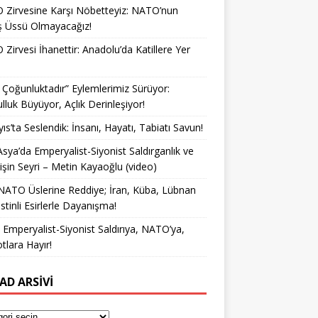
Zirvesine Karşı Nöbetteyiz: NATO’nun
ş Üssü Olmayacağız!
Zirvesi İhanettir: Anadolu’da Katillere Yer
k Çoğunluktadır” Eylemlerimiz Sürüyor:
lluk Büyüyor, Açlık Derinleşiyor!
ıs’ta Seslendik: İnsanı, Hayatı, Tabiatı Savun!
Asya’da Emperyalist-Siyonist Saldırganlık ve
işin Seyri – Metin Kayaoğlu (video)
NATO Üslerine Reddiye; İran, Küba, Lübnan
istinli Esirlerle Dayanışma!
a Emperyalist-Siyonist Saldırıya, NATO’ya,
otlara Hayır!
AD ARSIVI