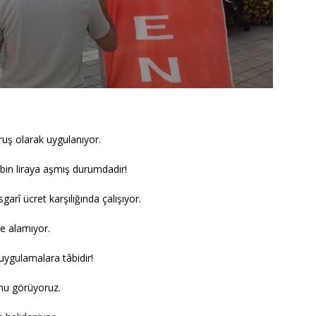
uruş olarak uygulanıyor.
14 bin liraya aşmış durumdadır!
arî ücret karşılığında çalışıyor.
e alamıyor.
uygulamalara tâbidir!
unu görüyoruz.