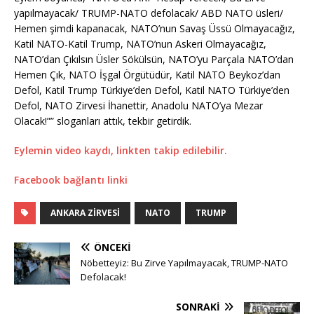
yapılmayacak/ TRUMP-NATO defolacak/ ABD NATO üsleri/
Hemen şimdi kapanacak, NATO’nun Savaş Üssü Olmayacağız,
Katil NATO-Katil Trump, NATO’nun Askeri Olmayacağız,
NATO’dan Çıkılsın Üsler Sökülsün, NATO’yu Parçala NATO’dan
Hemen Çık, NATO İşgal Örgütüdür, Katil NATO Beykoz’dan
Defol, Katil Trump Türkiye’den Defol, Katil NATO Türkiye’den
Defol, NATO Zirvesi İhanettir, Anadolu NATO’ya Mezar
Olacak!”” sloganları attık, tekbir getirdik.
Eylemin video kaydı, linkten takip edilebilir.
Facebook bağlantı linki
ANKARA ZİRVESİ
NATO
TRUMP
ÖNCEKI
Nöbetteyiz: Bu Zirve Yapılmayacak, TRUMP-NATO
Defolacak!
SONRAKI