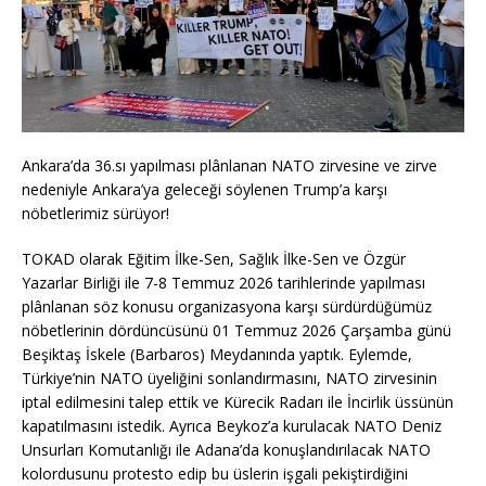
Ankara’da 36.sı yapılması plânlanan NATO zirvesine ve zirve
nedeniyle Ankara’ya geleceği söylenen Trump’a karşı
nöbetlerimiz sürüyor!
TOKAD olarak Eğitim İlke-Sen, Sağlık İlke-Sen ve Özgür
Yazarlar Birliği ile 7-8 Temmuz 2026 tarihlerinde yapılması
plânlanan söz konusu organizasyona karşı sürdürdüğümüz
nöbetlerinin dördüncüsünü 01 Temmuz 2026 Çarşamba günü
Beşiktaş İskele (Barbaros) Meydanında yaptık. Eylemde,
Türkiye’nin NATO üyeliğini sonlandırmasını, NATO zirvesinin
iptal edilmesini talep ettik ve Kürecik Radarı ile İncirlik üssünün
kapatılmasını istedik. Ayrıca Beykoz’a kurulacak NATO Deniz
Unsurları Komutanlığı ile Adana’da konuşlandırılacak NATO
kolordusunu protesto edip bu üslerin işgali pekiştirdiğini