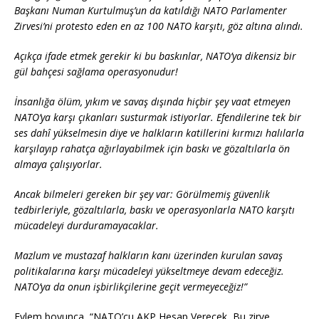
Başkanı Numan Kurtulmuş’un da katıldığı NATO Parlamenter
Zirvesi’ni protesto eden en az 100 NATO karşıtı, göz altına alındı.
Açıkça ifade etmek gerekir ki bu baskınlar, NATO’ya dikensiz bir
gül bahçesi sağlama operasyonudur!
İnsanlığa ölüm, yıkım ve savaş dışında hiçbir şey vaat etmeyen
NATO’ya karşı çıkanları susturmak istiyorlar. Efendilerine tek bir
ses dahî yükselmesin diye ve halkların katillerini kırmızı halılarla
karşılayıp rahatça ağırlayabilmek için baskı ve gözaltılarla ön
almaya çalışıyorlar.
Ancak bilmeleri gereken bir şey var: Görülmemiş güvenlik
tedbirleriyle, gözaltılarla, baskı ve operasyonlarla NATO karşıtı
mücadeleyi durduramayacaklar.
Mazlum ve mustazaf halkların kanı üzerinden kurulan savaş
politikalarına karşı mücadeleyi yükseltmeye devam edeceğiz.
NATO’ya da onun işbirlikçilerine geçit vermeyeceğiz!”
Eylem boyunca, “NATO’cu AKP Hesap Verecek, Bu zirve