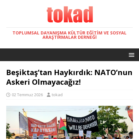
TOPLUMSAL DAYANIŞMA KÜLTÜR EĞITIM VE SOSYAL
ARAŞTIRMALAR DERNEĞI
Beşiktaş’tan Haykırdık: NATO’nun
Askeri Olmayacağız!
02 Temmuz 2026
tokad