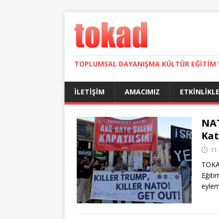
TOPLUMSAL DAYANIŞMA KÜLTÜR EĞITIM 
İLETIŞIM
AMACIMIZ
ETKINLIKL
NAT
Kat
11
TOKAD
Eğitim
eylem