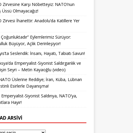
Zirvesine Karşı Nöbetteyiz: NATO’nun
ş Üssü Olmayacağız!
Zirvesi İhanettir: Anadolu’da Katillere Yer
k Çoğunluktadır” Eylemlerimiz Sürüyor:
lluk Büyüyor, Açlık Derinleşiyor!
ıs’ta Seslendik: İnsanı, Hayatı, Tabiatı Savun!
Asya’da Emperyalist-Siyonist Saldırganlık ve
işin Seyri – Metin Kayaoğlu (video)
NATO Üslerine Reddiye; İran, Küba, Lübnan
istinli Esirlerle Dayanışma!
a Emperyalist-Siyonist Saldırıya, NATO’ya,
otlara Hayır!
AD ARSIVI