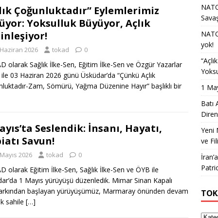
NATO 
lık Çoğunluktadır” Eylemlerimiz
Sava
üyor: Yoksulluk Büyüyor, Açlık
inleşiyor!
NATO 
yok!
 Haziran 2026
tokad
0
“Açlı
 olarak Sağlık İlke-Sen, Eğitim İlke-Sen ve Özgür Yazarlar
Yoksu
ği ile 03 Haziran 2026 günü Üsküdar’da “Çünkü Açlık
luktadır-Zam, Sömürü, Yağma Düzenine Hayır” başlıklı bir
1 May
Batı 
Diren
ayıs’ta Seslendik: İnsanı, Hayatı,
Yeni 
iatı Savun!
ve Fil
 Mayıs 2026
tokad
0
İran’
Patri
 olarak Eğitim İlke-Sen, Sağlık İlke-Sen ve ÖYB ile
ar’da 1 Mayıs yürüyüşü düzenledik. Mimar Sinan Kapalı
arkından başlayan yürüyüşümüz, Marmaray önünden devam
TOK
k sahile
[…]