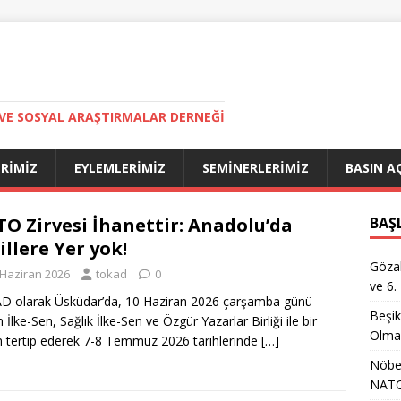
VE SOSYAL ARAŞTIRMALAR DERNEĞI
ERIMIZ
EYLEMLERIMIZ
SEMINERLERIMIZ
BASIN A
O Zirvesi İhanettir: Anadolu’da
BAŞ
illere Yer yok!
Gözal
 Haziran 2026
tokad
0
ve 6.
 olarak Üsküdar’da, 10 Haziran 2026 çarşamba günü
Beşik
 İlke-Sen, Sağlık İlke-Sen ve Özgür Yazarlar Birliği ile bir
Olma
 tertip ederek 7-8 Temmuz 2026 tarihlerinde
[…]
Nöbet
NATO