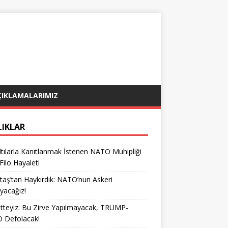
ÇIKLAMALARIMIZ
LIKLAR
tılarla Kanıtlanmak İstenen NATO Muhipliği
 Filo Hayaleti
taş’tan Haykırdık: NATO’nun Askeri
yacağız!
teyiz: Bu Zirve Yapılmayacak, TRUMP-
 Defolacak!