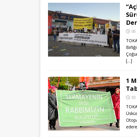
“Aç
Sür
Der
05
TOKAD
Birli
Çoğun
[…]
1 M
Tab
02
TOKAD
Üsküd
Otop
edere