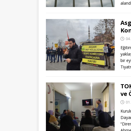
alandı
Asg
Kom
04 
Eğiti
yakla
bir e
Tiya
TOK
ve 
01 
Kurul
Dayan
“Dire
Ahme