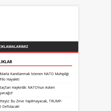
ÇIKLAMALARIMIZ
LIKLAR
tılarla Kanıtlanmak İstenen NATO Muhipliği
 Filo Hayaleti
taş’tan Haykırdık: NATO’nun Askeri
yacağız!
teyiz: Bu Zirve Yapılmayacak, TRUMP-
 Defolacak!