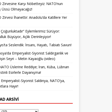
Zirvesine Karşı Nöbetteyiz: NATO’nun
ş Üssü Olmayacağız!
Zirvesi İhanettir: Anadolu’da Katillere Yer
k Çoğunluktadır” Eylemlerimiz Sürüyor:
lluk Büyüyor, Açlık Derinleşiyor!
ıs’ta Seslendik: İnsanı, Hayatı, Tabiatı Savun!
Asya’da Emperyalist-Siyonist Saldırganlık ve
işin Seyri – Metin Kayaoğlu (video)
NATO Üslerine Reddiye; İran, Küba, Lübnan
istinli Esirlerle Dayanışma!
a Emperyalist-Siyonist Saldırıya, NATO’ya,
otlara Hayır!
AD ARSIVI