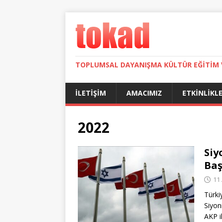
TOPLUMSAL DAYANIŞMA KÜLTÜR EĞITIM 
İLETIŞIM
AMACIMIZ
ETKINLIKL
2022
Siy
Ba
11 
Türki
Siyon
AKP i