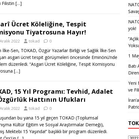
 Filistin
[…]
NATO 
Sava
NATO 
arî Ücret Köleliğine, Tespit
yok!
isyonu Tiyatrosuna Hayır!
“Açlı
Aralık 2022
tokad
0
Yoksu
m İlke-Sen, TOKAD, Özgür Yazarlar Birliği ve Sağlık İlke-Sen
1 May
şan asgari ücret tespit görüşmeleri öncesinde Eminönü’nde
ylem düzenledi. “Asgari Ücret Köleliğine, Tespit Komisyonu
Batı 
trosuna
[…]
Diren
Yeni 
ve Fil
AD, 15 Yıl Programı: Tevhid, Adalet
Özgürlük Hattının Ufukları
İran’
Patri
Aralık 2022
tokad
0
uşundan bu yana 15 yıl geçen TOKAD (Toplumsal
TOK
ışma Kültür Eğitim ve Sosyal Araştırmalar Derneği),
niş Mektebi 15 Yaşında!” başlıklı bir program düzenledi.
t Örs’ün
[…]