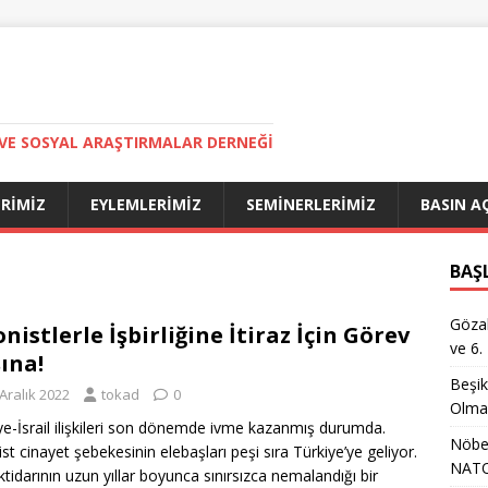
VE SOSYAL ARAŞTIRMALAR DERNEĞI
ERIMIZ
EYLEMLERIMIZ
SEMINERLERIMIZ
BASIN A
BAŞ
Gözal
onistlerle İşbirliğine İtiraz İçin Görev
ve 6.
şına!
Beşik
Aralık 2022
tokad
0
Olma
ye-İsrail ilişkileri son dönemde ivme kazanmış durumda.
Nöbet
ist cinayet şebekesinin elebaşları peşi sıra Türkiye’ye geliyor.
NATO
ktidarının uzun yıllar boyunca sınırsızca nemalandığı bir