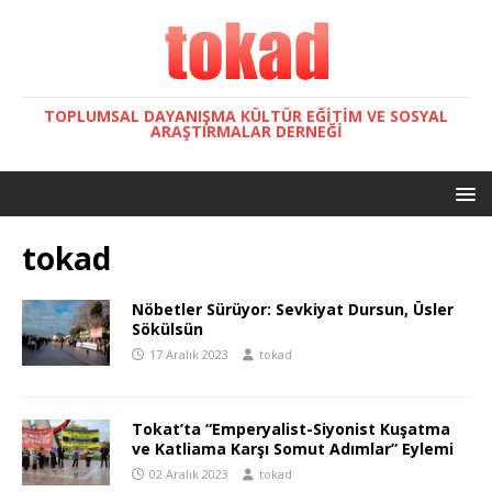
TOPLUMSAL DAYANIŞMA KÜLTÜR EĞITIM VE SOSYAL
ARAŞTIRMALAR DERNEĞI
tokad
Nöbetler Sürüyor: Sevkiyat Dursun, Üsler
Sökülsün
17 Aralık 2023
tokad
Tokat’ta “Emperyalist-Siyonist Kuşatma
ve Katliama Karşı Somut Adımlar” Eylemi
02 Aralık 2023
tokad