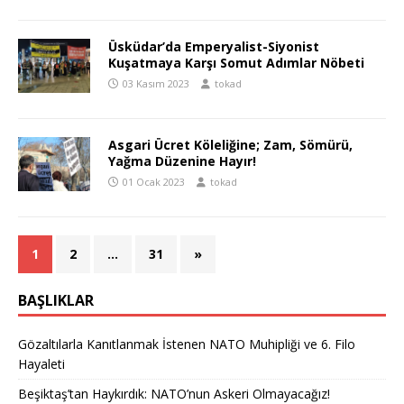
Üsküdar’da Emperyalist-Siyonist
Kuşatmaya Karşı Somut Adımlar Nöbeti
03 Kasım 2023
tokad
Asgari Ücret Köleliğine; Zam, Sömürü,
Yağma Düzenine Hayır!
01 Ocak 2023
tokad
1
2
…
31
»
BAŞLIKLAR
Gözaltılarla Kanıtlanmak İstenen NATO Muhipliği ve 6. Filo
Hayaleti
Beşiktaş’tan Haykırdık: NATO’nun Askeri Olmayacağız!