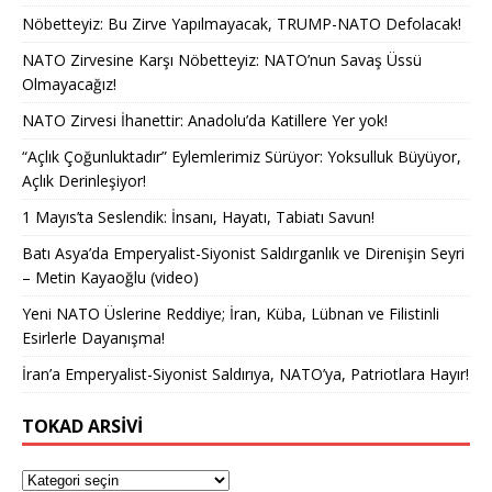
Nöbetteyiz: Bu Zirve Yapılmayacak, TRUMP-NATO Defolacak!
NATO Zirvesine Karşı Nöbetteyiz: NATO’nun Savaş Üssü
Olmayacağız!
NATO Zirvesi İhanettir: Anadolu’da Katillere Yer yok!
“Açlık Çoğunluktadır” Eylemlerimiz Sürüyor: Yoksulluk Büyüyor,
Açlık Derinleşiyor!
1 Mayıs’ta Seslendik: İnsanı, Hayatı, Tabiatı Savun!
Batı Asya’da Emperyalist-Siyonist Saldırganlık ve Direnişin Seyri
– Metin Kayaoğlu (video)
Yeni NATO Üslerine Reddiye; İran, Küba, Lübnan ve Filistinli
Esirlerle Dayanışma!
İran’a Emperyalist-Siyonist Saldırıya, NATO’ya, Patriotlara Hayır!
TOKAD ARSIVI