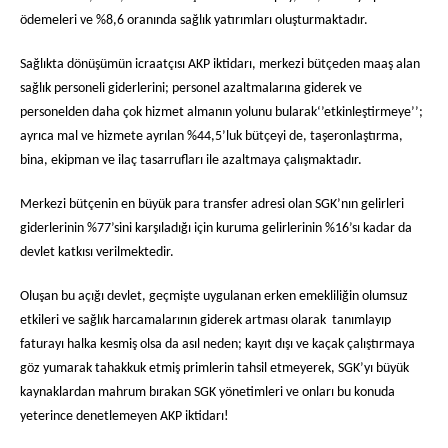
ödemeleri ve %8,6 oranında sağlık yatırımları oluşturmaktadır.
Sağlıkta dönüşümün icraatçısı AKP iktidarı, merkezi bütçeden maaş alan
sağlık personeli giderlerini; personel azaltmalarına giderek ve
personelden daha çok hizmet almanın yolunu bularak‘’etkinleştirmeye’’;
ayrıca mal ve hizmete ayrılan %44,5’luk bütçeyi de, taşeronlaştırma,
bina, ekipman ve ilaç tasarrufları ile azaltmaya çalışmaktadır.
Merkezi bütçenin en büyük para transfer adresi olan SGK’nın gelirleri
giderlerinin %77’sini karşıladığı için kuruma gelirlerinin %16’sı kadar da
devlet katkısı verilmektedir.
Oluşan bu açığı devlet, geçmişte uygulanan erken emekliliğin olumsuz
etkileri ve sağlık harcamalarının giderek artması olarak
tanımlayıp
faturayı halka kesmiş olsa da asıl neden; kayıt dışı ve kaçak çalıştırmaya
göz yumarak tahakkuk etmiş primlerin tahsil etmeyerek, SGK’yı büyük
kaynaklardan mahrum bırakan SGK yönetimleri ve onları bu konuda
yeterince denetlemeyen AKP iktidarı!