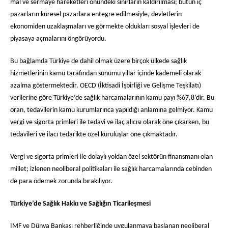
mal ve sermaye hareketleri önündeki sınırların kaldırılması; bütün iç
pazarların küresel pazarlara entegre edilmesiyle, devletlerin
ekonomiden uzaklaşmaları ve görmekte oldukları sosyal işlevleri de
piyasaya açmalarını öngörüyordu.
Bu bağlamda Türkiye de dahil olmak üzere birçok ülkede sağlık
hizmetlerinin kamu tarafından sunumu yıllar içinde kademeli olarak
azalma göstermektedir. OECD (İktisadi İşbirliği ve Gelişme Teşkilatı)
verilerine göre Türkiye’de sağlık harcamalarının kamu payı %67,8’dir. Bu
oran, tedavilerin kamu kurumlarınca yapıldığı anlamına gelmiyor. Kamu
vergi ve sigorta primleri ile tedavi ve ilaç alıcısı olarak öne çıkarken, bu
tedavileri ve ilacı tedarikte özel kuruluşlar öne çıkmaktadır.
Vergi ve sigorta primleri ile dolaylı yoldan özel sektörün finansmanı olan
millet; izlenen neoliberal politikaları ile sağlık harcamalarında cebinden
de para ödemek zorunda bırakılıyor.
Türkiye’de Sağlık Hakkı ve Sağlığın Ticarileşmesi
IMF ve Dünya Bankası rehberliğinde uygulanmaya başlanan neoliberal