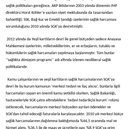
sağlık politikaları gereğince, AKP iktidarının 2003 yılında dönemin IMF
direktörü Horst Köhler’e yazılan niyet mektubunda da tasarısından
bahsettiği; SSK, Bağ-kur ve Emekli Sandığı üyelerinin sağlık harcaması
sorumluluğunu 2010 yılında SGK’ya devretmiştir.
2012 yılında da Yeşil kartlıların devri ile genel bütçeden sadece Anayasa
Mahkemesi üyelerinin, milletvekillerinin, er ve erbaşların, tutuklu ve
hükümlülerin sağlık harcamaları yapılmaya başlanmıştır. Tüm bunlar
‘’sağlıkta dönüşüm programı’’ adı altında izlenen neoliberal sağlık
politikalarıdır.
Kamu çalışanlarının ve yeşil kartlıların sağlık harcamalarının SGK’ya
devri ile bu kurum kamunun ‘merkezi tedavi ve ilaç alıcısı’, bunlarla ilgili
harcamaları yapan en önemli kamu yetkilisi olurken, Sağlık Bakanlığı,
hastaneleriyle SGK çatısı altındakilere ‘tedavi tedarikçisi kurum’ rolünü
üstlenecek, harcamalarını merkezi bütçeden ayrılan ödenekler ve
SGK’dan tahsil edeceği faturalarla karşılayacaktır. 2010 yılı merkezi bütçe
sağlık harcamalarının dağılımına baktığımızda %44,5 oranında mal ve
hizmet alımı, %36,5 ile de maaş ve ücretlerin pay, %8,9 SGK’ya prim