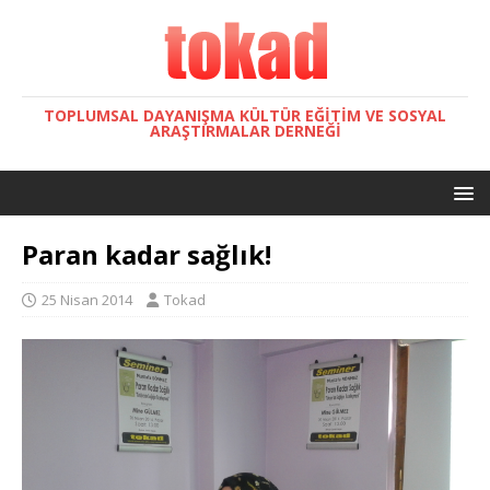
TOPLUMSAL DAYANIŞMA KÜLTÜR EĞITIM VE SOSYAL
ARAŞTIRMALAR DERNEĞI
Paran kadar sağlık!
25 Nisan 2014
Tokad