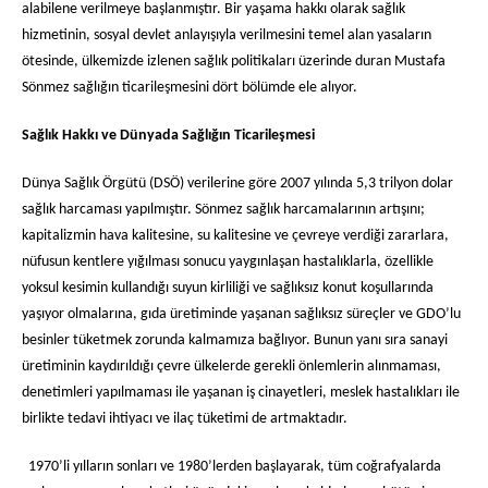
alabilene verilmeye başlanmıştır. Bir yaşama hakkı olarak sağlık
hizmetinin, sosyal devlet anlayışıyla verilmesini temel alan yasaların
ötesinde, ülkemizde izlenen sağlık politikaları üzerinde duran Mustafa
Sönmez sağlığın ticarileşmesini dört bölümde ele alıyor.
Sağlık Hakkı ve Dünyada Sağlığın Ticarileşmesi
Dünya Sağlık Örgütü (DSÖ) verilerine göre 2007 yılında 5,3 trilyon dolar
sağlık harcaması yapılmıştır. Sönmez sağlık harcamalarının artışını;
kapitalizmin hava kalitesine, su kalitesine ve çevreye verdiği zararlara,
nüfusun kentlere yığılması sonucu yaygınlaşan hastalıklarla, özellikle
yoksul kesimin kullandığı suyun kirliliği ve sağlıksız konut koşullarında
yaşıyor olmalarına, gıda üretiminde yaşanan sağlıksız süreçler ve GDO’lu
besinler tüketmek zorunda kalmamıza bağlıyor. Bunun yanı sıra sanayi
üretiminin kaydırıldığı çevre ülkelerde gerekli önlemlerin alınmaması,
denetimleri yapılmaması ile yaşanan iş cinayetleri, meslek hastalıkları ile
birlikte tedavi ihtiyacı ve ilaç tüketimi de artmaktadır.
1970’li yılların sonları ve 1980’lerden başlayarak, tüm coğrafyalarda