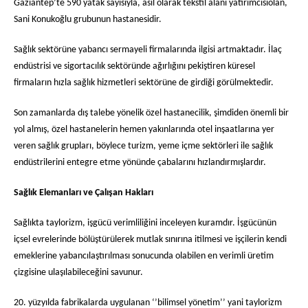
Gaziantep’te 590 yatak sayısıyla, asıl olarak tekstil alanı yatırımcısıolan,
Sani Konukoğlu grubunun hastanesidir.
Sağlık sektörüne yabancı sermayeli firmalarında ilgisi artmaktadır. İlaç
endüstrisi ve sigortacılık sektöründe ağırlığını pekiştiren küresel
firmaların hızla sağlık hizmetleri sektörüne de girdiği görülmektedir.
Son zamanlarda dış talebe yönelik özel hastanecilik, şimdiden önemli bir
yol almış, özel hastanelerin hemen yakınlarında otel inşaatlarına yer
veren sağlık grupları, böylece turizm, yeme içme sektörleri ile sağlık
endüstrilerini entegre etme yönünde çabalarını hızlandırmışlardır.
Sağlık Elemanları ve Çalışan Hakları
Sağlıkta taylorizm, işgücü verimliliğini inceleyen kuramdır. İşgücünün
içsel evrelerinde bölüştürülerek mutlak sınırına itilmesi ve işçilerin kendi
emeklerine yabancılaştırılması sonucunda olabilen en verimli üretim
çizgisine ulaşılabileceğini savunur.
20. yüzyılda fabrikalarda uygulanan ‘’bilimsel yönetim’’ yani taylorizm