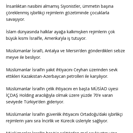
İnsanlıktan nasibini almamış Siyonistler, ümmetin başına
çöreklenmiş işbirlikçi rejimlerin gözetiminde çocuklarla
savaşıyor.
İslam dünyasında halklar ayağa kalkmışken rejimlerin çok
büyük kısmı İsrail’le, Amerika’yla iş tutuyor.
Müslümanlar İsrail’i, Antalya ve Mersin’den gönderdikleri sebze
meyve ile besliyor.
Müslümanlar İsrail’in yakıt ihtiyacını Ceyhan üzerinden sevk
ettikleri Kazakistan-Azerbaycan petrolleri ile karşılıyor.
Müslümanlar İsrail’in çelik ihtiyacını en başta MÜSİAD üyesi
İÇDAŞ Holding aracılığıyla olmak üzere yüzde 70’e varan
seviyede Türkiye’den gideriyor.
Müslümanlar İsrail’in güvenlik ihtiyacını Ortadoğu’daki işbirlikçi
rejimlerin yanı sıra İncirlik ve Kürecik üsleriyle sağlıyor.