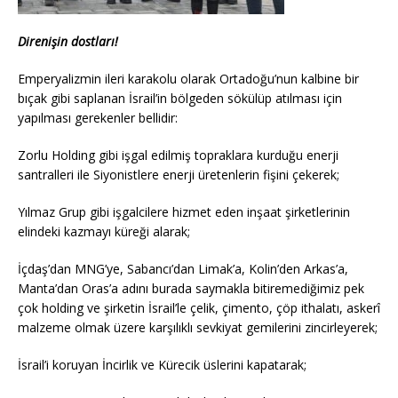
Direnişin dostları!
Emperyalizmin ileri karakolu olarak Ortadoğu’nun kalbine bir
bıçak gibi saplanan İsrail’in bölgeden sökülüp atılması için
yapılması gerekenler bellidir:
Zorlu Holding gibi işgal edilmiş topraklara kurduğu enerji
santralleri ile Siyonistlere enerji üretenlerin fişini çekerek;
Yılmaz Grup gibi işgalcilere hizmet eden inşaat şirketlerinin
elindeki kazmayı küreği alarak;
İçdaş’dan MNG’ye, Sabancı’dan Limak’a, Kolin’den Arkas’a,
Manta’dan Oras’a adını burada saymakla bitiremediğimiz pek
çok holding ve şirketin İsrail’le çelik, çimento, çöp ithalatı, askerî
malzeme olmak üzere karşılıklı sevkiyat gemilerini zincirleyerek;
İsrail’i koruyan İncirlik ve Kürecik üslerini kapatarak;