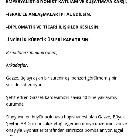
EMPERYALİST-SİYONİST KATLİAM VE KUŞATMAYA KARŞI;
-İSRAİL’LE ANLAŞMALAR İPTAL EDİLSİN,
-DİPLOMATİK VE TİCARİ İLİŞKİLER KESİLSİN,
-İNCİRLİK-KÜRECİK ÜSLERİ KAPATILSIN!
Bismillahirrahmanirrahim,
Arkadaşlar,
Gazze, üç ayı aşkın bir süredir eşi benzeri görülmemiş bir
şekilde katlediliyor.
Şehit edilen Gazzeli kardeşimizin sayısı 40 bine yaklaşmış
durumda.
Dünyanın en büyük açık hava hapishanesi olan Gazze, Büyük
Şeytan ABD’nin öncülük ettiği egemen dünya düzeninin izni ve
onayıyla Siyonistler tarafından sınırsızca bombalanıyor, işgal