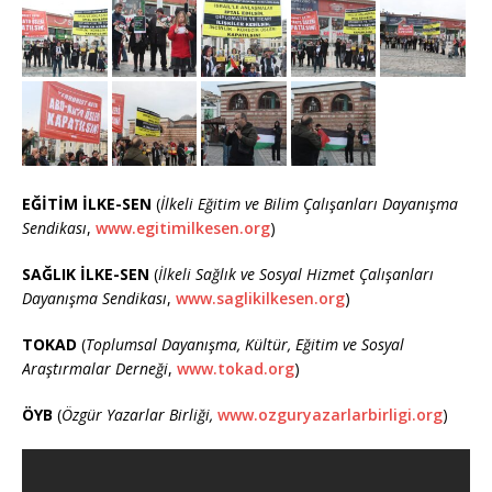
EĞİTİM İLKE-SEN
(
İlkeli Eğitim ve Bilim Çalışanları Dayanışma
Sendikası
,
www.egitimilkesen.org
)
SAĞLIK İLKE-SEN
(
İlkeli Sağlık ve Sosyal Hizmet Çalışanları
Dayanışma Sendikası
,
www.saglikilkesen.org
)
TOKAD
(
Toplumsal Dayanışma, Kültür, Eğitim ve Sosyal
Araştırmalar Derneği
,
www.tokad.org
)
ÖYB
(
Özgür Yazarlar Birliği,
www.ozguryazarlarbirligi.org
)