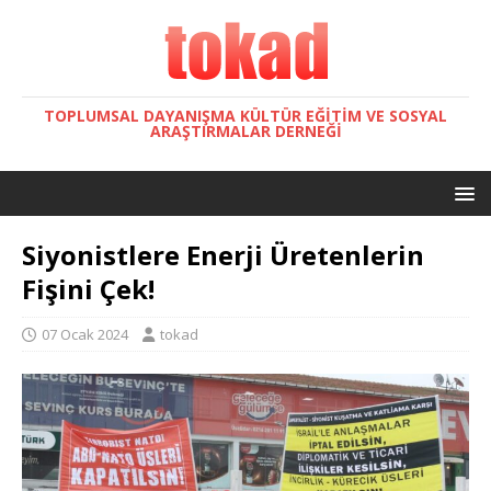
TOPLUMSAL DAYANIŞMA KÜLTÜR EĞITIM VE SOSYAL
ARAŞTIRMALAR DERNEĞI
Siyonistlere Enerji Üretenlerin
Fişini Çek!
07 Ocak 2024
tokad