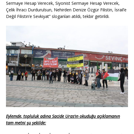
Sermaye Hesap Verecek, Siyonist Sermaye Hesap Verecek,
Çelik İhracı Durdurulsun, Nehirden Denize Özgür Filistin, İsrail’e
Değil Filistin’e Sevkiyat” sloganları atıldı, tekbir getirildi.
Eylemde, topluluk adına Sacide Uras’ın okuduğu açıklamanın
tam metni şu şekilde: