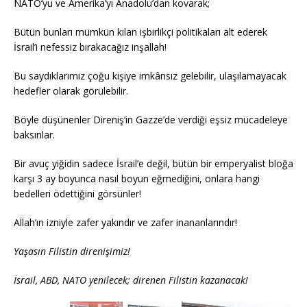
NATO’yu ve Amerika’yı Anadolu’dan kovarak;
Bütün bunları mümkün kılan işbirlikçi politikaları alt ederek
İsrail’i nefessiz bırakacağız inşallah!
Bu saydıklarımız çoğu kişiye imkânsız gelebilir, ulaşılamayacak
hedefler olarak görülebilir.
Böyle düşünenler Direniş’in Gazze’de verdiği eşsiz mücadeleye
baksınlar.
Bir avuç yiğidin sadece İsrail’e değil, bütün bir emperyalist bloğa
karşı 3 ay boyunca nasıl boyun eğmediğini, onlara hangi
bedelleri ödettiğini görsünler!
Allah’ın izniyle zafer yakındır ve zafer inananlarındır!
Yaşasın Filistin direnişimiz!
İsrail, ABD, NATO yenilecek; direnen Filistin kazanacak!