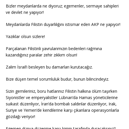
Bizler meydanlarda ne diyoruz; egemenler, sermaye sahipleri
ve devlet ne yapıyor!
Meydanlarda Filistin duyarlılığını istismar eden AKP ne yapıyor!
Yazıklar olsun sizlere!
Parçalanan Filistinli yavrularımızın bedenleri rağmına
kazandığınız paralar zehir zıkkım olsun!
Zalim İsrail’i besleyen bu damarları kurutacağız.
Bize düşen temel sorumluluk budur, bunun bilincindeyiz.
Sizin gemileriniz, boru hatlarınız Filistin halkına ölüm taşırken
Siyonistler ve emperyalistler Lübnan’da Hamas yöneticilerine
suikast düzenliyor, İran’da bombalı saldırılar düzenliyor, Irak,
Suriye ve Yemen’de kendilerine karşı çıkanlara operasyonlarla
gözdağı veriyor!
Egemen dünya düzenine karşı kimin tarafında duracaksınız?