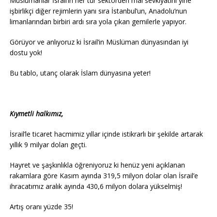
Müslümanlar İsrail’in her tür sektörden mal sevkiyatını yine
işbirlikçi diğer rejimlerin yanı sıra İstanbul’un, Anadolu’nun
limanlarından birbiri ardı sıra yola çıkan gemilerle yapıyor.
Görüyor ve anlıyoruz ki İsrail’in Müslüman dünyasından iyi
dostu yok!
Bu tablo, utanç olarak İslam dünyasına yeter!
Kıymetli halkımız,
İsrail’le ticaret hacmimiz yıllar içinde istikrarlı bir şekilde artarak
yıllık 9 milyar doları geçti.
Hayret ve şaşkınlıkla öğreniyoruz ki henüz yeni açıklanan
rakamlara göre Kasım ayında 319,5 milyon dolar olan İsrail’e
ihracatımız aralık ayında 430,6 milyon dolara yükselmiş!
Artış oranı yüzde 35!