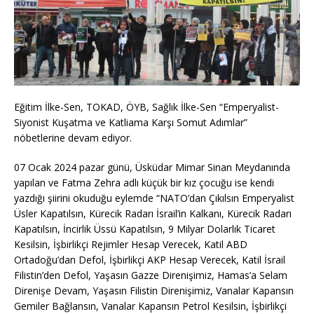
Eğitim İlke-Sen, TOKAD, ÖYB, Sağlık İlke-Sen “Emperyalist-
Siyonist Kuşatma ve Katliama Karşı Somut Adımlar”
nöbetlerine devam ediyor.
07 Ocak 2024 pazar günü, Üsküdar Mimar Sinan Meydanında
yapılan ve Fatma Zehra adlı küçük bir kız çocuğu ise kendi
yazdığı şiirini okuduğu eylemde “NATO’dan Çıkılsın Emperyalist
Üsler Kapatılsın, Kürecik Radarı İsrail’in Kalkanı, Kürecik Radarı
Kapatılsın, İncirlik Üssü Kapatılsın, 9 Milyar Dolarlık Ticaret
Kesilsin, İşbirlikçi Rejimler Hesap Verecek, Katil ABD
Ortadoğu’dan Defol, İşbirlikçi AKP Hesap Verecek, Katil İsrail
Filistin’den Defol, Yaşasın Gazze Direnişimiz, Hamas’a Selam
Direnişe Devam, Yaşasın Filistin Direnişimiz, Vanalar Kapansın
Gemiler Bağlansın, Vanalar Kapansın Petrol Kesilsin, İşbirlikçi