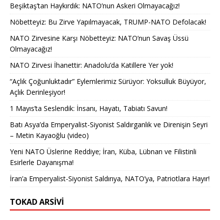
Beşiktaş’tan Haykırdık: NATO’nun Askeri Olmayacağız!
Nöbetteyiz: Bu Zirve Yapılmayacak, TRUMP-NATO Defolacak!
NATO Zirvesine Karşı Nöbetteyiz: NATO’nun Savaş Üssü
Olmayacağız!
NATO Zirvesi İhanettir: Anadolu’da Katillere Yer yok!
“Açlık Çoğunluktadır” Eylemlerimiz Sürüyor: Yoksulluk Büyüyor,
Açlık Derinleşiyor!
1 Mayıs’ta Seslendik: İnsanı, Hayatı, Tabiatı Savun!
Batı Asya’da Emperyalist-Siyonist Saldırganlık ve Direnişin Seyri
– Metin Kayaoğlu (video)
Yeni NATO Üslerine Reddiye; İran, Küba, Lübnan ve Filistinli
Esirlerle Dayanışma!
İran’a Emperyalist-Siyonist Saldırıya, NATO’ya, Patriotlara Hayır!
TOKAD ARSIVI