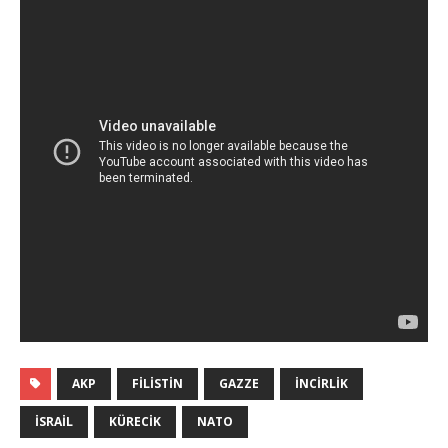
AKP
FILISTIN
GAZZE
INCIRLIK
İSRAIL
KÜRECIK
NATO