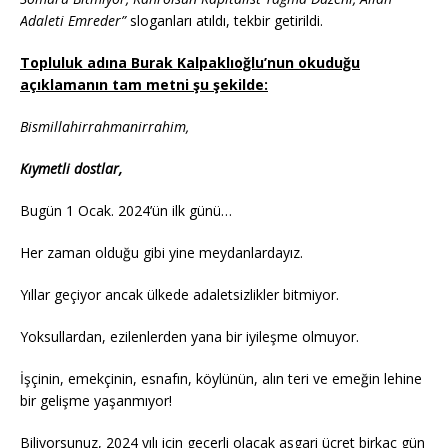
Adaleti Emreder”
sloganları atıldı, tekbir getirildi.
Topluluk adına Burak Kalpaklıoğlu’nun okuduğu
açıklamanın tam metni şu şekilde:
Bismillahirrahmanirrahim,
Kıymetli dostlar,
Bugün 1 Ocak. 2024’ün ilk günü…
Her zaman olduğu gibi yine meydanlardayız.
Yıllar geçiyor ancak ülkede adaletsizlikler bitmiyor.
Yoksullardan, ezilenlerden yana bir iyileşme olmuyor.
İşçinin, emekçinin, esnafın, köylünün, alın teri ve emeğin lehine
bir gelişme yaşanmıyor!
Biliyorsunuz, 2024 yılı için geçerli olacak asgari ücret birkaç gün