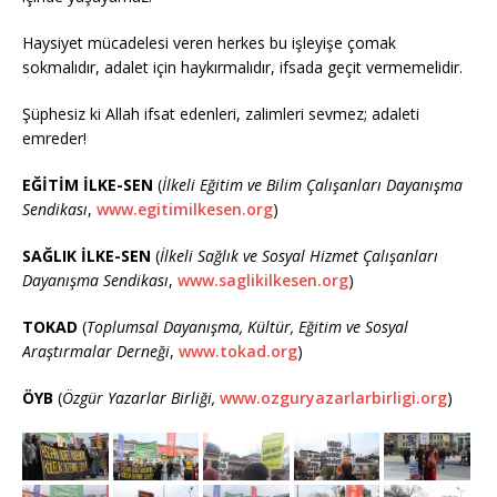
Haysiyet mücadelesi veren herkes bu işleyişe çomak
sokmalıdır, adalet için haykırmalıdır, ifsada geçit vermemelidir.
Şüphesiz ki Allah ifsat edenleri, zalimleri sevmez; adaleti
emreder!
EĞİTİM İLKE-SEN
(
İlkeli Eğitim ve Bilim Çalışanları Dayanışma
Sendikası
,
www.egitimilkesen.org
)
SAĞLIK İLKE-SEN
(
İlkeli Sağlık ve Sosyal Hizmet Çalışanları
Dayanışma Sendikası
,
www.saglikilkesen.org
)
TOKAD
(
Toplumsal Dayanışma, Kültür, Eğitim ve Sosyal
Araştırmalar Derneği
,
www.tokad.org
)
ÖYB
(
Özgür Yazarlar Birliği,
www.ozguryazarlarbirligi.org
)