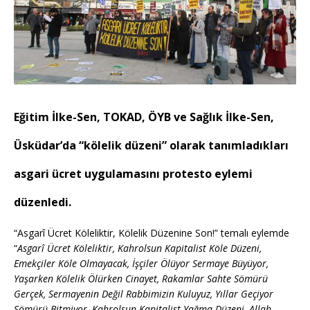
Eğitim İlke-Sen, TOKAD, ÖYB ve Sağlık İlke-Sen,
Üsküdar’da “kölelik düzeni” olarak tanımladıkları
asgari ücret uygulamasını protesto eylemi
düzenledi.
“Asgarî Ücret Köleliktir, Kölelik Düzenine Son!” temalı eylemde
“
Asgarî Ücret Köleliktir, Kahrolsun Kapitalist Köle Düzeni,
Emekçiler Köle Olmayacak, İşçiler Ölüyor Sermaye Büyüyor,
Yaşarken Kölelik Ölürken Cinayet, Rakamlar Sahte Sömürü
Gerçek, Sermayenin Değil Rabbimizin Kuluyuz, Yıllar Geçiyor
Sömürü Bitmiyor, Kahrolsun Kapitalist Yağma Düzeni, Allah