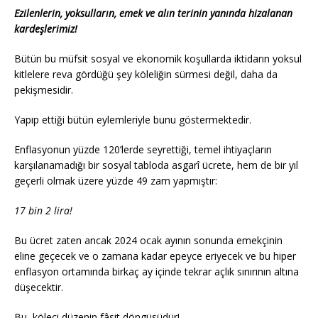
Ezilenlerin, yoksulların, emek ve alın terinin yanında hizalanan
kardeşlerimiz!
Bütün bu müfsit sosyal ve ekonomik koşullarda iktidarın yoksul
kitlelere reva gördüğü şey köleliğin sürmesi değil, daha da
pekişmesidir.
Yapıp ettiği bütün eylemleriyle bunu göstermektedir.
Enflasyonun yüzde 120’lerde seyrettiği, temel ihtiyaçların
karşılanamadığı bir sosyal tabloda asgarî ücrete, hem de bir yıl
geçerli olmak üzere yüzde 49 zam yapmıştır:
17 bin 2 lira!
Bu ücret zaten ancak 2024 ocak ayının sonunda emekçinin
eline geçecek ve o zamana kadar epeyce eriyecek ve bu hiper
enflasyon ortamında birkaç ay içinde tekrar açlık sınırının altına
düşecektir.
Bu, köleci düzenin fâsit döngüsüdür!