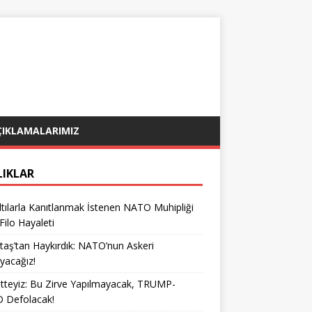
ÇIKLAMALARIMIZ
LIKLAR
tılarla Kanıtlanmak İstenen NATO Muhipliği
 Filo Hayaleti
taş’tan Haykırdık: NATO’nun Askeri
yacağız!
teyiz: Bu Zirve Yapılmayacak, TRUMP-
 Defolacak!