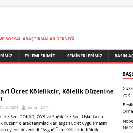
VE SOSYAL ARAŞTIRMALAR DERNEĞI
ERIMIZ
EYLEMLERIMIZ
SEMINERLERIMIZ
BASIN A
BAŞ
Gözal
arî Ücret Köleliktir, Kölelik Düzenine
ve 6.
!
Beşik
 Ocak 2024
tokad
0
Olma
m İlke-Sen, TOKAD, ÖYB ve Sağlık İlke-Sen, Üsküdar’da
Nöbet
lik düzeni” olarak tanımladıkları asgari ücret uygulamasını
NATO
sto eylemi düzenledi. “Asgarî Ücret Köleliktir, Kölelik