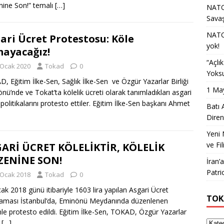
ine Son!” temalı
[…]
NATO 
Sava
NATO 
ari Ücret Protestosu: Köle
yok!
ayacağız!
“Açlı
 Ocak 2020
Tokad
0
Yoksu
, Eğitim İlke-Sen, Sağlık İlke-Sen ve Özgür Yazarlar Birliği
1 May
nü’nde ve Tokat’ta kölelik ücreti olarak tanımladıkları asgari
 politikalarını protesto ettiler. Eğitim İlke-Sen başkanı Ahmet
Batı 
Diren
Yeni 
ve Fil
ARİ ÜCRET KÖLELİKTİR, KÖLELİK
ZENİNE SON!
İran’
Patri
 Ocak 2018
Tokad
0
k 2018 günü itibariyle 1603 lira yapılan Asgari Ücret
TOK
aması İstanbul’da, Eminönü Meydanında düzenlenen
le protesto edildi. Eğitim İlke-Sen, TOKAD, Özgür Yazarlar
i
[…]