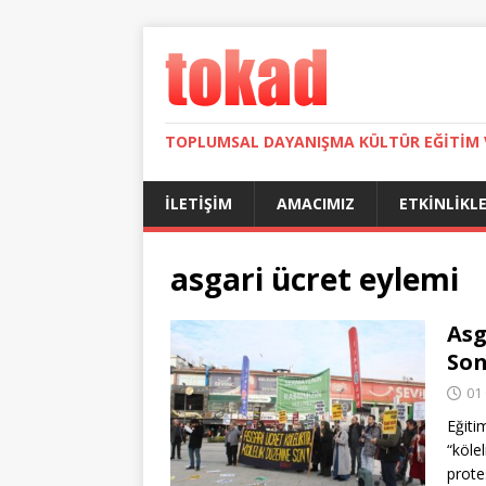
TOPLUMSAL DAYANIŞMA KÜLTÜR EĞITIM 
İLETIŞIM
AMACIMIZ
ETKINLIKL
asgari ücret eylemi
Asg
Son
01
Eğiti
“köle
prote