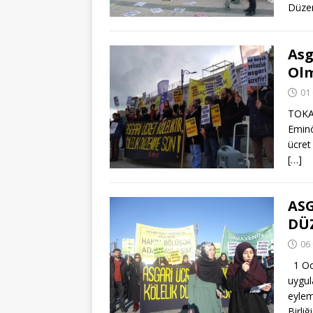
Düzen
Asg
Olm
01
TOKAD
Eminö
ücret
[…]
ASG
DÜ
06
1 Oca
uygul
eylem
Birliğ