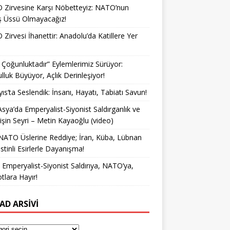
Zirvesine Karşı Nöbetteyiz: NATO’nun
ş Üssü Olmayacağız!
Zirvesi İhanettir: Anadolu’da Katillere Yer
k Çoğunluktadır” Eylemlerimiz Sürüyor:
lluk Büyüyor, Açlık Derinleşiyor!
ıs’ta Seslendik: İnsanı, Hayatı, Tabiatı Savun!
Asya’da Emperyalist-Siyonist Saldırganlık ve
işin Seyri – Metin Kayaoğlu (video)
NATO Üslerine Reddiye; İran, Küba, Lübnan
istinli Esirlerle Dayanışma!
a Emperyalist-Siyonist Saldırıya, NATO’ya,
otlara Hayır!
AD ARSIVI