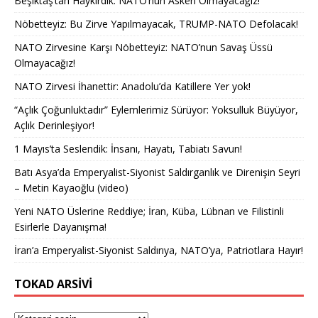
Beşiktaş’tan Haykırdık: NATO’nun Askeri Olmayacağız!
Nöbetteyiz: Bu Zirve Yapılmayacak, TRUMP-NATO Defolacak!
NATO Zirvesine Karşı Nöbetteyiz: NATO’nun Savaş Üssü
Olmayacağız!
NATO Zirvesi İhanettir: Anadolu’da Katillere Yer yok!
“Açlık Çoğunluktadır” Eylemlerimiz Sürüyor: Yoksulluk Büyüyor,
Açlık Derinleşiyor!
1 Mayıs’ta Seslendik: İnsanı, Hayatı, Tabiatı Savun!
Batı Asya’da Emperyalist-Siyonist Saldırganlık ve Direnişin Seyri
– Metin Kayaoğlu (video)
Yeni NATO Üslerine Reddiye; İran, Küba, Lübnan ve Filistinli
Esirlerle Dayanışma!
İran’a Emperyalist-Siyonist Saldırıya, NATO’ya, Patriotlara Hayır!
TOKAD ARSIVI