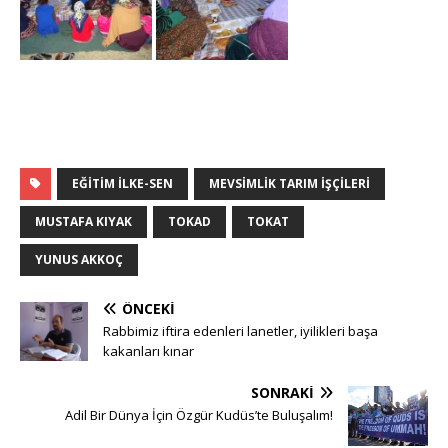
EĞITIM ILKE-SEN
MEVSIMLIK TARIM IŞÇILERI
MUSTAFA KIYAK
TOKAD
TOKAT
YUNUS AKKOÇ
ÖNCEKI
Rabbimiz iftira edenleri lanetler, iyilikleri başa
kakanları kınar
SONRAKI
Adil Bir Dünya İçin Özgür Kudüs’te Buluşalım!