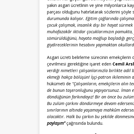
yakın asgari ücretlinin ve yine milyonlarca ka
parçası olduğunu hatırlatarak sözlerini şöyle
durumunda kalıyor. Eğitim çağlarında çalışma 
çocuk çalışmak, insanlık dışı bir hayat sürmek
muhafazakâr iktidar çocuklarımızın pamukta, fı
sömürüldüğünü, hayata mağlup başladığı gerçeğ
giydireceklerinin hesabını yapmaktan okullarda
Asgari ücreti belirleme sürecinin emekçilerin
çevrilmesi gerektiğine işaret eden
Cemil
Ars
verdiği nimetleri çalışanlarınızla birlikte adil
ekmeği hakça bölüşün! İşçi-patron ikileminin dı
hükümeti de
“Çalışanların, emekçilerin alın te
de bunun taşeronluğunu yapıyorsunuz. İman ett
döndüğünün farkındayız! Bir an önce bu zulüm 
Bu zulüm çarkını döndürmeye devam ederseniz, h
sınırlarının altında yaşamaya mahkûm ederse
olacaktır. Halk bu çarkın bu şekilde dönmesine
paylaşım”
çağrısında bulundu.