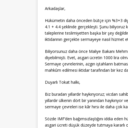
Arkadaşlar,
Hükümetin daha önceden bütçe için %3+3 diye 
4.1 + 4.4 şeklinde gerçekleşti. Şunu biliyoruz 
taleplerine teslimiyetten başka bir şey değild
iktidarının gerçekte sermayeye nasıl hizmet etti
Biliyorsunuz daha önce Maliye Bakanı Mehmet 
diyebilmişti. Evet, asgari ücretin 1000 lira o
Sermaye çevrelerinin, azgın iştahların batmas
mahkûm edilmesi iktidar tarafından bir kez 
Duyarlı Tokat halkı,
Biz buradan yıllardır haykırıyoruz; vicdan sahi
yıllardır ülkenin dört bir yanından haykırıyor v
sermaye çevreleri ise kâr hırsı ile daha çok k
Sözde IMF’den bağımsızlaştığını iddia eden hü
asgari ücreti düşük düzeyde tutmaya kararlı o