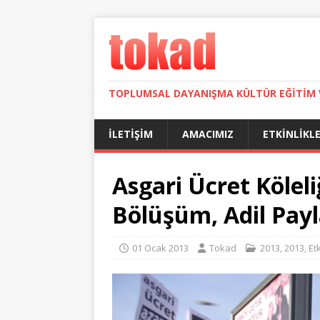
TOPLUMSAL DAYANIŞMA KÜLTÜR EĞITIM 
İLETIŞIM
AMACIMIZ
ETKINLIKL
Asgari Ücret Kölel
Bölüşüm, Adil Pay
01 Ocak 2013
Tokad
2013
,
2013
,
Et