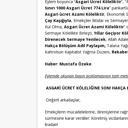
Eylem boyunca “
Asgari Ücret Köleliktir
”, 
Sınırı 1000 Asgari Ücret 774 Lira
” pankartla
Asgari ücret Azami Köleliktir
, Ekonomik 
Çay Kaşığıyla
, Emekçiler İktidar ve Sermaye
Kul Olma,
Asgari Ücret Azami Köleliktir
” 
Sermaye Kölelikte Birleşti,
Yıllar Geçiyor Kö
Direnecek Sermaye Yenilecek
, Allah Adal
Hakça Bölüşüm Adil Paylaşım,
Talana Ya
Kahrolsun Kapitalist Yağma Düzeni,
Rekabet
Haber: Mustafa Özeke
Eylemde okunan basın açıklamasının tam metn
ASGARİ ÜCRET KÖLELİĞİNE SON! HAKÇA 
Değerli arkadaşlar,
Emekçilerin mücadelelerine, direnişlerine rağm
sürmesine karar verdiler: Körelmiş vicdanların
liradan!