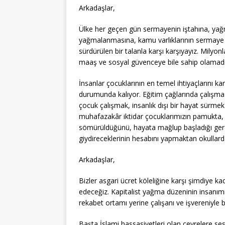
Arkadaşlar,
Ülke her geçen gün sermayenin iştahına, yağ
yağmalanmasına, kamu varlıklarının sermaye 
sürdürülen bir talanla karşı karşıyayız. Milyonl
maaş ve sosyal güvenceye bile sahip olamadığ
İnsanlar çocuklarının en temel ihtiyaçlarını ka
durumunda kalıyor. Eğitim çağlarında çalışma 
çocuk çalışmak, insanlık dışı bir hayat sürmek
muhafazakâr iktidar çocuklarımızın pamukta, fı
sömürüldüğünü, hayata mağlup başladığı gerçe
giydireceklerinin hesabını yapmaktan okullard
Arkadaşlar,
Bizler asgari ücret köleliğine karşı şimdiye
edeceğiz. Kapitalist yağma düzeninin insanım
rekabet ortamı yerine çalışanı ve işvereniyle 
Başta İslami hassasiyetleri olan çevrelere sesle