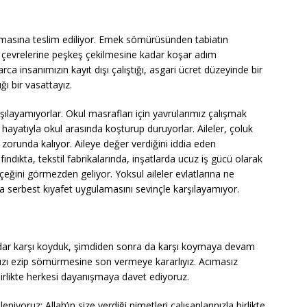
masına teslim ediliyor. Emek sömürüsünden tabiatın
çevrelerine peşkeş çekilmesine kadar koşar adım
arca insanımızın kayıt dışı çalıştığı, asgari ücret düzeyinde bir
ı bir vasattayız.
rşılayamıyorlar. Okul masrafları için yavrularımız çalışmak
hayatıyla okul arasında koşturup duruyorlar. Aileler, çoluk
 zorunda kalıyor. Aileye değer verdiğini iddia eden
ndıkta, tekstil fabrikalarında, inşatlarda ucuz iş gücü olarak
ğini görmezden geliyor. Yoksul aileler evlatlarına ne
a serbest kıyafet uygulamasını sevinçle karşılayamıyor.
 kadar karşı koyduk, şimdiden sonra da karşı koymaya devam
ızı ezip sömürmesine son vermeye kararlıyız. Acımasız
birlikte herkesi dayanışmaya davet ediyoruz.
niyoruz: Allah’ın size verdiği nimetleri çalışanlarınızla birlikte