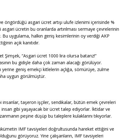
öngördüğü asgari ücret artışı ulufe izlenimi içerisinde %
ki asgari ücretin bu oranlarda artırılması sermaye çevrelerinin
ir. Bu uygulama, halkın geniş kesimlerinin oy verdiği AKP
ğinin açık kanıtıdır.
Şimşek, “Asgari ücret 1000 lira olursa batarız!”
lmasının bu gidişle daha çok zaman alacağı görülüyor.
ı yerine geniş emekçi kitlelerin açlığa, sömürüye, zulme
daha uygun görülmüştür.
bi insanlar, taşeron işçiler, sendikalar, bütün emek çevreleri
e insan gibi yaşayacak bir ücret talep ediyorlar. İktidar ve
azanmanın peşine düşüp bu taleplere kulaklarını tıkıyorlar.
kümetin IMF tavsiyeleri doğrultusunda hareket ettiğini ve
lduğunu görüyoruz. Yine çalışanların, IMF tavsiyeleri