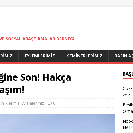
VE SOSYAL ARAŞTIRMALAR DERNEĞI
ERIMIZ
EYLEMLERIMIZ
SEMINERLERIMIZ
BASIN A
iğine Son! Hakça
BAŞ
laşım!
Gözal
ve 6.
kinliklerimiz
,
Eylemlerimiz
0
Beşik
Olma
Nöbet
NATO