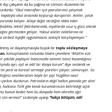
yıt dışı çalışanın da bu yağma ve sömürü düzeninin bir
 sürdürdü:
“Okul masrafları için yavrularımız çalışmak
hayatıyla okul arasında koşturup duruyorlar. Aileler, çoluk
 zorunda kalıyor. Aileye değer verdiğini iddia eden
ndıkta, tekstil fabrikalarında, inşatlarda ucuz iş gücü olarak
ini görmezden geliyor. Yoksul aileler evlatlarına ne
 serbest kıyafet uygulamasını sevinçle karşılayamıyor.”
 direniş ve dayanışmasıyla büyük bir
toplu sözleşmeye
lan
, konuşmasının sonunda İslami çevrelere
“Allah’ın size
 bir şekilde paylaşın! İnancınızda samimi iseniz kazandığınız
şında ayrı, eşit ve adil bir dünya kurun!”
diye seslendi ve
rini yerel ve küresel sermaye çevreleri çalıyor, sömürüyor. Siz
iğiniz neoliberalizm böyle bir şey! Tezgâhın nasıl
çarkını durdurun. Patronların değil halkın yanında yer alın!
alkınızı TÜİK gibi kendi kurumlarınızın belirlediği açlık
niz bunun bedeli hem bu dünyada hem ahirette ağır
 izin vermez!”
sözleriyle uyarıp
“hakça bölüşüm, adil