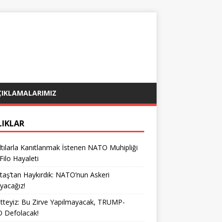
ÇIKLAMALARIMIZ
LIKLAR
tılarla Kanıtlanmak İstenen NATO Muhipliği
 Filo Hayaleti
taş’tan Haykırdık: NATO’nun Askeri
yacağız!
teyiz: Bu Zirve Yapılmayacak, TRUMP-
 Defolacak!