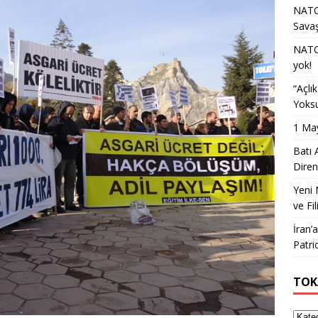
NATO 
Sava
NATO 
yok!
“Açlı
Yoksu
1 May
Batı 
Diren
Yeni 
ve Fil
İran’
Patri
TOK