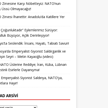
Zirvesine Karşı Nöbetteyiz: NATO’nun
ş Üssü Olmayacağız!
Zirvesi İhanettir: Anadolu’da Katillere Yer
k Çoğunluktadır” Eylemlerimiz Sürüyor:
lluk Büyüyor, Açlık Derinleşiyor!
ıs’ta Seslendik: İnsanı, Hayatı, Tabiatı Savun!
Asya’da Emperyalist-Siyonist Saldırganlık ve
işin Seyri – Metin Kayaoğlu (video)
NATO Üslerine Reddiye; İran, Küba, Lübnan
istinli Esirlerle Dayanışma!
a Emperyalist-Siyonist Saldırıya, NATO’ya,
otlara Hayır!
AD ARSIVI