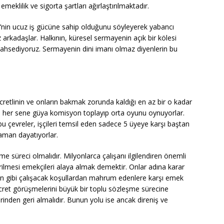
eklilik ve sigorta şartları ağırlaştırılmaktadır.
nin ucuz iş gücüne sahip olduğunu söyleyerek yabancı
z arkadaşlar. Halkının, küresel sermayenin açık bir kölesi
ahsediyoruz. Sermayenin dini imanı olmaz diyenlerin bu
 ücretlinin ve onların bakmak zorunda kaldığı en az bir o kadar
in her sene güya komisyon toplayıp orta oyunu oynuyorlar.
u çevreler, işçileri temsil eden sadece 5 üyeye karşı baştan
zaman dayatıyorlar.
 süreci olmalıdır. Milyonlarca çalışanı ilgilendiren önemli
irilmesi emekçileri alaya almak demektir. Onlar adına karar
nsan gibi çalışacak koşullardan mahrum edenlere karşı emek
i ücret görüşmelerini büyük bir toplu sözleşme sürecine
lerinden geri almalıdır. Bunun yolu ise ancak direniş ve