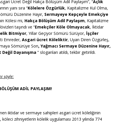
“Asgari Ücret Değil Hakça Bölüşüm Adil Paylaşım”, “
Açlık
rının yanı sıra “
Kölelere Özgürlük
, Kapitalizme Kul Olma,
Sömürü Düzenine Hayır,
Sermayeye Kepçeyle Emekçiye
nin Kölesi mi,
Hakça Bölüşüm Adil Paylaşım
, Kapitalizme
dövizleri taşındı ve “
Emekçiler Köle Olmayacak
, İktidar
lelik Bitmiyor
, Yıllar Geçiyor Sömürü Sürüyor,
İşçiler
eti Emreder,
Asgari ücret Köleliktir
, Uyan Diren Özgürleş,
ğmaya Sömürüye Son
, Yağmacı Sermaye Düzenine Hayır,
 Değil Dayanışma
” sloganları atıldı, tekbir getirildi.
i şöyle:
BÖLÜŞÜM ADİL PAYLAŞIM!
en iktidar ve sermaye sahipleri asgari ücret köleliğinin
, köleci zihniyetlerin kölelik uygulaması 2013 yılında 774