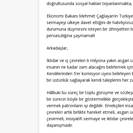
doğrultusunda sosyal hakları tırpanlanmakta, em
Ekonomi Bakanı Mehmet Çağlayan’ın Türkiye’
sermayeyi ülkeye davet ettiğini de hatırlıyoru
durumuna düşmesini isteyen bir zihniyetten b
pervasızlığına şaşmamalı!
Arkadaşlar,
İktidar ve iş çevreleri 6 milyona yakın asgari
insanın ne kadar zam alacağını belirlemek iç
Kendilerinden 5’er komisyon üyesi belirleyen b
bir üstünlük sağlayarak kendi taleplerini her 
Hâlbuki bu süreç bir toplu görüşme ve sözleşme
bir sürecin böyle bir göstermelikle gerçekleşt
vermek patronların işi değildir. Emekçileri i
çevreleri artık birlikte hareket etmeli, asgar
çevirmeli, inisiyatifi sermaye ve iktidar çevre
dayanışmadır.