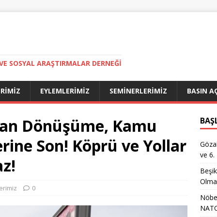
VE SOSYAL ARAŞTIRMALAR DERNEĞI
ERIMIZ
EYLEMLERIMIZ
SEMINERLERIMIZ
BASIN A
tıran Dönüşüme, Kamu
BAŞ
erine Son! Köprü ve Yollar
Gözal
ve 6.
az!
Beşik
Olma
lerimiz
0
Nöbet
NATO