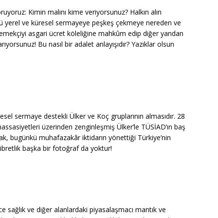
soruyoruz: Kimin malını kime veriyorsunuz? Halkın alın
rüyü yerel ve küresel sermayeye peşkeş çekmeye nereden ve
a emekçiyi asgari ücret köleliğine mahkûm edip diğer yandan
arıyorsunuz! Bu nasıl bir adalet anlayışıdır? Yazıklar olsun
resel sermaye destekli Ülker ve Koç gruplarının almasıdır. 28
assasiyetleri üzerinden zenginleşmiş Ülker’le TÜSİAD’ın baş
ak, bugünkü muhafazakâr iktidarın yönettiği Türkiye’nin
bretlik başka bir fotoğraf da yoktur!
önce sağlık ve diğer alanlardaki piyasalaşmacı mantık ve