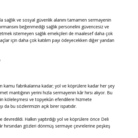
rla sağlık ve sosyal güvenlik alanını tamamen sermayenin
ormansını beğenmediği sağlık personelini güvencesiz ve
ybetmek istemeyen sağlık emekçileri de maalesef daha çok
ilaçlar için daha çok katılım payı ödeyecekken diğer yandan
e
an kamu fabrikalarına kadar; yol ve köprülere kadar her şey
izmet mantığının yerini hızla sermayenin kâr hırsı alıyor. Bu
rinin köleleşmesi ve topyekûn efendilere hizmete
ı da bu sözlerimizin açık birer ispatıdır.
devredildi. Halkın yaptırdığı yol ve köprülere önce Deli
 kâr hırsından gözleri dönmüş sermaye çevrelerine peşkeş