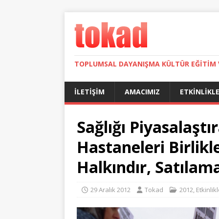
TOPLUMSAL DAYANIŞMA KÜLTÜR EĞITIM 
İLETIŞIM
AMACIMIZ
ETKINLIKL
Sağlığı Piyasalaş
Hastaneleri Birlikl
Halkındır, Satılam
29 Aralık 2012
Tokad
2012
,
Etkinlik