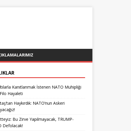
ÇIKLAMALARIMIZ
LIKLAR
tılarla Kanıtlanmak İstenen NATO Muhipliği
 Filo Hayaleti
taş’tan Haykırdık: NATO’nun Askeri
yacağız!
teyiz: Bu Zirve Yapılmayacak, TRUMP-
 Defolacak!