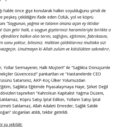
dığı halde önce gişe konularak halkın soyulduğunu şimdi de
ye peşkeş çekildiğini ifade eden Özlük, yol ve köprü
sını
“Soygunun, yağma ve talanın önünü açan ey iktidar
! Gün gelir halk, o soygun gişelerinizi haramileriyle birlikte o
fendilere halkın alın terini, sağlığını, eğitimini, fabrikasını,
 sonu yoktur, bilesiniz. Halktan çaldıklarınız mutlaka sizi
azgeçin. Unutmayın ki Allah zulüm ve kötülükten sakındırır,
 Yollar Sermayenin; Halk Müşteri!” ile “Sağlıkta Dönüşümle
ekçiler Güvencesiz!” pankartları ve “Hastanelerde CEO
prüsünü Satarsınız, AKP-Koç-Ülker Yolumuzdan
ğitim, Sağlıkta Eğitimde Piyasalaşmaya Hayır, Şirket Değil
 dövizleri taşınırken “Kahrolsun Kapitalist Yağma Düzeni,
atılamaz, Köprü Satışı İptal Edilsin, Yolların Satışı İptal
Hizmeti Satılamaz, Allah Adaleti Emreder, Sağlık Satılık
n” sloganları atıldı, tekbir getirildi.
 şu şekilde: