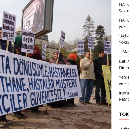
NATO 
Sava
NATO 
yok!
“Açlı
Yoksu
1 May
Batı 
Diren
Yeni 
ve Fil
İran’
Patri
TOK