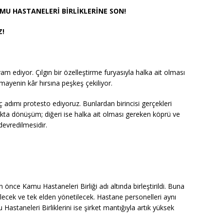
MU HASTANELERİ BİRLİKLERİNE SON!
Z!
 ediyor. Çılgın bir özelleştirme furyasıyla halka ait olması
mayenin kâr hırsına peşkeş çekiliyor.
 adımı protesto ediyoruz. Bunlardan birincisi gerçekleri
ıkta dönüşüm; diğeri ise halka ait olması gereken köprü ve
devredilmesidir.
n önce Kamu Hastaneleri Birliği adı altında birleştirildi. Buna
rilecek ve tek elden yönetilecek. Hastane personelleri aynı
astaneleri Birliklerini ise şirket mantığıyla artık yüksek