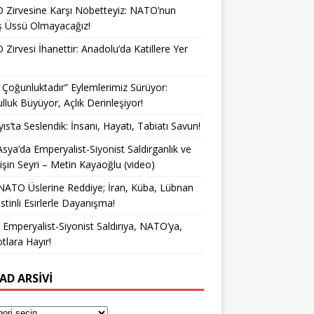
Zirvesine Karşı Nöbetteyiz: NATO’nun
ş Üssü Olmayacağız!
Zirvesi İhanettir: Anadolu’da Katillere Yer
k Çoğunluktadır” Eylemlerimiz Sürüyor:
lluk Büyüyor, Açlık Derinleşiyor!
ıs’ta Seslendik: İnsanı, Hayatı, Tabiatı Savun!
Asya’da Emperyalist-Siyonist Saldırganlık ve
işin Seyri – Metin Kayaoğlu (video)
NATO Üslerine Reddiye; İran, Küba, Lübnan
istinli Esirlerle Dayanışma!
a Emperyalist-Siyonist Saldırıya, NATO’ya,
otlara Hayır!
AD ARSIVI