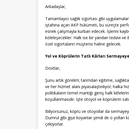
Arkadaşlar,
Tamamlayıcı sağlık sigortası gibi uygulamala
iştahına açan AKP hükümeti, bu süreçte perf
esnek çalışmayla kurban edecek. İşlerini ka
köleleşecekler. Halk ise bir yandan tedavi ve 
özel sigortaların müşterisi haline gelecek.
Yol ve Köprülerin Tatlı Kârları Sermayey
Dostlar,
Şunu artık görelim; tarımdan eğitime, sağlıkt
ve her hizmet alanı piyasalaştırılıyor; halka h
politikaların temel mantığı geniş halk kitlele
koşullanmasıdır. İşte otoyol ve köprülerin satış
Biliyorsunuz, köprü ve otoyollar da sermayeye 
Dumrul gibi gişe koyanlar şimdi de o yolları
çekiyorlar.