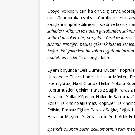
Otoyol ve köprülerin halkın vergileriyle yapıl
tatlı kârlar bırakan yol ve köprülerin sermaye
satışlarının iptal edilmesini istedi ve konuşma
sahipleri, Allah’ın ve halkın gazabından sakının
yollardan söker alır, parçalar. Yerel ve küresel e
suyunu, ırmağını peşkeş çekerek hizmet etmenin
boğar. Yol yakınken bu zalim uygulamalardan v
adaleti emreder.”
sözleriyle bitirdi.
Eylem boyunca “Deli Dumrul Düzeni! Köprüler,
Hastaneler Ticarethane, Hastalar Müşteri, Em
İstemiyoruz, Nasıl Olur da Halkın Yolunu Kö
Köprümüzden Çekilin, Parasız Sağlık Parasız E
Hastane, Yollar Köprüler Halkındır Satılamaz”
Yollar Halkındır Satılamaz, Köprüler Halkındır S
Edilsin, Parasız Eğitim Parasız Sağlık, Sağlık 
Hastalar Müşteri, Yağma Talan Yetti Artık Erdoğa
Eylemde okunan basın açıklamasının tam metni