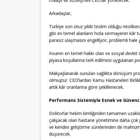
maaşlı ve sözleşmeli CEO’lar yönetecek.
Arkadaşlar,
Türkiye son otuz yıldır teslim olduğu neolibera
gibi en temel alanların hızla sermayenin kâr 
parasız ulaşmasını engelliyor, problemli hale g
İnsanın en temel hakkı olan ve sosyal devlet i
piyasa koşullarına terk edilmesi uygulanan pol
Makyajlanarak sunulan sağlıkta dönüşüm prog
olmuştur. CEO’lardan Kamu Hastaneleri Birlikl
artık kâr oranlarına göre şekillenecek.
Performans Sistemiyle Esnek ve Güvenc
Doktorlar hekim kimliğinden tamamen uzaklaş
çalışacak olan hastane yönetimine daha çok
ve kendini geliştirme sürelerinden de mahrum k
düşürecek.