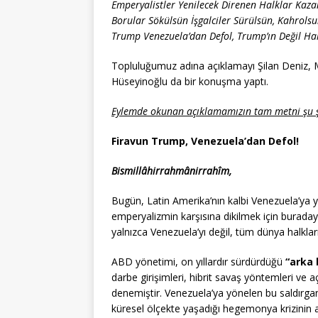
Emperyalistler Yenilecek Direnen Halklar Kaza
Borular Sökülsün İşgalciler Sürülsün, Kahrolsu
Trump Venezuela’dan Defol, Trump’ın Değil Hal
Topluluğumuz adına açıklamayı Şilan Deniz, 
Hüseyinoğlu da bir konuşma yaptı.
Eylemde okunan açıklamamızın tam metni şu 
Firavun Trump, Venezuela’dan Defol!
Bismillâhirrahmânirrahîm,
Bugün, Latin Amerika’nın kalbi Venezuela’ya ya
emperyalizmin karşısına dikilmek için buraday
yalnızca Venezuela’yı değil, tüm dünya halklar
ABD yönetimi, on yıllardır sürdürdüğü
“arka 
darbe girişimleri, hibrit savaş yöntemleri ve a
denemiştir. Venezuela’ya yönelen bu saldırganl
küresel ölçekte yaşadığı hegemonya krizinin a