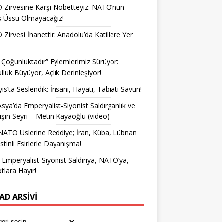
Zirvesine Karşı Nöbetteyiz: NATO’nun
ş Üssü Olmayacağız!
Zirvesi İhanettir: Anadolu’da Katillere Yer
k Çoğunluktadır” Eylemlerimiz Sürüyor:
lluk Büyüyor, Açlık Derinleşiyor!
ıs’ta Seslendik: İnsanı, Hayatı, Tabiatı Savun!
Asya’da Emperyalist-Siyonist Saldırganlık ve
işin Seyri – Metin Kayaoğlu (video)
NATO Üslerine Reddiye; İran, Küba, Lübnan
istinli Esirlerle Dayanışma!
a Emperyalist-Siyonist Saldırıya, NATO’ya,
otlara Hayır!
AD ARSIVI