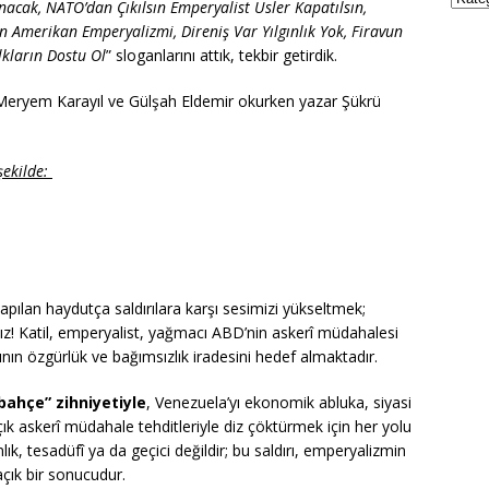
nacak, NATO’dan Çıkılsın Emperyalist Üsler Kapatılsın,
n Amerikan Emperyalizmi, Direniş Var Yılgınlık Yok, Firavun
kların Dostu Ol
” sloganlarını attık, tekbir getirdik.
Meryem Karayıl ve Gülşah Eldemir okurken yazar Şükrü
şekilde:
pılan haydutça saldırılara karşı sesimizi yükseltmek;
ız! Katil, emperyalist, yağmacı ABD’nin askerî müdahalesi
ının özgürlük ve bağımsızlık iradesini hedef almaktadır.
bahçe” zihniyetiyle
, Venezuela’yı ekonomik abluka, siyasi
çık askerî müdahale tehditleriyle diz çöktürmek için her yolu
ık, tesadüfî ya da geçici değildir; bu saldırı, emperyalizmin
çık bir sonucudur.