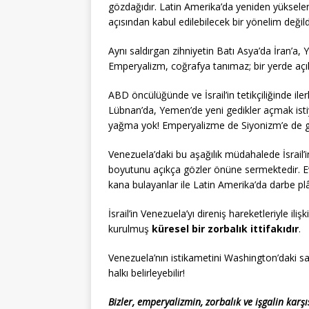
gözdağıdır. Latin Amerika’da yeniden yüksele
açısından kabul edilebilecek bir yönelim değild
Aynı saldırgan zihniyetin Batı Asya’da İran’a, 
Emperyalizm, coğrafya tanımaz; bir yerde açıl
ABD öncülüğünde ve İsrail’in tetikçiliğinde il
Lübnan’da, Yemen’de yeni gedikler açmak ist
yağma yok! Emperyalizme de Siyonizm’e de g
Venezuela’daki bu aşağılık müdahalede İsrail’in
boyutunu açıkça gözler önüne sermektedir. Eve
kana bulayanlar ile Latin Amerika’da darbe plân
İsrail’in Venezuela’yı direniş hareketleriyle ili
kurulmuş
küresel bir zorbalık ittifakıdır
.
Venezuela’nın istikametini Washington’daki s
halkı belirleyebilir!
Bizler, emperyalizmin, zorbalık ve işgalin karşı