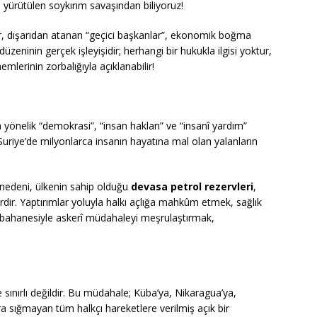
şı yürütülen soykırım savaşından biliyoruz!
r, dışarıdan atanan “geçici başkanlar”, ekonomik boğma
üzeninin gerçek işleyişidir; herhangi bir hukukla ilgisi yoktur,
erinin zorbalığıyla açıklanabilir!
a yönelik “demokrasi”, “insan hakları” ve “insanî yardım”
 Suriye’de milyonlarca insanın hayatına mal olan yalanların
 nedeni, ülkenin sahip olduğu
devasa petrol rezervleri
,
erdir. Yaptırımlar yoluyla halkı açlığa mahkûm etmek, sağlık
” bahanesiyle askerî müdahaleyi meşrulaştırmak,
 sınırlı değildir. Bu müdahale; Küba’ya, Nikaragua’ya,
ra sığmayan tüm halkçı hareketlere verilmiş açık bir