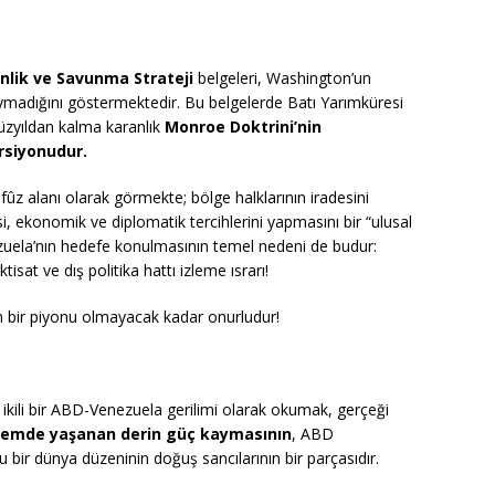
nlik ve Savunma Strateji
belgeleri, Washington’un
duymadığını göstermektedir. Bu belgelerde Batı Yarımküresi
yüzyıldan kalma karanlık
Monroe Doktrini
’nin
ersiyonudur
.
ûz alanı olarak görmekte; bölge halklarının iradesini
, ekonomik ve diplomatik tercihlerini yapmasını bir “ulusal
ezuela’nın hedefe konulmasının temel nedeni de budur:
at ve dış politika hattı izleme ısrarı!
in bir piyonu olmayacak kadar onurludur!
 ikili bir ABD-Venezuela gerilimi olarak okumak, gerçeği
stemde yaşanan derin güç kaymasının
, ABD
bir dünya düzeninin doğuş sancılarının bir parçasıdır.