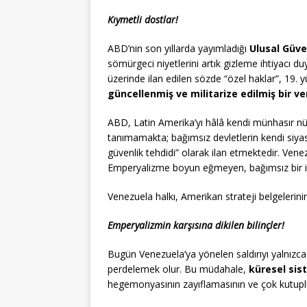
Kıymetli dostlar!
ABD’nin son yıllarda yayımladığı
Ulusal Güve
sömürgeci niyetlerini artık gizleme ihtiyacı 
üzerinde ilan edilen sözde “özel haklar”, 19. 
güncellenmiş ve militarize edilmiş bir v
ABD, Latin Amerika’yı hâlâ kendi münhasır nüf
tanımamakta; bağımsız devletlerin kendi siyasi
güvenlik tehdidi” olarak ilan etmektedir. Ven
Emperyalizme boyun eğmeyen, bağımsız bir iktis
Venezuela halkı, Amerikan strateji belgelerin
Emperyalizmin karşısına dikilen bilinçler!
Bugün Venezuela’ya yönelen saldırıyı yalnızca
perdelemek olur. Bu müdahale,
küresel si
hegemonyasının zayıflamasının ve çok kutuplu 