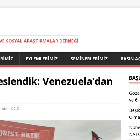
VE SOSYAL ARAŞTIRMALAR DERNEĞI
ERIMIZ
EYLEMLERIMIZ
SEMINERLERIMIZ
BASIN A
eslendik: Venezuela’dan
BAŞ
Gözal
ve 6.
imiz
0
Beşik
Olma
Nöbet
NATO