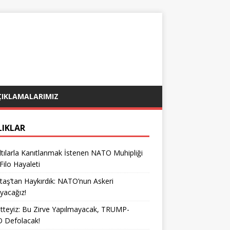
ÇIKLAMALARIMIZ
LIKLAR
tılarla Kanıtlanmak İstenen NATO Muhipliği
 Filo Hayaleti
taş’tan Haykırdık: NATO’nun Askeri
yacağız!
teyiz: Bu Zirve Yapılmayacak, TRUMP-
 Defolacak!