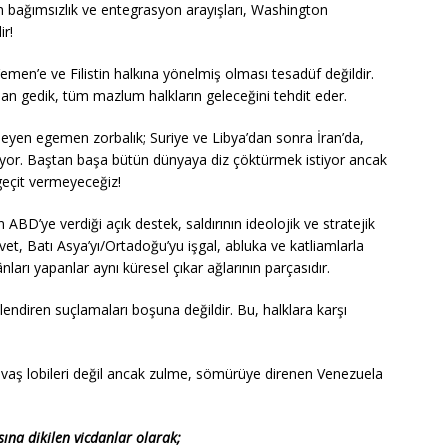
n bağımsızlık ve entegrasyon arayışları, Washington
ir!
Yemen’e ve Filistin halkına yönelmiş olması tesadüf değildir.
an gedik, tüm mazlum halkların geleceğini tehdit eder.
erleyen egemen zorbalık; Suriye ve Libya’dan sonra İran’da,
iyor. Baştan başa bütün dünyaya diz çöktürmek istiyor ancak
eçit vermeyeceğiz!
 ABD’ye verdiği açık destek, saldırının ideolojik ve stratejik
t, Batı Asya’yı/Ortadoğu’yu işgal, abluka ve katliamlarla
ları yapanlar aynı küresel çıkar ağlarının parçasıdır.
şkilendiren suçlamaları boşuna değildir. Bu, halklara karşı
avaş lobileri değil ancak zulme, sömürüye direnen Venezuela
sına dikilen vicdanlar olarak;