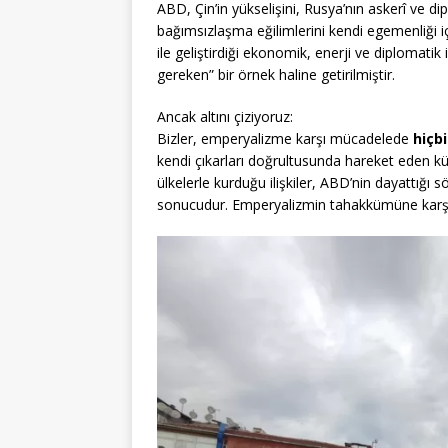
ABD, Çin’in yükselişini, Rusya’nın askerî ve 
bağımsızlaşma eğilimlerini kendi egemenliği i
ile geliştirdiği ekonomik, enerji ve diplomatik
gereken” bir örnek haline getirilmiştir.
Ancak altını çiziyoruz:
Bizler, emperyalizme karşı mücadelede
hiçb
kendi çıkarları doğrultusunda hareket eden kür
ülkelerle kurduğu ilişkiler, ABD’nin dayattığı sö
sonucudur. Emperyalizmin tahakkümüne karşı