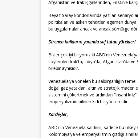
Afganistan ve Irak işgallerinden, Filistin’e kar
Beyaz Saray koridorlarında yazılan senaryola
politikaları ve asker! tehditler; egemen dünya d
bu uygulamalar ancak ve ancak sömürge döneml
Direnen halkların yanında saf tutan yürekler!
Bizler çok iyi biliyoruz ki ABD’nin Venezuela’y
söylemleri Irak’ta, Libya’da, Afganistan’da ve
birebir aynısıdır.
Venezuela’ya yönelen bu saldırganlığın temel
doğal gaz yatakları, altın ve stratejik madenl
sistemini çökertmek ve ardından “insani kriz
emperyalizmin bilinen kirli bir yöntemidir.
Kardeşler,
ABD’nin Venezuela saldırısı, sadece bu ülkeyle
Kolombiya’ya ve emperyalizmin çizdiği sınırla