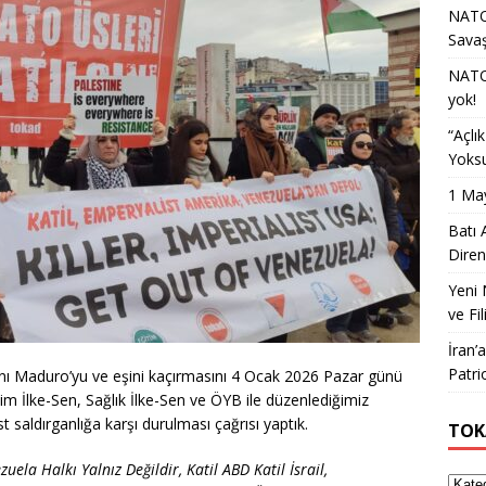
NATO 
Sava
NATO 
yok!
“Açlı
Yoksu
1 May
Batı 
Diren
Yeni 
ve Fil
İran’
Patri
anı Maduro’yu ve eşini kaçırmasını 4 Ocak 2026 Pazar günü
m İlke-Sen, Sağlık İlke-Sen ve ÖYB ile düzenlediğimiz
aldırganlığa karşı durulması çağrısı yaptık.
TOK
uela Halkı Yalnız Değildir, Katil ABD Katil İsrail,