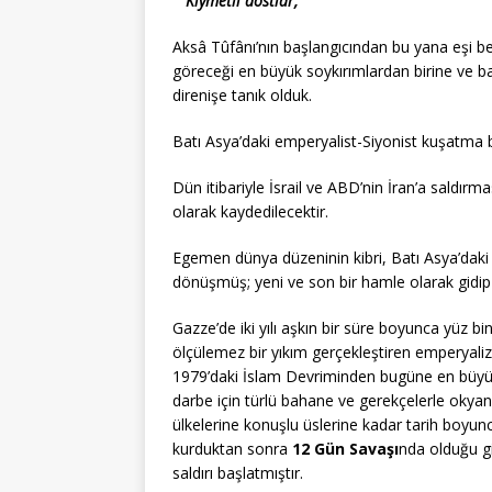
Kıymetli dostlar,
Aksâ Tûfânı’nın başlangıcından bu yana eşi be
göreceği en büyük soykırımlardan birine ve ba
direnişe tanık olduk.
Batı Asya’daki emperyalist-Siyonist kuşatm
Dün itibariyle İsrail ve ABD’nin İran’a saldırma
olarak kaydedilecektir.
Egemen dünya düzeninin kibri, Batı Asya’daki h
dönüşmüş; yeni ve son bir hamle olarak gidip 
Gazze’de iki yılı aşkın bir süre boyunca yüz bin
ölçülemez bir yıkım gerçekleştiren emperyalizm
1979’daki İslam Devriminden bugüne en büyük 
darbe için türlü bahane ve gerekçelerle okyanu
ülkelerine konuşlu üslerine kadar tarih boyun
kurduktan sonra
12 Gün Savaşı
nda olduğu g
saldırı başlatmıştır.