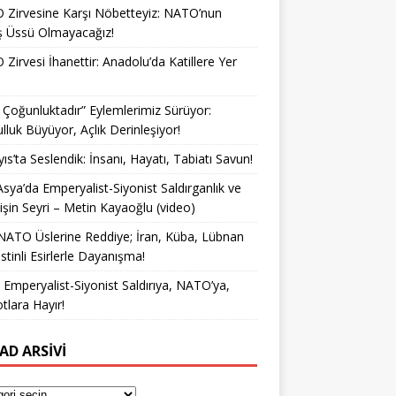
Zirvesine Karşı Nöbetteyiz: NATO’nun
ş Üssü Olmayacağız!
Zirvesi İhanettir: Anadolu’da Katillere Yer
k Çoğunluktadır” Eylemlerimiz Sürüyor:
lluk Büyüyor, Açlık Derinleşiyor!
ıs’ta Seslendik: İnsanı, Hayatı, Tabiatı Savun!
Asya’da Emperyalist-Siyonist Saldırganlık ve
işin Seyri – Metin Kayaoğlu (video)
NATO Üslerine Reddiye; İran, Küba, Lübnan
istinli Esirlerle Dayanışma!
a Emperyalist-Siyonist Saldırıya, NATO’ya,
otlara Hayır!
AD ARSIVI