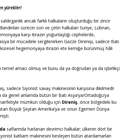
n yürekler!
dırganlık ancak farklı halkaların oluşturduğu bir zincir
adlandırılan sürecin son ve çetin halkaları Suriye, Lübnan,
emonyaya karşı itirazın yoğunlaştığı cephelerde,
ıyasıya bir mücadele sergilenirken Gazze Direnişi, sadece Batı
 küresel hegemonyaya itirazın ete kemiğe bürünmüş hâli
şin temel amacı olmuş ve bunu da ya doğrudan ya da işbirlikçi
eniş, sadece Siyonist savaş makinesinin karşısına dikilmedi!
ına ya da genel anlamda bütün bir Batı Asya’ya/Ortadoğu’ya
 marifetiyle mümkün olduğu için
Direniş
, önce bölgedeki bu
nde tutan Büyük Şeytan Amerika’ya ve onun Egemen Dünya
işti.
ada
saflarında harlanan devrimci halkalar; ülkenin dört bir
iyonist katliam makinesini besleyen bütün atardamarları