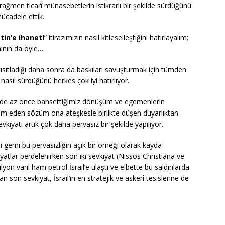
ına rağmen ticarî münasebetlerin istikrarlı bir şekilde sürdüğünü
mücadele ettik.
istin’e ihanet!
” itirazımızın nasıl kitleselleştiğini hatırlayalım;
nının da öyle…
 kısıtladığı daha sonra da baskıları savuşturmak için tümden
la nasıl sürdüğünü herkes çok iyi hatırlıyor.
ye’de az önce bahsettiğimiz dönüşüm ve egemenlerin
am eden sözüm ona ateşkesle birlikte düşen duyarlıktan
evkiyatı artık çok daha pervasız bir şekilde yapılıyor.
ı gemi bu pervasızlığın açık bir örneği olarak kayda
yatlar perdelenirken son iki sevkiyat (Nissos Christiana ve
on varil ham petrol İsrail’e ulaştı ve elbette bu saldırılarda
 son sevkiyat, İsrail’in en stratejik ve askerî tesislerine de