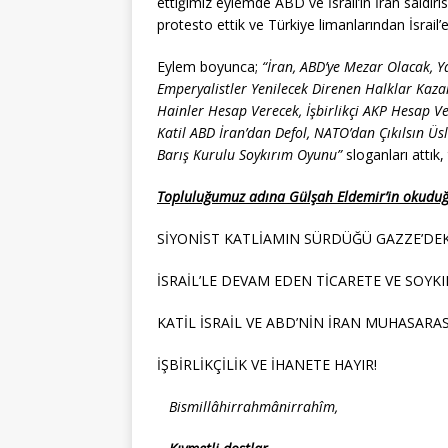
ettiğimiz eylemde ABD ve İsrail’in İran saldır
protesto ettik ve Türkiye limanlarından İsrail’e
Eylem boyunca;
“İran, ABD’ye Mezar Olacak, Y
Emperyalistler Yenilecek Direnen Halklar Kazan
Hainler Hesap Verecek, İşbirlikçi AKP Hesap Ver
Katil ABD İran’dan Defol, NATO’dan Çıkılsın Ü
Barış Kurulu Soykırım Oyunu”
sloganları attık, 
Topluluğumuz adına Gülşah Eldemir’in okuduğ
SİYONİST KATLİAMIN SÜRDÜĞÜ GAZZE’DEKİ
İSRAİL’LE DEVAM EDEN TİCARETE VE SOYK
KATİL İSRAİL VE ABD’NİN İRAN MUHASARASI
İŞBİRLİKÇİLİK VE İHANETE HAYIR!
Bismillâhirrahmânirrahîm,