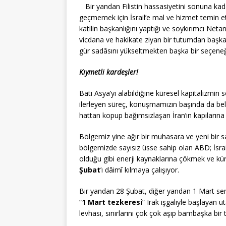
Bir yandan Filistin hassasiyetini sonuna k
geçmemek için İsrail’e mal ve hizmet temin et
katilin başkanlığını yaptığı ve soykırımcı Neta
vicdana ve hakikate ziyan bir tutumdan başkası 
gür sadâsını yükseltmekten başka bir seçeneğ
Kıymetli kardeşler!
Batı Asya’yı alabildiğine küresel kapitalizm
ilerleyen süreç, konuşmamızın başında da belir
hattan kopup bağımsızlaşan İran’ın kapılarına
Bölgemiz yine ağır bir muhasara ve yeni bir sald
bölgemizde sayısız üsse sahip olan ABD; İsra
olduğu gibi enerji kaynaklarına çökmek ve kü
Şubat
’ı dâimî kılmaya çalışıyor.
Bir yandan 28 Şubat, diğer yandan 1 Mart sem
“
1 Mart tezkeresi
” Irak işgaliyle başlayan ut
levhası, sınırlarını çok çok aşıp bambaşka bi