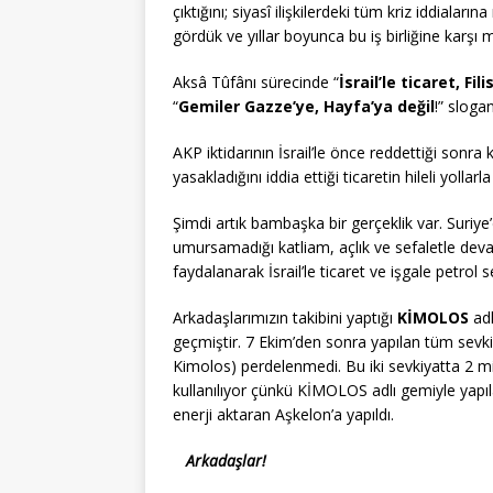
çıktığını; siyasî ilişkilerdeki tüm kriz iddialar
gördük ve yıllar boyunca bu iş birliğine karşı 
Aksâ Tûfânı sürecinde “
İsrail’le ticaret, Fil
“
Gemiler Gazze’ye, Hayfa’ya değil
!” sloga
AKP iktidarının İsrail’le önce reddettiği sonra
yasakladığını iddia ettiği ticaretin hileli yollar
Şimdi artık bambaşka bir gerçeklik var. Suri
umursamadığı katliam, açlık ve sefaletle dev
faydalanarak İsrail’le ticaret ve işgale petrol s
Arkadaşlarımızın takibini yaptığı
KİMOLOS
adl
geçmiştir. 7 Ekim’den sonra yapılan tüm sevki
Kimolos) perdelenmedi. Bu iki sevkiyatta 2 mily
kullanılıyor çünkü KİMOLOS adlı gemiyle yapılan
enerji aktaran Aşkelon’a yapıldı.
Arkadaşlar!