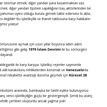
adar istismar etmek; diğer yandan para kazanmaktan vaz
mek; diğer yandan Epstein sapıklığının baş aktörlerinden bir
nyahu’nun üyesi olduğu kurula girmek taktir edersiniz ki akla,
değildir! Bu işbirlikçilik ve ihanet tablosuna karşı hakikatin
imiz yoktur!
in sömürüsüne açmak için uzun yıllar boyunca adım adım
ttiğimiz gibi gelip
1979 İslam Devrimi
ile bu sömürgeci
 dayandı.
ırganlık ile karşı karşıya. İşbirlikçi rejimler sayesinde
il adlı karakolunu tehlikelerden korumak ve
Venezuela
’da
resel rekabette avantajlı duruma geçmek için
Küresel 28
bolizmi arasında, bambaşka bir tarihî eşikte bulunuyoruz.
anç verici işbirlikçiliğin güçlü bir göstergesiydi. Şimdi bu utanç
r tehdit çemberi oluşturdu ancak yağma yok!