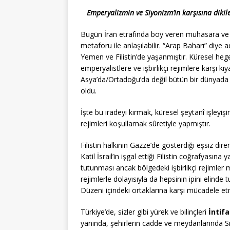
Emperyalizmin ve Siyonizm’in karşısına dikile
Bugün İran etrafında boy veren muhasara ve sal
metaforu ile anlaşılabilir. “Arap Baharı” diye 
Yemen ve Filistin’de yaşanmıştır. Küresel heg
emperyalistlere ve işbirlikçi rejimlere karşı k
Asya’da/Ortadoğu’da değil bütün bir dünyada
oldu.
İşte bu iradeyi kırmak, küresel şeytanî işleyi
rejimleri koşullamak sûretiyle yapmıştır.
Filistin halkının Gazze’de gösterdiği eşsiz dir
Katil İsrail’in işgal ettiği Filistin coğrafyas
tutunması ancak bölgedeki işbirlikçi rejimler
rejimlerle dolayısıyla da hepsinin ipini eli
Düzeni içindeki ortaklarına karşı mücadele etm
Türkiye’de, sizler gibi yürek ve bilinçleri
İntif
yanında, şehirlerin cadde ve meydanlarında S