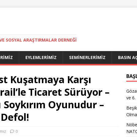
VE SOSYAL ARAŞTIRMALAR DERNEĞI
ERIMIZ
EYLEMLERIMIZ
SEMINERLERIMIZ
BASIN A
ist Kuşatmaya Karşı
BAŞ
ail’le Ticaret Sürüyor –
Gözal
ve 6.
u Soykırım Oyunudur –
Beşik
 Defol!
Olma
Nöbet
imiz
0
NATO