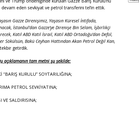
ısını ve Trump önderliğinde kurulan Gazze Barış Kurulu’nu
 devam eden sevkiyat ve petrol transferini tel’in ettik.
aşasın Gazze Direnişimiz, Yaşasın Küresel İntifada,
acak, İstanbul’dan Gazze’ye Direnişe Bin Selam, İşbirlikçi
ecek, Katil ABD Katil İsrail, Katil ABD Ortadoğu’dan Defol,
sler Sökülsün, Bakü Ceyhan Hattından Akan Petrol Değil Kan,
tekbir getirdik.
u açıklamanın tam metni şu şekilde:
 “BARIŞ KURULU” SOYTARILIĞINA;
IRIMA PETROL SEVKİYATINA;
 VE SALDIRISINA;