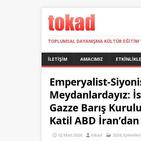
TOPLUMSAL DAYANIŞMA KÜLTÜR EĞITIM 
İLETIŞIM
AMACIMIZ
ETKINLIKL
Emperyalist-Siyon
Meydanlardayız: İsr
Gazze Barış Kurul
Katil ABD İran’dan
02 Mart 2026
tokad
2026
,
Eylemler