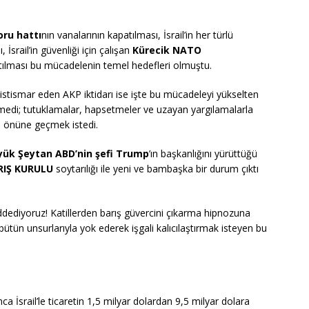
ru hattı
nın vanalarının kapatılması, İsrail’in her türlü
, İsrail’in güvenliği için çalışan
Kürecik NATO
ılması bu mücadelenin temel hedefleri olmuştu.
 istismar eden AKP iktidarı ise işte bu mücadeleyi yükselten
ikmedi; tutuklamalar, hapsetmeler ve uzayan yargılamalarla
n önüne geçmek istedi.
yük Şeytan ABD’nin şefi Trump
’ın başkanlığını yürüttüğü
RIŞ KURULU
soytarılığı ile yeni ve bambaşka bir durum çıktı
reddediyoruz! Katillerden barış güvercini çıkarma hipnozuna
ütün unsurlarıyla yok ederek işgali kalıcılaştırmak isteyen bu
!
ca İsrail’le ticaretin 1,5 milyar dolardan 9,5 milyar dolara