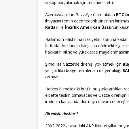
söküp parçalamak için mücadele etti.
Azerbaycan’dan Gazze’ye ölüm akıtan
BTC bo
ihtiyacını temin eden tedarik zincirinin kırılması
Radarı
ile
İncirlik Amerikan Üssü
nün kapat
Halkımızın Filistin hassasiyetini sonuna kadar
İntifada dostlarının karşısına dikilmekte gec
hakikatin bilinç ve yüreklerde mayalanmasını
Şimdi ise Gazze’de direnişi yok etmek için
Bü
ve işbirlikçi bölge rejimlerinin de yer aldığı
BA
ortaya!
Herkes bilmelidir ki bütün bu şarlatanlıkları 
elbette teslim olmayacak ve Gazze direnişini b
iradenin karşısında durmaya devam edeceğiz
Direnişin dostları!
2002-2022 arasındaki AKP iktidarı yılları boyun