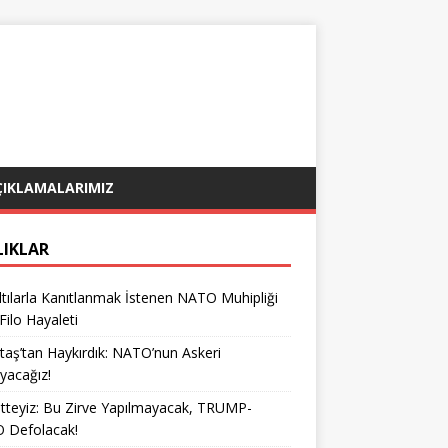
ÇIKLAMALARIMIZ
LIKLAR
tılarla Kanıtlanmak İstenen NATO Muhipliği
 Filo Hayaleti
taş’tan Haykırdık: NATO’nun Askeri
yacağız!
teyiz: Bu Zirve Yapılmayacak, TRUMP-
 Defolacak!