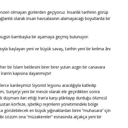
nzeri olmayan günlerden geçiyoruz. İnsanlık tarihinin görüp
ğlantılı olarak insan havsalasının alamayacağı boyutlarda bir
a bugün bambaşka bir aşamaya geçmiş bulunuyor.
sıyla başlayan yeni ve büyük savaş, tarihin yeni bir kırılma ânı
er bir İslam beldesini birer birer yutan azgın bir canavara
İran’ın kapısına dayanmıştır!
lerce kardeşimizi Siyonist lejyonu aracılığıyla katledip
, Suriye’yi yeni bir mevzii olarak ele geçirdikten sonra
düşmanı ilan ettiği İran’a karşı plânlayıp durduğu ölümcül
stan körfeze, işbirlikçi rejimlerin yönetimindeki bölge
ca görülebilecek en büyük yığınaklardan birini “muhasara” için
ibi sözüm ona “müzakereler” esnasında alçakça yeni bir