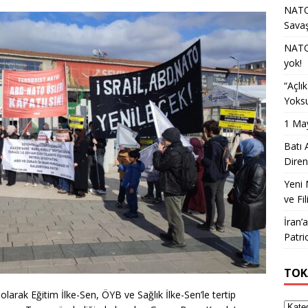
NATO 
Sava
NATO 
yok!
“Açlı
Yoksu
1 May
Batı 
Diren
Yeni 
ve Fil
İran’
Patri
TOK
rak Eğitim İlke-Sen, ÖYB ve Sağlık İlke-Sen’le tertip