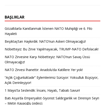
BAŞLIKLAR
Gözaltılarla Kanıtlanmak İstenen NATO Muhipliği ve 6. Filo
Hayaleti
Beşiktaş’tan Haykırdık: NATO’nun Askeri Olmayacağız!
Nöbetteyiz: Bu Zirve Yapılmayacak, TRUMP-NATO Defolacak!
NATO Zirvesine Karşı Nöbetteyiz: NATO’nun Savaş Üssü
Olmayacağız!
NATO Zirvesi İhanettir: Anadolu’da Katillere Yer yok!
“Açlık Çoğunluktadır” Eylemlerimiz Sürüyor: Yoksulluk Büyüyor,
Açlık Derinleşiyor!
1 Mayıs’ta Seslendik: İnsanı, Hayatı, Tabiatı Savun!
Batı Asya’da Emperyalist-Siyonist Saldırganlık ve Direnişin Seyri
– Metin Kayaoğlu (video)