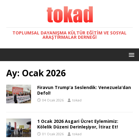
TOPLUMSAL DAYANIŞMA KÜLTÜR EĞITIM VE SOSYAL
ARAŞTIRMALAR DERNEĞI
Ay:
Ocak 2026
Firavun Trump’a Seslendik: Venezuela’dan
Defol!
04 Ocak 2026
tokad
1 Ocak 2026 Asgari Ücret Eylemimiz:
Kölelik Düzeni Derinleşiyor, İtiraz Et!
01 Ocak 2026
tokad