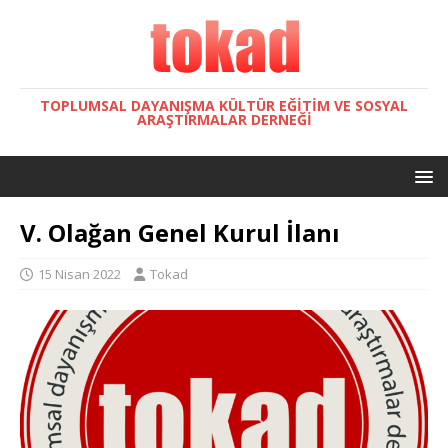
TOPLUMSAL DAYANIŞMA KÜLTÜR EĞITIM VE SOSYAL
ARAŞTIRMALAR DERNEĞI
V. Olağan Genel Kurul İlanı
15 Nisan 2022
Tokad