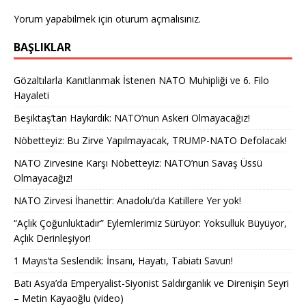
Yorum yapabilmek için
oturum açmalısınız
.
BAŞLIKLAR
Gözaltılarla Kanıtlanmak İstenen NATO Muhipliği ve 6. Filo
Hayaleti
Beşiktaş’tan Haykırdık: NATO’nun Askeri Olmayacağız!
Nöbetteyiz: Bu Zirve Yapılmayacak, TRUMP-NATO Defolacak!
NATO Zirvesine Karşı Nöbetteyiz: NATO’nun Savaş Üssü
Olmayacağız!
NATO Zirvesi İhanettir: Anadolu’da Katillere Yer yok!
“Açlık Çoğunluktadır” Eylemlerimiz Sürüyor: Yoksulluk Büyüyor,
Açlık Derinleşiyor!
1 Mayıs’ta Seslendik: İnsanı, Hayatı, Tabiatı Savun!
Batı Asya’da Emperyalist-Siyonist Saldırganlık ve Direnişin Seyri
– Metin Kayaoğlu (video)