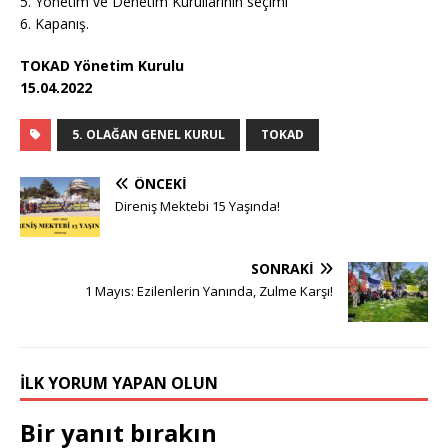
5. Yönetim ve Denetim Kurullarının seçimi
6. Kapanış.
TOKAD Yönetim Kurulu
15.04.2022
5. OLAĞAN GENEL KURUL
TOKAD
ÖNCEKI
Direniş Mektebi 15 Yaşında!
SONRAKI
1 Mayıs: Ezilenlerin Yanında, Zulme Karşı!
İLK YORUM YAPAN OLUN
Bir yanıt bırakın