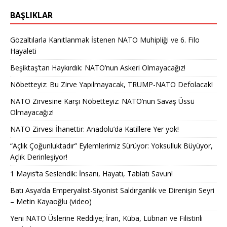
BAŞLIKLAR
Gözaltılarla Kanıtlanmak İstenen NATO Muhipliği ve 6. Filo
Hayaleti
Beşiktaş’tan Haykırdık: NATO’nun Askeri Olmayacağız!
Nöbetteyiz: Bu Zirve Yapılmayacak, TRUMP-NATO Defolacak!
NATO Zirvesine Karşı Nöbetteyiz: NATO’nun Savaş Üssü
Olmayacağız!
NATO Zirvesi İhanettir: Anadolu’da Katillere Yer yok!
“Açlık Çoğunluktadır” Eylemlerimiz Sürüyor: Yoksulluk Büyüyor,
Açlık Derinleşiyor!
1 Mayıs’ta Seslendik: İnsanı, Hayatı, Tabiatı Savun!
Batı Asya’da Emperyalist-Siyonist Saldırganlık ve Direnişin Seyri
– Metin Kayaoğlu (video)
Yeni NATO Üslerine Reddiye; İran, Küba, Lübnan ve Filistinli