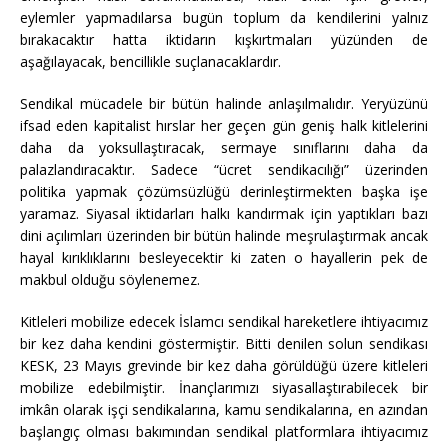
eylemler yapmadılarsa bugün toplum da kendilerini yalnız
bırakacaktır hatta iktidarın kışkırtmaları yüzünden de
aşağılayacak, bencillikle suçlanacaklardır.
Sendikal mücadele bir bütün halinde anlaşılmalıdır. Yeryüzünü
ifsad eden kapitalist hırslar her geçen gün geniş halk kitlelerini
daha da yoksullaştıracak, sermaye sınıflarını daha da
palazlandıracaktır. Sadece “ücret sendikacılığı” üzerinden
politika yapmak çözümsüzlüğü derinleştirmekten başka işe
yaramaz. Siyasal iktidarları halkı kandırmak için yaptıkları bazı
dini açılımları üzerinden bir bütün halinde meşrulaştırmak ancak
hayal kırıklıklarını besleyecektir ki zaten o hayallerin pek de
makbul olduğu söylenemez.
Kitleleri mobilize edecek İslamcı sendikal hareketlere ihtiyacımız
bir kez daha kendini göstermiştir. Bitti denilen solun sendikası
KESK, 23 Mayıs grevinde bir kez daha görüldüğü üzere kitleleri
mobilize edebilmiştir. İnançlarımızı siyasallaştırabilecek bir
imkân olarak işçi sendikalarına, kamu sendikalarına, en azından
başlangıç olması bakımından sendikal platformlara ihtiyacımız