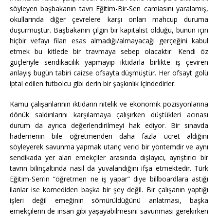
söyleyen başbakanın tavrı Eğitim-Bir-Sen camiasını yaralamış,
okullarında diğer çevrelere karşı onları mahcup duruma
düşürmüştür. Başbakanın çılgın bir kapitalist olduğu, bunun için
hiçbir vefayı filan esas almadığı/almayacağı gerçeğini kabul
etmek bu kitlede bir travmaya sebep olacaktır. Kendi öz
güçleriyle sendikacılık yapmayıp iktidarla birlikte iş çeviren
anlayış bugün tabiri caizse ofsayta düşmüştür. Her ofsayt golü
iptal edilen futbolcu gibi derin bir şaşkınlık içindedirler.
Kamu çalışanlarının iktidarın nitelik ve ekonomik pozisyonlarına
dönük saldırılarını karşılamaya çalışırken düştükleri acınası
durum da ayrıca değerlendirilmeyi hak ediyor. Bir sınavda
hademenin bile öğretmenden daha fazla ücret aldığını
söyleyerek savunma yapmak utanç verici bir yöntemdir ve aynı
sendikada yer alan emekçiler arasında dışlayıcı, ayrıştırıcı bir
tavrın bilinçaltında nasıl da yuvalandığını ifşa etmektedir. Türk
Eğitim-Sen’in “öğretmen ne iş yapar” diye billboardlara astığı
ilanlar ise komediden başka bir şey değil. Bir çalışanın yaptığı
işleri değil emeğinin sömürüldüğünü anlatması, başka
emekçilerin de insan gibi yaşayabilmesini savunması gerekirken