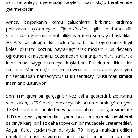
sendikal anlayışın yetersizliği böyle bir savrukluğu beraberinde
getirmektedir.
Ayrıca, başbakanın kamu çalışanlarını birbirine kırdırma
politikasını çözemeyen Eğitim-Bir-Sen gibi muhafazakâr
sendikalar öğretmenin kutsallığından dem vurmaya başladılar.
Hz. Ali’ye ait olduğu iddia edilen “bana bir harf öğretenin kırk yıl
kölesi olurum” sözünü bayraklaştırarak modern ulus devletin
öğretmenlik misyonunu çözemeden dini argümanlara sarılarak
kendilerine saygı istemeye başladılar. Bu durum ikinci bir
fecaattir. Modern öğretmenin misyonunu da çözümleyemeyen
bir sendikadan bahsediyoruz ki bu sendikayı Müslüman kimlikli
insanlar oluşturuyor!
Son THY grevi bir gerçeği bir kez daha gösterdi bize: Kamu
sendikaları, KESK hariç, meseleyi bir bütün olarak göremiyor.
TEKEL sürecinde adaletten yana tavır almadıkları gibi şimdi de
THY’de grev yapanlardan yana tavır almayarak neoliberal
saldırıya karşı bir kez daha topyekûn bir mücadele üretemediler.
Asgari ücret açıklanırken de ayda 701 liraya mahkûm edilen
emekçileri nasıl savunmadılarsa; nasıl onlar için grevler,