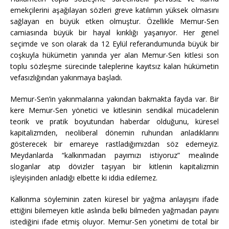
emekçilerini aşağılayan sözleri greve katılımın yüksek olmasını
sağlayan en büyük etken olmuştur. Özellikle Memur-Sen
camiasında büyük bir hayal kırıklığı yaşanıyor. Her genel
seçimde ve son olarak da 12 Eylül referandumunda büyük bir
coşkuyla hükümetin yanında yer alan Memur-Sen kitlesi son
toplu sözleşme sürecinde taleplerine kayıtsız kalan hükümetin
vefasızlığından yakınmaya başladı.
Memur-Sen’in yakınmalarına yakından bakmakta fayda var. Bir
kere Memur-Sen yönetici ve kitlesinin sendikal mücadelenin
teorik ve pratik boyutundan haberdar olduğunu, küresel
kapitalizmden, neoliberal dönemin ruhundan anladıklarını
gösterecek bir emareye rastladığımızdan söz edemeyiz.
Meydanlarda “kalkınmadan payımızı istiyoruz” mealinde
sloganlar atıp dövizler taşıyan bir kitlenin kapitalizmin
işleyişinden anladığı elbette ki iddia edilemez.
Kalkınma söyleminin zaten küresel bir yağma anlayışını ifade
ettiğini bilemeyen kitle aslında belki bilmeden yağmadan payını
istediğini ifade etmiş oluyor. Memur-Sen yönetimi de total bir