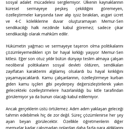
sosyal adalet mücadelesi sergilemiyor. Ülkenin kaynaklarının
küresel sermayeye peşkeş çekildiğini göremeyen,
özelleştirmeler karşısında tavır alıp işsiz bırakılan, asgari ücret
ve 4-C köleliklerine duvar oluşturamayan Memur-Sen
sendikacılığı halk nezdinde kabul göremez; sadece çıkar
sendikacılığı olarak mahkûm edilir.
Hükümetin yağmacı ve sermayeye taşeron olma politikalarını
çözümleyemedikleri için bir hayal kırklığı yaşıyor Memur-Sen
kitlesi. Eğer son otuz yıldır bütün dünyayı teslim almaya çalışan
neoliberal politikaların sosyal devleti öldüren, sendikaları
zayıflatan karakterini algılamış olsalardı bu hayal kırıklığını
yaşamayacaklardı. Kamu çalışanlarının, özelleştirmeye kurban
giden kamu işçileri gibi peyderpey değersizleştirilerek yakın
gelecekteki özelleştirmelere hazırlanıldığı bu kitle tarafından
görülemiyor ya da bunun olacağı kabul edilemiyor.
Ancak gerçeklerin üstü örtülemez. Adım adım yaklaşan geleceği
tahmin edebilmek hiç de zor değil. Süreç çözümlenirse her şey
ayan beyan görülecektir. Özellikle öğretmenlerin diğer
memurlar kadar çalışmadan onlardan daha fazla para aldıklarını