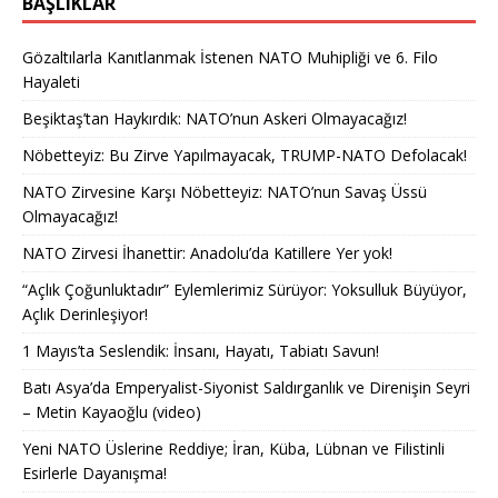
BAŞLIKLAR
Gözaltılarla Kanıtlanmak İstenen NATO Muhipliği ve 6. Filo
Hayaleti
Beşiktaş’tan Haykırdık: NATO’nun Askeri Olmayacağız!
Nöbetteyiz: Bu Zirve Yapılmayacak, TRUMP-NATO Defolacak!
NATO Zirvesine Karşı Nöbetteyiz: NATO’nun Savaş Üssü
Olmayacağız!
NATO Zirvesi İhanettir: Anadolu’da Katillere Yer yok!
“Açlık Çoğunluktadır” Eylemlerimiz Sürüyor: Yoksulluk Büyüyor,
Açlık Derinleşiyor!
1 Mayıs’ta Seslendik: İnsanı, Hayatı, Tabiatı Savun!
Batı Asya’da Emperyalist-Siyonist Saldırganlık ve Direnişin Seyri
– Metin Kayaoğlu (video)
Yeni NATO Üslerine Reddiye; İran, Küba, Lübnan ve Filistinli
Esirlerle Dayanışma!