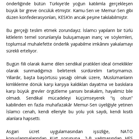
önderliğinde bütün Türkiye’de yoğun katılımla gerçekleşen
büyük bir greve öncülük etmiştir. Kamu-Sen ve Memur-Sen gibi
düzen konfederasyonları, KESK’in ancak peşine takılabilmiştir.
Bu gerçeği teslim etmek zorundayız. İslamcı yapıların bir türlü
kitlelerin temel sorunlarıyla buluşamayan inanç ve söylemleri,
toplumsal muhalefette önderlik yapabilme imkânını yakalamayı
sürekli erteliyor.
Bugün fiili olarak ikame dilen sendikal pratikleri ideal örneklikler
olarak sunmadığımızı belirterek sürdürelim tartışmamızı.
Yıllardır, başta başörtüsü yasağı olmak üzere, Müslümanların
kimliklerine dönük karşı karşıya kaldıkları dayatma ve baskılara
karşı büyük grevler örgütleme şansını bırakalım, hayalimiz bile
olmadı. Sendikal mücadeleyi küçümseyerek “iş olsun”
kabilinden en fazla muhafazakâr Memur-Sen üyeliğiyle yetinen
İslamcı cenah, kendi elleriyle bu yolu yok saydı, kendi kısıtlı
alanlara hapsetti.
Asgari ücret uygulamasından işsizliğe, NATO
konuşlanmalarından Kürt sorununa, 2-B yağmasından HES