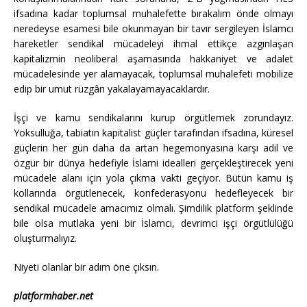
ifsadına kadar toplumsal muhalefette bırakalım önde olmayı
neredeyse esamesi bile okunmayan bir tavır sergileyen İslamcı
hareketler sendikal mücadeleyi ihmal ettikçe azgınlaşan
kapitalizmin neoliberal aşamasında hakkaniyet ve adalet
mücadelesinde yer alamayacak, toplumsal muhalefeti mobilize
edip bir umut rüzgârı yakalayamayacaklardır.
İşçi ve kamu sendikalarını kurup örgütlemek zorundayız.
Yoksulluğa, tabiatın kapitalist güçler tarafından ifsadına, küresel
güçlerin her gün daha da artan hegemonyasına karşı adil ve
özgür bir dünya hedefiyle İslami idealleri gerçekleştirecek yeni
mücadele alanı için yola çıkma vakti geçiyor. Bütün kamu iş
kollarında örgütlenecek, konfederasyonu hedefleyecek bir
sendikal mücadele amacımız olmalı. Şimdilik platform şeklinde
bile olsa mutlaka yeni bir İslamcı, devrimci işçi örgütlülüğü
oluşturmalıyız.
Niyeti olanlar bir adım öne çıksın.
platformhaber.net