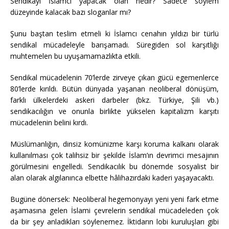
Sendikayı İslamcı yapacak olan nedir? Sadece söylem
düzeyinde kalacak bazı sloganlar mı?
Şunu baştan teslim etmeli ki İslamcı cenahın yıldızı bir türlü
sendikal mücadeleyle barışamadı. Süregiden sol karşıtlığı
muhtemelen bu uyuşamamazlıkta etkili.
Sendikal mücadelenin 70’lerde zirveye çıkan gücü egemenlerce
80’lerde kırıldı. Bütün dünyada yaşanan neoliberal dönüşüm,
farklı ülkelerdeki askeri darbeler (bkz. Türkiye, Şili vb.)
sendikacılığın ve onunla birlikte yükselen kapitalizm karşıtı
mücadelenin belini kırdı.
Müslümanlığın, dinsiz komünizme karşı koruma kalkanı olarak
kullanılması çok talihsiz bir şekilde İslam’ın devrimci mesajının
görülmesini engelledi. Sendikacılık bu dönemde sosyalist bir
alan olarak algılanınca elbette hâlihazırdaki kaderi yaşayacaktı.
Bugüne dönersek: Neoliberal hegemonyayı yeni yeni fark etme
aşamasına gelen İslami çevrelerin sendikal mücadeleden çok
da bir şey anladıkları söylenemez. İktidarın lobi kuruluşları gibi