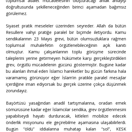
toplumsal adalet mücadelesinin oluşturacağı ahlak anlayışı
doğrultusunda şekilleneceğinden birinci aşamadan bağımsız
görülemez.
Siyaset pratik meseleler üzerinden seyreder. Allah da bütün
Resullere vahyi pratiğe paralel bir biçimde iletiyordu. Kamu
sendikalarının 23 Mayıs grevi, bütün olumsuzluklara rağmen
toplumsal muhalefetin örgütlenebileceğinin açık kanıtı
olmuştur. Kamu çalışanlarının toplu görüşme sürecinde
taleplerini yerine getirmeyen hükümete karşı gerçekleştirdikleri
grev, örgütlü mücadelenin gücünü göstermiştir. Bugüne kadar
bu alanları ihmal eden İslamcı hareketler bu gücün farkına hala
varamamış görünüyor eğer İslam’ın pratikle paralel mesajlar
içerdiğine iman ediyorsak bu gerçek üzerine çokça düşünmek
zorundayız.
Başörtüsü yasağından anadil tartışmalarına, oradan emek
sömürüsüne kadar eğer İslamcılar sendika, grev örgütlenmesini
yapabilseydi hayatı durduracak, kitleleri mobilize edecek
önderlik misyonunu ele geçirebilme aşamasına ulaşabilirlerdi.
Bugün “öldü” iddialarına muhatap kalan “sol”, KESK