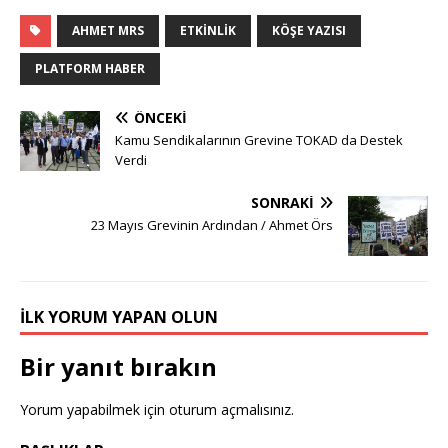
AHMET MRS
ETKINLIK
KÖŞE YAZISI
PLATFORM HABER
ÖNCEKI
Kamu Sendikalarının Grevine TOKAD da Destek
Verdi
SONRAKI
23 Mayıs Grevinin Ardından / Ahmet Örs
İLK YORUM YAPAN OLUN
Bir yanıt bırakın
Yorum yapabilmek için
oturum açmalısınız
.