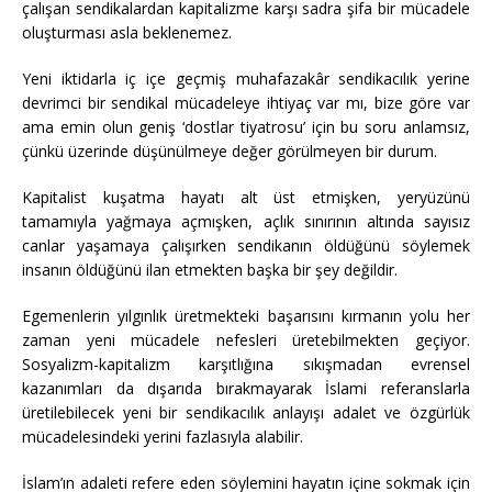
çalışan sendikalardan kapitalizme karşı sadra şifa bir mücadele
oluşturması asla beklenemez.
Yeni iktidarla iç içe geçmiş muhafazakâr sendikacılık yerine
devrimci bir sendikal mücadeleye ihtiyaç var mı, bize göre var
ama emin olun geniş ‘dostlar tiyatrosu’ için bu soru anlamsız,
çünkü üzerinde düşünülmeye değer görülmeyen bir durum.
Kapitalist kuşatma hayatı alt üst etmişken, yeryüzünü
tamamıyla yağmaya açmışken, açlık sınırının altında sayısız
canlar yaşamaya çalışırken sendikanın öldüğünü söylemek
insanın öldüğünü ilan etmekten başka bir şey değildir.
Egemenlerin yılgınlık üretmekteki başarısını kırmanın yolu her
zaman yeni mücadele nefesleri üretebilmekten geçiyor.
Sosyalizm-kapitalizm karşıtlığına sıkışmadan evrensel
kazanımları da dışarıda bırakmayarak İslami referanslarla
üretilebilecek yeni bir sendikacılık anlayışı adalet ve özgürlük
mücadelesindeki yerini fazlasıyla alabilir.
İslam’ın adaleti refere eden söylemini hayatın içine sokmak için