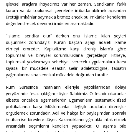
işlevsel araçlara ihtiyacımız var her zaman. Sendikanın farklı
kurum ya da toplumsal çevrelerle irtibatlanabilmek açısından
ürettiği imkânlar saymakla bitmez ancak bu imkânlar kendilerini
değerlendirecek devrimci iradeleri aramaktadır.
“İslamcı sendika olur” derken onu İslamcı kılan şeyleri
düşünmek zorundayız. Kur’an baştan aşağı adaleti ikame
etmeyi emreder. Kapitalizme karşı direniş İslam’a göre
toplumsal ve bireysel sorumluluklarla gerçekleşir. Fitneye,
toplumsal yozlaşmaya sebebiyet verecek uygulamalara karşı
siyasal bir mücadele esastır. Gelir adaletsizliğine, tabiatın
yağmalanmasına sendikal mücadele doğrudan taraftır.
Rum Suresinde insanların elleriyle yaptıklarından dolayı
yeryüzünde fesat çıktığını söyler Rabbimiz. O fesadı çıkaranlar
elbette öncelikle egemenlerdir. Egemenlerin sistematik ifsad
politikalarına karşı Müslümanlar değişik araçlarla direnişler
örgütlemek zorundadır. Adil ve hakça bir paylaşımdan sonraki
imtihan ise bireylere düşer. Kazandıklarını yığmakla infak etmek
arasındaki seçimlerini kendileri yapacaktır. O aşama bile