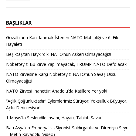
BAŞLIKLAR
Gözaltılarla Kanıtlanmak İstenen NATO Muhipliği ve 6. Filo
Hayaleti
Beşiktaş’tan Haykırdık: NATO’nun Askeri Olmayacağız!
Nöbetteyiz: Bu Zirve Yapılmayacak, TRUMP-NATO Defolacak!
NATO Zirvesine Karşı Nöbetteyiz: NATO’nun Savaş Üssü
Olmayacağız!
NATO Zirvesi İhanettir: Anadolu’da Katillere Yer yok!
“Açlık Çoğunluktadır” Eylemlerimiz Sürüyor: Yoksulluk Büyüyor,
Açlık Derinleşiyor!
1 Mayıs’ta Seslendik: İnsanı, Hayatı, Tabiatı Savun!
Batı Asya’da Emperyalist-Siyonist Saldırganlık ve Direnişin Seyri
– Metin Kayaoğlu (video)