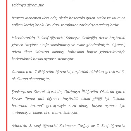
saldırıya uğramıştır.
İzmir’in Menemen İlçesinde, okula başörtülü giden Melek ve Mümine
Kalkan kardeşler okul müdürü tarafından zorla dışarı atılmışlardır.
İskenderun’da, 7. Sınıf öğrencisi Sümeyye Ocakoğlu, derse başörtülü
girmek isteyince sınıfa sokulmamış ve evine gönderilmiştir. Öğrenci,
adeta ‘İkna Odası’na alınmış, babasının hapse gönderilmesiyle
korkutularak başını açması istenmiştir.
Gaziantep’de 7 ilköğretim öğrencisi, başörtülü oldukları gerekçesi ile
okullarına alınmamıştır.
Şanlıurfa’nın Siverek ilçesinde, Gazipaşa İlköğretim Okulu’na giden
Kevser Temur adlı öğrenci, başörtülü okula gittiği için “okulun
huzurunu bozma” gerekçesiyle ceza almış, başını açması için
zorlanmış ve hakaretlere maruz kalmıştır.
Adana’da 8. sınıf öğrencisi Kerimenur Turğay ile 7. Sınıf öğrencisi