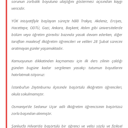
sorunun zorbalık boyutuna ulaştığını göstermesi açısından kaygı
vericidir.
YÖK inisiyatifiyle başlayan süreçte hâlâ Trakya, Akdeniz, Erciyes,
Hacettepe, ODTÜ, Gazi, Ankara, Başkent, Atılım gibi üniversitelerde
bölüm veya öğretim görevlisi bazında yasak devam ederken, diğer
taraftan maalesef ilköğretim öğrencileri ve velileri 28 Şubat sürecini
aratmayan günler yaşamaktadır.
Kamuoyunun dikkatinden kaçmaması için ilk ders zilinin çaldığı
günden bugüne kadar sergilenen yasakçı tutumun boyutlarını
hatırlatmak istiyoruz:
İstanbul’un Zeytinburnu ilçesinde başörtülü ilköğretim öğrencileri,
okula sokulmamıştır.
Osmaniye’de Sedanur Uçar adlı ilköğretim öğrencisinin başörtüsü
zorla başından alınmıştır.
Şanlıurfa Hilvan’da başörtülü bir öğrenci ve velisi sözlü ve fiziksel