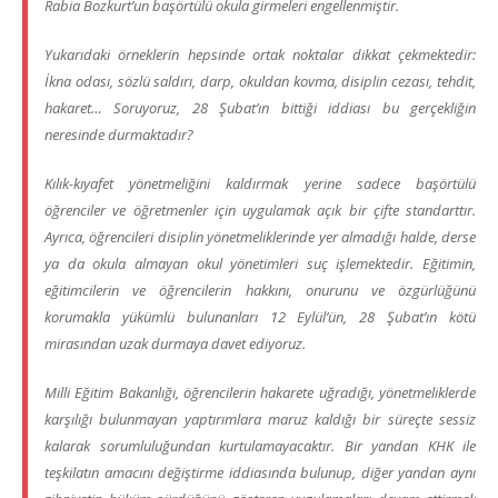
Rabia Bozkurt’un başörtülü okula girmeleri engellenmiştir.
Yukarıdaki örneklerin hepsinde ortak noktalar dikkat çekmektedir:
İkna odası, sözlü saldırı, darp, okuldan kovma, disiplin cezası, tehdit,
hakaret… Soruyoruz, 28 Şubat’ın bittiği iddiası bu gerçekliğin
neresinde durmaktadır?
Kılık-kıyafet yönetmeliğini kaldırmak yerine sadece başörtülü
öğrenciler ve öğretmenler için uygulamak açık bir çifte standarttır.
Ayrıca, öğrencileri disiplin yönetmeliklerinde yer almadığı halde, derse
ya da okula almayan okul yönetimleri suç işlemektedir. Eğitimin,
eğitimcilerin ve öğrencilerin hakkını, onurunu ve özgürlüğünü
korumakla yükümlü bulunanları 12 Eylül’ün, 28 Şubat’ın kötü
mirasından uzak durmaya davet ediyoruz.
Milli Eğitim Bakanlığı, öğrencilerin hakarete uğradığı, yönetmeliklerde
karşılığı bulunmayan yaptırımlara maruz kaldığı bir süreçte sessiz
kalarak sorumluluğundan kurtulamayacaktır. Bir yandan KHK ile
teşkilatın amacını değiştirme iddiasında bulunup, diğer yandan aynı