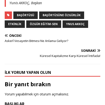
Yunis AKKOÇ,
Başkan
BAŞÖRTÜSÜ
BAŞÖRTÜSÜNE ÖZGÜRLÜK
ETKINLIK
ÖZGÜR EĞITIM-SEN
YNUS AKKOÇ
ÖNCEKI
Askerî Vesayetin Bitmesi Ne Anlama Geliyor?
SONRAKI
Küresel Kapitalizme Karşı Küresel İntifada!
İLK YORUM YAPAN OLUN
Bir yanıt bırakın
Yorum yapabilmek için
oturum açmalısınız
.
BAŞLIKLAR