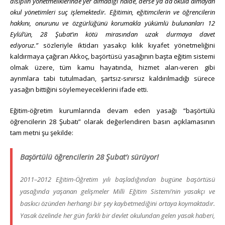
disiplin yönetmeliklerinde yer almadığı halde, derse ya da okula almayan
okul yönetimleri suç işlemektedir. Eğitimin, eğitimcilerin ve öğrencilerin
hakkını, onurunu ve özgürlüğünü korumakla yükümlü bulunanları 12
Eylül’ün, 28 Şubat’ın kötü mirasından uzak durmaya davet
ediyoruz.”
sözleriyle iktidarı yasakçı kılık kıyafet yönetmeliğini
kaldırmaya çağıran Akkoç, başörtüsü yasağının başta eğitim sistemi
olmak üzere, tüm kamu hayatında, hizmet alan-veren gibi
ayrımlara tabi tutulmadan, şartsız-sınırsız kaldırılmadığı sürece
yasağın bittiğini söylemeyeceklerini ifade etti.
Eğitim-öğretim kurumlarında devam eden yasağı “başörtülü
öğrencilerin 28 Şubatı” olarak değerlendiren basın açıklamasının
tam metni şu şekilde:
Başörtülü öğrencilerin 28 Şubat’ı sürüyor!
2011–2012 Eğitim-Öğretim yılı başladığından bugüne başörtüsü
yasağında yaşanan gelişmeler Milli Eğitim Sistemi’nin yasakçı ve
baskıcı özünden herhangi bir şey kaybetmediğini ortaya koymaktadır.
Yasak özelinde her gün farklı bir devlet okulundan gelen yasak haberi,