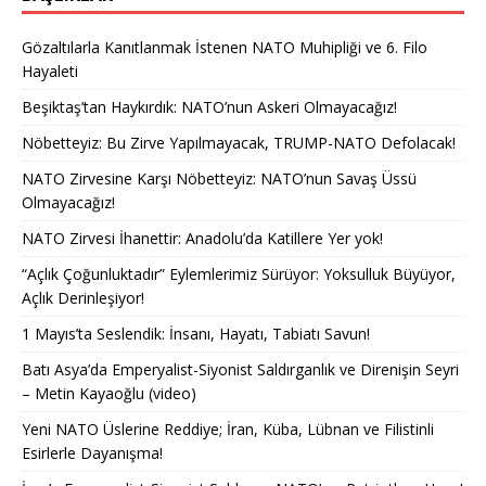
Gözaltılarla Kanıtlanmak İstenen NATO Muhipliği ve 6. Filo
Hayaleti
Beşiktaş’tan Haykırdık: NATO’nun Askeri Olmayacağız!
Nöbetteyiz: Bu Zirve Yapılmayacak, TRUMP-NATO Defolacak!
NATO Zirvesine Karşı Nöbetteyiz: NATO’nun Savaş Üssü
Olmayacağız!
NATO Zirvesi İhanettir: Anadolu’da Katillere Yer yok!
“Açlık Çoğunluktadır” Eylemlerimiz Sürüyor: Yoksulluk Büyüyor,
Açlık Derinleşiyor!
1 Mayıs’ta Seslendik: İnsanı, Hayatı, Tabiatı Savun!
Batı Asya’da Emperyalist-Siyonist Saldırganlık ve Direnişin Seyri
– Metin Kayaoğlu (video)
Yeni NATO Üslerine Reddiye; İran, Küba, Lübnan ve Filistinli
Esirlerle Dayanışma!