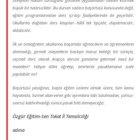
zihniyetin hüküm sürdüğünü gösteren uygulamaları devam ettirmek
büyük bir tutarsızlıktır. Bu durum sadece başörtüsü konusunda değil,
eğitim programlarından ders içi-dışı faaliyetlerinde de geçerlidir.
Okullarda dağıtılan ders kitapları hâlâ tek tipçidir, dayatmacıdır,
aldatıcıdır.
İlk ve ortaöğretim okullarına başörtülü öğrencilerin ve öğretmenlerin
alınmadığı, girmek isteyenlerin baskıya maruz kaldığı bir süreçte,
seçmeli ders olarak Arapça dersini gündeme getirmek nasıl bir
mantıktır? Vahyin dilini öğretip, emirlerini yasaklamanın izahı
yapılabilir mi?
Başörtüsü yasağının, başta eğitim sistemi olmak üzere, tüm kamu
hayatında, hizmet alan-veren gibi ayrımlara tabi tutulmadan, şartsız-
sınırsız kaldırılmadığı sürece yasak bitti demeyeceğiz.
Özgür Eğitim-Sen Tokat İl Temsilciliği
adına