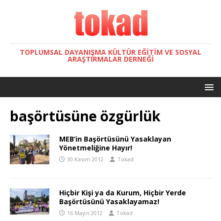
TOPLUMSAL DAYANIŞMA KÜLTÜR EĞITIM VE SOSYAL
ARAŞTIRMALAR DERNEĞI
başörtüsüne özgürlük
MEB’in Başörtüsünü Yasaklayan
Yönetmeliğine Hayır!
30 Kasım 2012
Tokad
Hiçbir Kişi ya da Kurum, Hiçbir Yerde
Başörtüsünü Yasaklayamaz!
16 Mayıs 2012
Tokad