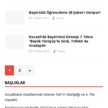
Başörtülü Öğrencilerin 28 Şubat’ı Sürüyor!
12 Ekim 2011
Tokad
Kocaeli’de Başörtüsü Direnişi 7. Yılına
“Büyük Yürüyüş”le Girdi, TOKAD da
Oradaydı!
03 Mayıs 2011
Tokad
1
2
»
BAŞLIKLAR
Gözaltılarla Kanıtlanmak İstenen NATO Muhipliği ve 6. Filo
Hayaleti
Beşiktaş’tan Haykırdık: NATO’nun Askeri Olmayacağız!