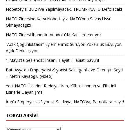
Nöbetteyiz: Bu Zirve Yapılmayacak, TRUMP-NATO Defolacak!
NATO Zirvesine Karşı Nöbetteyiz: NATO’nun Savaş Üssü
Olmayacağız!
NATO Zirvesi İhanettir: Anadolu’da Katillere Yer yok!
“Açlık Çoğunluktadır” Eylemlerimiz Sürüyor: Yoksulluk Büyüyor,
Açlık Derinleşiyor!
1 Mayıs’ta Seslendik: İnsanı, Hayatı, Tabiatı Savun!
Batı Asya’da Emperyalist-Siyonist Saldırganlık ve Direnişin Seyri
– Metin Kayaoğlu (video)
Yeni NATO Üslerine Reddiye; İran, Küba, Lübnan ve Filistinli
Esirlerle Dayanışma!
İran’a Emperyalist-Siyonist Saldırıya, NATO’ya, Patriotlara Hayır!
TOKAD ARSIVI