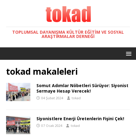
TOPLUMSAL DAYANIŞMA KÜLTÜR EĞITIM VE SOSYAL
ARAŞTIRMALAR DERNEĞI
tokad
makaleleri
Somut Adımlar Nöbetleri Sürüyor: Siyonist
Sermaye Hesap Verecek!
04 Şubat 2024
tokad
Siyonistlere Enerji Üretenlerin Fişini Çek!
07 Ocak 2024
tokad