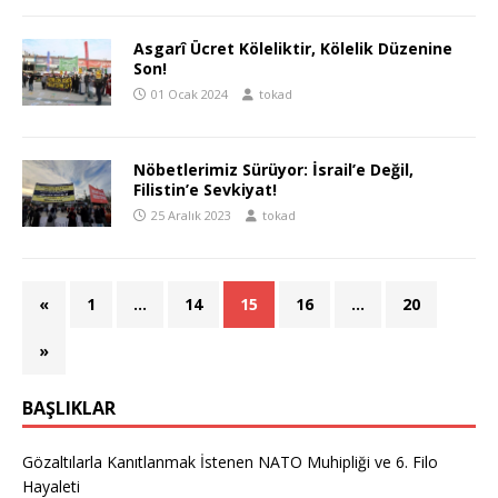
Asgarî Ücret Köleliktir, Kölelik Düzenine
Son!
01 Ocak 2024
tokad
Nöbetlerimiz Sürüyor: İsrail’e Değil,
Filistin’e Sevkiyat!
25 Aralık 2023
tokad
«
1
…
14
15
16
…
20
»
BAŞLIKLAR
Gözaltılarla Kanıtlanmak İstenen NATO Muhipliği ve 6. Filo
Hayaleti