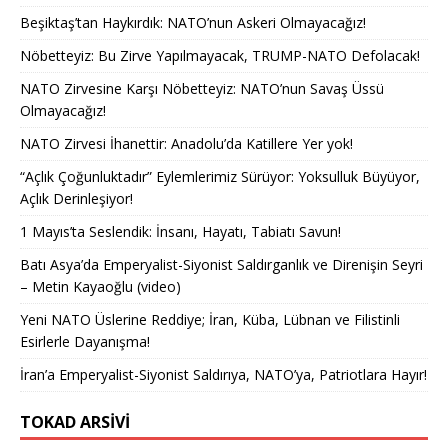
Beşiktaş’tan Haykırdık: NATO’nun Askeri Olmayacağız!
Nöbetteyiz: Bu Zirve Yapılmayacak, TRUMP-NATO Defolacak!
NATO Zirvesine Karşı Nöbetteyiz: NATO’nun Savaş Üssü
Olmayacağız!
NATO Zirvesi İhanettir: Anadolu’da Katillere Yer yok!
“Açlık Çoğunluktadır” Eylemlerimiz Sürüyor: Yoksulluk Büyüyor,
Açlık Derinleşiyor!
1 Mayıs’ta Seslendik: İnsanı, Hayatı, Tabiatı Savun!
Batı Asya’da Emperyalist-Siyonist Saldırganlık ve Direnişin Seyri
– Metin Kayaoğlu (video)
Yeni NATO Üslerine Reddiye; İran, Küba, Lübnan ve Filistinli
Esirlerle Dayanışma!
İran’a Emperyalist-Siyonist Saldırıya, NATO’ya, Patriotlara Hayır!
TOKAD ARSIVI