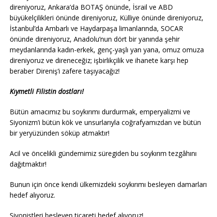
direniyoruz, Ankara’da BOTAŞ önünde, İsrail ve ABD
büyükelçilikleri önünde direniyoruz, Külliye önünde direniyoruz,
İstanbul’da Ambarlı ve Haydarpaşa limanlarında, SOCAR
önünde direniyoruz, Anadolu’nun dört bir yanında şehir
meydanlarında kadın-erkek, genç-yaşlı yan yana, omuz omuza
direniyoruz ve direneceğiz; işbirlikçilik ve ihanete karşı hep
beraber Direniş’i zafere taşıyacağız!
Kıymetli Filistin dostları!
Bütün amacımız bu soykırımı durdurmak, emperyalizmi ve
Siyonizm’i bütün kök ve unsurlarıyla coğrafyamızdan ve bütün
bir yeryüzünden söküp atmaktır!
Acil ve öncelikli gündemimiz süregiden bu soykırım tezgâhını
dağıtmaktır!
Bunun için önce kendi ülkemizdeki soykırımı besleyen damarları
hedef alıyoruz.
Siyonistleri besleyen ticareti hedef alıyoruz!