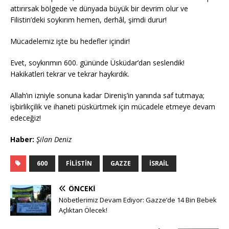
attırırsak bölgede ve dünyada büyük bir devrim olur ve
Filistin’deki soykırım hemen, derhâl, şimdi durur!
Mücadelemiz işte bu hedefler içindir!
Evet, soykırımın 600. gününde Üsküdar’dan seslendik!
Hakikatleri tekrar ve tekrar haykırdık.
Allah’ın izniyle sonuna kadar Direniş’in yanında saf tutmaya;
işbirlikçilik ve ihaneti püskürtmek için mücadele etmeye devam
edeceğiz!
Haber:
Şilan Deniz
600
FILISTIN
GAZZE
İSRAIL
ÖNCEKI
Nöbetlerimiz Devam Ediyor: Gazze’de 14 Bin Bebek
Açlıktan Ölecek!