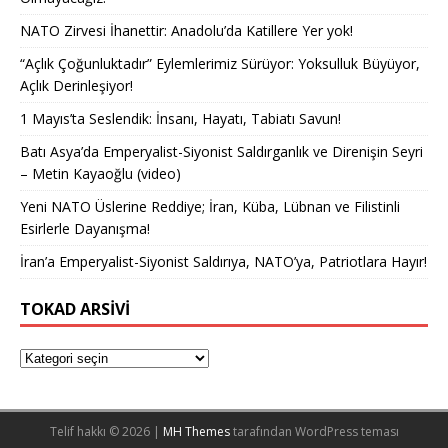
NATO Zirvesi İhanettir: Anadolu’da Katillere Yer yok!
“Açlık Çoğunluktadır” Eylemlerimiz Sürüyor: Yoksulluk Büyüyor,
Açlık Derinleşiyor!
1 Mayıs’ta Seslendik: İnsanı, Hayatı, Tabiatı Savun!
Batı Asya’da Emperyalist-Siyonist Saldırganlık ve Direnişin Seyri
– Metin Kayaoğlu (video)
Yeni NATO Üslerine Reddiye; İran, Küba, Lübnan ve Filistinli
Esirlerle Dayanışma!
İran’a Emperyalist-Siyonist Saldırıya, NATO’ya, Patriotlara Hayır!
TOKAD ARSIVI
Telif hakkı © 2026 |
MH Themes
tarafından WordPress teması