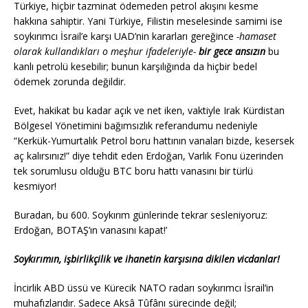
Türkiye, hiçbir tazminat ödemeden petrol akışını kesme
hakkına sahiptir. Yani Türkiye, Filistin meselesinde samimi ise
soykırımcı İsrail’e karşı UAD’nin kararları gereğince
-hamaset
olarak kullandıkları o meşhur ifadeleriyle-
bir gece ansızın
bu
kanlı petrolü kesebilir; bunun karşılığında da hiçbir bedel
ödemek zorunda değildir.
Evet, hakikat bu kadar açık ve net iken, vaktiyle Irak Kürdistan
Bölgesel Yönetimini bağımsızlık referandumu nedeniyle
“Kerkük-Yumurtalık Petrol boru hattının vanaları bizde, kesersek
aç kalırsınız!” diye tehdit eden Erdoğan, Varlık Fonu üzerinden
tek sorumlusu olduğu BTC boru hattı vanasını bir türlü
kesmiyor!
Buradan, bu 600. Soykırım günlerinde tekrar sesleniyoruz:
Erdoğan, BOTAŞ’ın vanasını kapat!’
Soykırımın, işbirlikçilik ve ihanetin karşısına dikilen vicdanlar!
İncirlik ABD üssü ve Kürecik NATO radarı soykırımcı İsrail’in
muhafızlarıdır. Sadece Aksâ Tûfânı sürecinde değil;