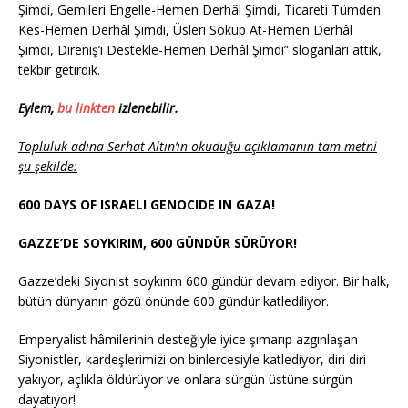
Şimdi, Gemileri Engelle-Hemen Derhâl Şimdi, Ticareti Tümden
Kes-Hemen Derhâl Şimdi, Üsleri Söküp At-Hemen Derhâl
Şimdi, Direniş’i Destekle-Hemen Derhâl Şimdi” sloganları attık,
tekbir getirdik.
Eylem,
bu linkten
izlenebilir.
Topluluk adına Serhat Altın’ın okuduğu açıklamanın tam metni
şu şekilde:
600 DAYS OF ISRAELI GENOCIDE IN GAZA!
GAZZE’DE SOYKIRIM, 600 GÜNDÜR SÜRÜYOR!
Gazze’deki Siyonist soykırım 600 gündür devam ediyor. Bir halk,
bütün dünyanın gözü önünde 600 gündür katlediliyor.
Emperyalist hâmilerinin desteğiyle iyice şımarıp azgınlaşan
Siyonistler, kardeşlerimizi on binlercesiyle katlediyor, diri diri
yakıyor, açlıkla öldürüyor ve onlara sürgün üstüne sürgün
dayatıyor!