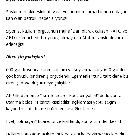
Soykırım makinesinin devasa vücudunun damarlarında dolaşan
kan olan petrolü hedef alıyoruz!
Siyonist katliam örgütünün muhafızları olarak çalışan NATO ve
ABD üslerini hedef alıyoruz, almaya da Allah’ın izniyle devam
edeceğiz!
Direniş’in yoldaşları!
600 gün boyunca süren katliam ve soykırıma karşı 600 gündür
çok boyutlu bir direniş örgütlendi. Egemenler türlü taktiklerle bu
direnişi boşa düşürmeye çalıştılar.
AKP iktidarı önce “İsrail’le ticaret koca bir yalan!” dedi, sonra
utanma belası “Ticareti kısıtladık!” açıklaması yaptı; seçim
kaybedince de ticareti tümden kestiğini ilan etti.
Evet, “olmayan” ticaret önce kısıtlandı, sonra tümden kesildi!
Halkımız bu kadar açık mantık hatasını kavrayamayacak mıdır?