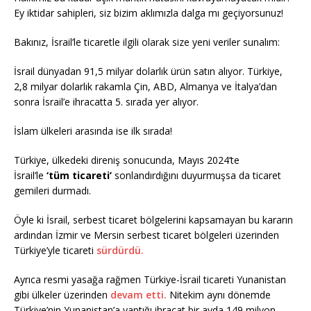
Ey iktidar sahipleri, siz bizim aklımızla dalga mı geçiyorsunuz!
Bakınız, İsrail’le ticaretle ilgili olarak size yeni veriler sunalım:
İsrail dünyadan 91,5 milyar dolarlık ürün satın alıyor. Türkiye,
2,8 milyar dolarlık rakamla Çin, ABD, Almanya ve İtalya’dan
sonra İsrail’e ihracatta 5. sırada yer alıyor.
İslam ülkeleri arasında ise ilk sırada!
Türkiye, ülkedeki direniş sonucunda, Mayıs 2024’te
İsrail’le
‘tüm ticareti’
sonlandırdığını duyurmuşsa da ticaret
gemileri durmadı.
Öyle ki İsrail, serbest ticaret bölgelerini kapsamayan bu kararın
ardından İzmir ve Mersin serbest ticaret bölgeleri üzerinden
Türkiye’yle ticareti
sürdürdü.
Ayrıca resmi yasağa rağmen Türkiye-İsrail ticareti Yunanistan
gibi ülkeler üzerinden
devam etti.
Nitekim aynı dönemde
Türkiye’nin Yunanistan’a yaptığı ihracat bir ayda 149 milyon