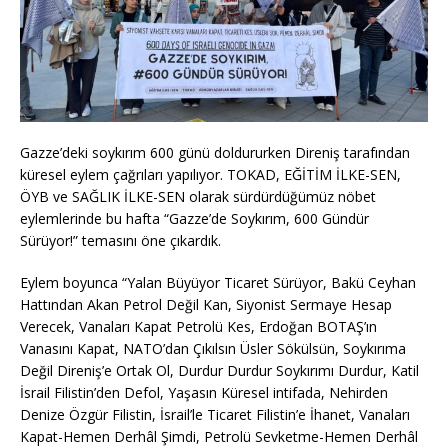
Gazze’deki soykırım 600 günü doldururken Direniş tarafından
küresel eylem çağrıları yapılıyor. TOKAD, EĞİTİM İLKE-SEN,
ÖYB ve SAĞLIK İLKE-SEN olarak sürdürdüğümüz nöbet
eylemlerinde bu hafta “Gazze’de Soykırım, 600 Gündür
Sürüyor!” temasını öne çıkardık.
Eylem boyunca “Yalan Büyüyor Ticaret Sürüyor, Bakü Ceyhan
Hattından Akan Petrol Değil Kan, Siyonist Sermaye Hesap
Verecek, Vanaları Kapat Petrolü Kes, Erdoğan BOTAŞ’ın
Vanasını Kapat, NATO’dan Çıkılsın Üsler Sökülsün, Soykırıma
Değil Direniş’e Ortak Ol, Durdur Durdur Soykırımı Durdur, Katil
İsrail Filistin’den Defol, Yaşasın Küresel intifada, Nehirden
Denize Özgür Filistin, İsrail’le Ticaret Filistin’e İhanet, Vanaları
Kapat-Hemen Derhâl Şimdi, Petrolü Sevketme-Hemen Derhâl