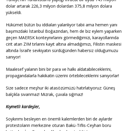
dolar artarak 226,3 milyon dolardan 375,8 milyon dolara
yükseldi.
Hükümet bütün bu iddiaları yalanlıyor tabii ama hemen yanı
başımızdaki İstanbul Boğazından, hem de biz eylem yaparken
geçen MAERSK konteynırlarını görmediğimizi, karayollarında
cirit atan ZIM tırlarını kayıt altına almadığımızı, Filistin maskesi
altında İsrail’e sevkiyatın sürdüğünden habersiz olduğumuzu
sanıyor!
Maalesef yalanın bini bir para ve halkı aldatabileceklerini,
propagandalarla hakikatin üzerini örtebileceklerini sanıyorlar!
Size sadece meşhur iki atasözümüzü hatırlatıyoruz: Güneş
balçıkla sıvanmaz! Mızrak, çuvala sığmaz!
Kıymetli kardeşler,
Soykırımı besleyen en önemli kalemlerden biri de aylardır
protestoların merkezine oturan Bakü-Tiflis-Ceyhan boru