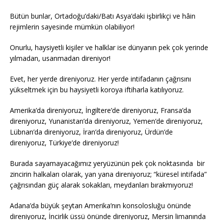
Bütün bunlar, Ortadoğu’daki/Batı Asya’daki işbirlikçi ve hâin
rejimlerin sayesinde mümkün olabiliyor!
Onurlu, haysiyetli kişiler ve halklar ise dünyanın pek çok yerinde
yılmadan, usanmadan direniyor!
Evet, her yerde direniyoruz. Her yerde intifadanın çağrısını
yükseltmek için bu haysiyetli koroya iftiharla katılıyoruz.
Amerika’da direniyoruz, İngiltere’de direniyoruz, Fransa’da
direniyoruz, Yunanistan’da direniyoruz, Yemen’de direniyoruz,
Lübnan’da direniyoruz, İran’da direniyoruz, Ürdün’de
direniyoruz, Türkiye’de direniyoruz!
Burada sayamayacağımız yeryüzünün pek çok noktasında bir
zincirin halkaları olarak, yan yana direniyoruz; “küresel intifada”
çağrısından güç alarak sokakları, meydanları bırakmıyoruz!
Adana’da büyük şeytan Amerika’nın konsolosluğu önünde
direniyoruz, İncirlik üssü önünde direniyoruz, Mersin limanında