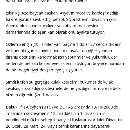
hattından İsrail’e sevk edilen kanlı petroldür!
İşbirlikçi Azerbaycan başkanı Aliyev’in “dost ve kardeş” dediği
İsrail’e gururla sevk ettiği petrol, Siyonistlerin ihtiyacının çok
önemli bir kısmını karşılıyor ve katliam makinesinin
damarlarında dolaşan kan olarak onu ayakta tutuyor.
Özlem Zengin gibi isimler varil başına 1 dolar 27 cent aldıklarını
ve bununla gurur duyduklarını açıklasalar da diğer yandan
direniş dostlarını kandırmak için yaptırımlar ve yükümlülükler
nedeniyle petrolü kesemeyeceklerini söylüyor, böylece buradan
da bir mağduriyet devşirmeye çalışıyorlar.
Şimdi lütfen şu gerçeğe kulak kesilelim, hükümet de kulak
kesilsin, imzaladığı sözleşmelerde ne yazdığını bilmiyorsa belki
bizden öğrenir! Şimdi bakınız:
Bakü-Tiflis-Ceyhan (BTC) ve BOTAŞ arasında 19/10/2000’de
imzalanan sözleşmenin 12. maddesinin 1. fıkrasının 7.
bendindeki mücbir sebep itibariyle Uluslararası Adalet Divanı’nın
26 Ocak, 28 Mart, 24 Mayıs tarihli kararlarına dayanarak