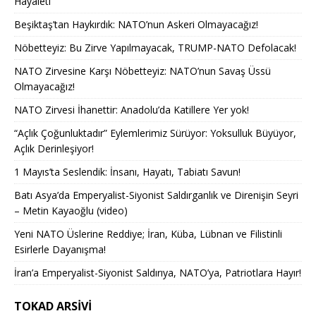
Hayaleti
Beşiktaş’tan Haykırdık: NATO’nun Askeri Olmayacağız!
Nöbetteyiz: Bu Zirve Yapılmayacak, TRUMP-NATO Defolacak!
NATO Zirvesine Karşı Nöbetteyiz: NATO’nun Savaş Üssü
Olmayacağız!
NATO Zirvesi İhanettir: Anadolu’da Katillere Yer yok!
“Açlık Çoğunluktadır” Eylemlerimiz Sürüyor: Yoksulluk Büyüyor,
Açlık Derinleşiyor!
1 Mayıs’ta Seslendik: İnsanı, Hayatı, Tabiatı Savun!
Batı Asya’da Emperyalist-Siyonist Saldırganlık ve Direnişin Seyri
– Metin Kayaoğlu (video)
Yeni NATO Üslerine Reddiye; İran, Küba, Lübnan ve Filistinli
Esirlerle Dayanışma!
İran’a Emperyalist-Siyonist Saldırıya, NATO’ya, Patriotlara Hayır!
TOKAD ARSIVI