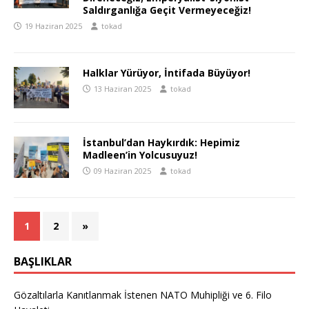
Saldırganlığa Geçit Vermeyeceğiz!
19 Haziran 2025
tokad
Halklar Yürüyor, İntifada Büyüyor!
13 Haziran 2025
tokad
İstanbul’dan Haykırdık: Hepimiz
Madleen’in Yolcusuyuz!
09 Haziran 2025
tokad
1
2
»
BAŞLIKLAR
Gözaltılarla Kanıtlanmak İstenen NATO Muhipliği ve 6. Filo