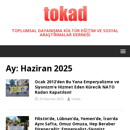
TOPLUMSAL DAYANIŞMA KÜLTÜR EĞITIM VE SOSYAL
ARAŞTIRMALAR DERNEĞI
Ay:
Haziran 2025
Ocak 2012’den Bu Yana Emperyalizme ve
Siyonizm’e Hizmet Eden Kürecik NATO
Radarı Kapatılsın!
26 Haziran 2025
tokad
Filistin’de, Lübnan’da, Yemen’de, İran’da
Aynı Safta, Omuz Omuza, Hep Beraber
Direneceğiz; Emperyalist-Siyonist