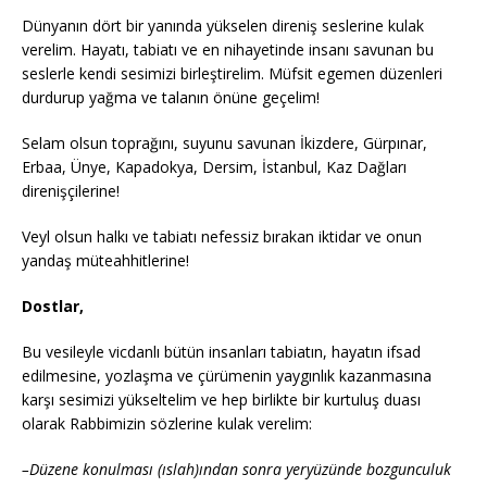
Dünyanın dört bir yanında yükselen direniş seslerine kulak
verelim. Hayatı, tabiatı ve en nihayetinde insanı savunan bu
seslerle kendi sesimizi birleştirelim. Müfsit egemen düzenleri
durdurup yağma ve talanın önüne geçelim!
Selam olsun toprağını, suyunu savunan İkizdere, Gürpınar,
Erbaa, Ünye, Kapadokya, Dersim, İstanbul, Kaz Dağları
direnişçilerine!
Veyl olsun halkı ve tabiatı nefessiz bırakan iktidar ve onun
yandaş müteahhitlerine!
Dostlar,
Bu vesileyle vicdanlı bütün insanları tabiatın, hayatın ifsad
edilmesine, yozlaşma ve çürümenin yaygınlık kazanmasına
karşı sesimizi yükseltelim ve hep birlikte bir kurtuluş duası
olarak Rabbimizin sözlerine kulak verelim:
–
Düzene konulması (ıslah)ından sonra yeryüzünde bozgunculuk