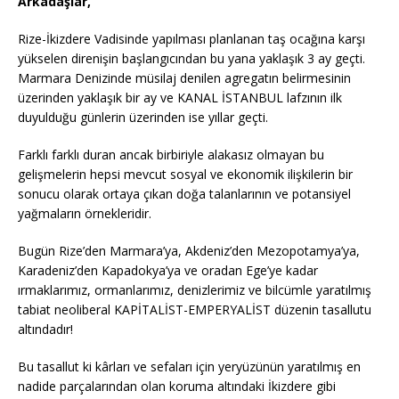
Arkadaşlar,
Rize-İkizdere Vadisinde yapılması planlanan taş ocağına karşı
yükselen direnişin başlangıcından bu yana yaklaşık 3 ay geçti.
Marmara Denizinde müsilaj denilen agregatın belirmesinin
üzerinden yaklaşık bir ay ve KANAL İSTANBUL lafzının ilk
duyulduğu günlerin üzerinden ise yıllar geçti.
Farklı farklı duran ancak birbiriyle alakasız olmayan bu
gelişmelerin hepsi mevcut sosyal ve ekonomik ilişkilerin bir
sonucu olarak ortaya çıkan doğa talanlarının ve potansiyel
yağmaların örnekleridir.
Bugün Rize’den Marmara’ya, Akdeniz’den Mezopotamya’ya,
Karadeniz’den Kapadokya’ya ve oradan Ege’ye kadar
ırmaklarımız, ormanlarımız, denizlerimiz ve bilcümle yaratılmış
tabiat neoliberal KAPİTALİST-EMPERYALİST düzenin tasallutu
altındadır!
Bu tasallut ki kârları ve sefaları için yeryüzünün yaratılmış en
nadide parçalarından olan koruma altındaki İkizdere gibi