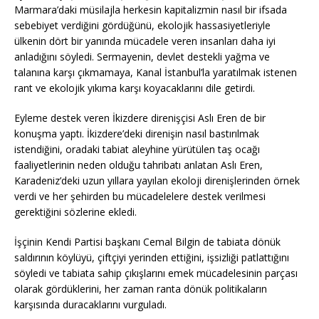
Marmara’daki müsilajla herkesin kapitalizmin nasıl bir ifsada
sebebiyet verdiğini gördüğünü, ekolojik hassasiyetleriyle
ülkenin dört bir yanında mücadele veren insanları daha iyi
anladığını söyledi. Sermayenin, devlet destekli yağma ve
talanına karşı çıkmamaya, Kanal İstanbul’la yaratılmak istenen
rant ve ekolojik yıkıma karşı koyacaklarını dile getirdi.
Eyleme destek veren İkizdere direnişçisi Aslı Eren de bir
konuşma yaptı. İkizdere’deki direnişin nasıl bastırılmak
istendiğini, oradaki tabiat aleyhine yürütülen taş ocağı
faaliyetlerinin neden olduğu tahribatı anlatan Aslı Eren,
Karadeniz’deki uzun yıllara yayılan ekoloji direnişlerinden örnek
verdi ve her şehirden bu mücadelelere destek verilmesi
gerektiğini sözlerine ekledi.
İşçinin Kendi Partisi başkanı Cemal Bilgin de tabiata dönük
saldırının köylüyü, çiftçiyi yerinden ettiğini, işsizliği patlattığını
söyledi ve tabiata sahip çıkışlarını emek mücadelesinin parçası
olarak gördüklerini, her zaman ranta dönük politikaların
karşısında duracaklarını vurguladı.