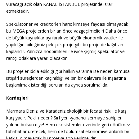
vuracağı açık olan KANAL İSTANBUL projesinde ısrar
etmektedir.
Spekülatörler ve kreditörleri hariç kimseye faydası olmayacak
bu MEGA projelerden bir an önce vazgeçilmelidir! Daha önce
de büyük kaynaklar ayrılarak ve büyük ekonomik vaatler ile
yapıldığını bildiğimiz pek çok proje gibi bu proje de kâğıttan
kaplandır. Yalnızca hodbinlikleri ile iyice şişmiş spekülatör ve
rantçı odaklara yararı olacaktır.
Bu projeler iddia edildiği gibi halkın yararına ise neden kamusal
istişârî süreçlerden kaçınıldığı ve bin bir dalavere ile inşaatına
başlanılmak istendiği soruları da ayrıca sorulmalıdır.
Kardeşler!
Marmara Denizi ve Karadeniz ekolojik bir fecaat riski ile karşı
karşıyadır. Peki, neden? Sırf yerli-yabancı sermaye sahipleri
yolunu bulsun diye! Hem ekosistemler üzerinde geri dönülmez
tahribatlar üretecek, hem de toplumsal ekonomiye anlamlı bir
katkısı olmayacak bu projeye son verilmelidir.