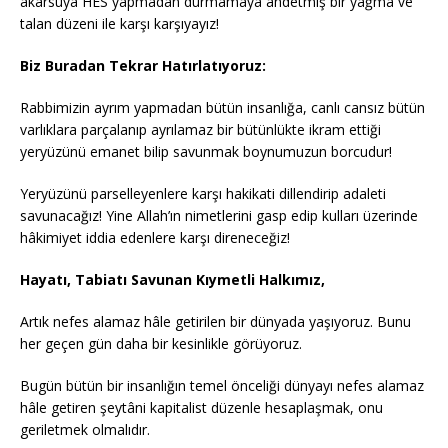
akarsuya HES yapmadan durmamaya ahdetmiş bir yağma ve
talan düzeni ile karşı karşıyayız!
Biz Buradan Tekrar Hatırlatıyoruz:
Rabbimizin ayrım yapmadan bütün insanlığa, canlı cansız bütün
varlıklara parçalanıp ayrılamaz bir bütünlükte ikram ettiği
yeryüzünü emanet bilip savunmak boynumuzun borcudur!
Yeryüzünü parselleyenlere karşı hakikati dillendirip adaleti
savunacağız! Yine Allah’ın nimetlerini gasp edip kulları üzerinde
hâkimiyet iddia edenlere karşı direneceğiz!
Hayatı, Tabiatı Savunan Kıymetli Halkımız,
Artık nefes alamaz hâle getirilen bir dünyada yaşıyoruz. Bunu
her geçen gün daha bir kesinlikle görüyoruz.
Bugün bütün bir insanlığın temel önceliği dünyayı nefes alamaz
hâle getiren şeytâni kapitalist düzenle hesaplaşmak, onu
geriletmek olmalıdır.