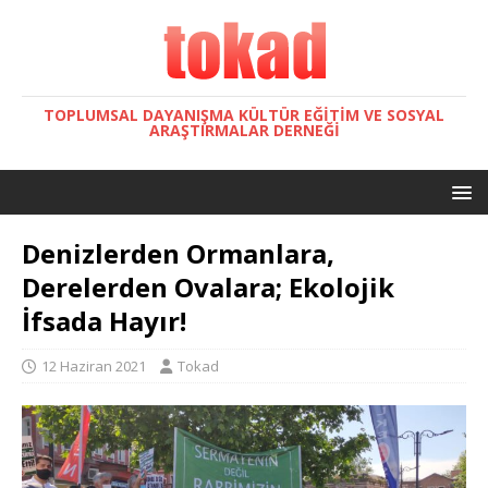
TOPLUMSAL DAYANIŞMA KÜLTÜR EĞITIM VE SOSYAL
ARAŞTIRMALAR DERNEĞI
Denizlerden Ormanlara,
Derelerden Ovalara; Ekolojik
İfsada Hayır!
12 Haziran 2021
Tokad