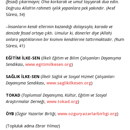
(fesad) çıkarmayın; O’na korkarak ve umut taşıyarak dua edin.
Doğrusu Allah’ın rahmeti iyilik yapanlara pek yakındır.
(
Araf
Sûresi
, 54)
–
İnsanların kendi ellerinin kazandığı dolayısıyla, karada ve
denizde fesad ortaya çıktı. Umulur ki, dönerler diye (Allah)
onlara yaptıklarının bir kısmını kendilerine tattırmaktadır.
(
Rum
Sûresi
, 41)
EĞİTİM İLKE-SEN
(
İlkeli Eğitim ve Bilim Çalışanları Dayanışma
Sendikası
,
www.egitimilkesen.org
)
SAĞLIK İLKE-SEN
(
İlkeli Sağlık ve Sosyal Hizmet Çalışanları
Dayanışma Sendikası
,
www.saglikilkesen.org
)
TOKAD
(
Toplumsal Dayanışma, Kültür, Eğitim ve Sosyal
Araştırmalar Derneği
,
www.tokad.org
)
ÖYB
(
Özgür Yazarlar Birliği,
www.ozguryazarlarbirligi.org
)
(Topluluk adına
Ebrar Yılmaz
)