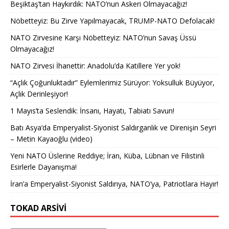
Beşiktaş’tan Haykırdık: NATO’nun Askeri Olmayacağız!
Nöbetteyiz: Bu Zirve Yapılmayacak, TRUMP-NATO Defolacak!
NATO Zirvesine Karşı Nöbetteyiz: NATO’nun Savaş Üssü
Olmayacağız!
NATO Zirvesi İhanettir: Anadolu’da Katillere Yer yok!
“Açlık Çoğunluktadır” Eylemlerimiz Sürüyor: Yoksulluk Büyüyor,
Açlık Derinleşiyor!
1 Mayıs’ta Seslendik: İnsanı, Hayatı, Tabiatı Savun!
Batı Asya’da Emperyalist-Siyonist Saldırganlık ve Direnişin Seyri
– Metin Kayaoğlu (video)
Yeni NATO Üslerine Reddiye; İran, Küba, Lübnan ve Filistinli
Esirlerle Dayanışma!
İran’a Emperyalist-Siyonist Saldırıya, NATO’ya, Patriotlara Hayır!
TOKAD ARSIVI