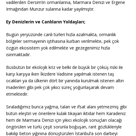
vadilerden Dersim’in ormanlarına, Marmara Denizi ve Ergene
Irmağından Munzur sularına kadar yayılmıştır.
Ey Denizlerin ve Canlıların Yoldaşları;
Bugün yeryüzünde canlı türleri hızla azalmakta, ormanlık
bölgeler sermayenin iştihasına kurban verilmekte, pek çok
özgün ekosistem yok edilmekte ve gezegenimiz hızla
ısınmaktadır.
Büsbütün bir ekolojik kriz ve belki de büyük bir çöküş riski ile
karşı karşıya iken İkizdere Vadisine yapılmak istenen taş
ocakları ya da ülkenin dört bir yanında kurulmak istenen altın
madenleri gibi pek çok yıkıcı süreç yoğunlaşarak devam
etmektedir.
Sıraladığımız bunca yağma, talan ve ifsat alanı yetmezmiş gibi
bütün eleştiri ve önerilere kulak tıkayan iktidar hem Karadeniz
hem de Marmara Denizi için yıkıcı ekolojik sonuçları olacağı
öngörülen ve türlü çeşit sorunla boğuşan, rant gözlükleriyle
bakılıp beton yığınına dönüştürülen İstanbul’a son darbeyi