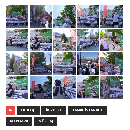
EKOLOJI
İKIZDERE
KANAL İSTANBUL
MARMARA
MÜSILAJ