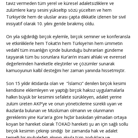
taviz vermeden tüm yerel ve küresel adaletsizliklere ve
zulümlere karşı sesini yükseltip sözü yücelten ve hem
Türkiye’de hem de uluslar arası çapta dikkatle izlenen bir sivil
inisiyatif olarak 10. yılını geride bırakmış oldu.
On yıla sığdırdığı birçok eylemle, birçok seminer ve konferansla
ve etkinliklerle hem Tokat’ın hem Türkiye’nin hem ümmetin
vedahî tüm insanlığın içinde bulunduğu buhranları gündeme
taşıyarak tüm bu sorunlara Kur’an’ın insani ahlaki ve evrensel
değerlerinden hareketle eleştiriler ve çözümler sunarak
kamuoyunun kalbî desteğini her zaman yanında hissetmiştir.
Son 15 yıldır iktidarda olan ve “İslamcı” denilen birçok kesimi
kendisine eklemleyen ve yaptığı birçok haksız uygulamalarla
halkın büyük bir kesimini sefalete sürükleyen, adalet yerine
zulüm üreten AKP’ye ve onun yöneticilerine sürekli uyarı ve
ikazlarda bulunan ve Müslüman olmanın ve olunmanın
gereklerini yine Kur’an’a göre hiçbir baskıdan yılmadan ortaya
koyan bir hareket olarak TOKAD hareketi şu an için sağlı sollu
birçok kesimin çekinip sindiği bir zamanda hak ve adalet
temelli bir muhalefeti alnının akıyla tüm zorluklara ve