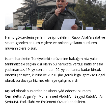
Hamd göktekilerin yerlerin ve içindekilerin Rabbi Allah’a salat ve
selam gönderilen tüm elçilere ve onların yollarını sürdüren
muvahhidlere olsun.
İslami hareketin Türkiye’deki serüvenine baktığımızda yakın
tarihimizdeki seçkin kişiliklerin bu harekete verdiği katkılar asla
yadsınamaz. 19. yy sonlarından 20. yy sonlarına kadar birçok
önemli şahsiyet, kurum ve kuruluşlar gerek legal gerekse illegal
olarak bu davaya hizmet etmeye çalışmışlardır.
Kişisel olarak bunlardan bazılarını yâd edecek olursam,
Cemalettin Afgani’yi, Muhammed Abduh’u, Seyyid Kutub’u, Ali
Şeriati’yi, Fadlallah’ı ve Ercüment Özkan’ı anabilirim.