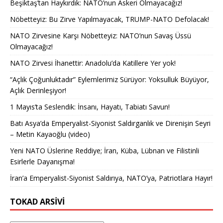
Beşiktaş’tan Haykırdık: NATO’nun Askeri Olmayacağız!
Nöbetteyiz: Bu Zirve Yapılmayacak, TRUMP-NATO Defolacak!
NATO Zirvesine Karşı Nöbetteyiz: NATO’nun Savaş Üssü
Olmayacağız!
NATO Zirvesi İhanettir: Anadolu’da Katillere Yer yok!
“Açlık Çoğunluktadır” Eylemlerimiz Sürüyor: Yoksulluk Büyüyor,
Açlık Derinleşiyor!
1 Mayıs’ta Seslendik: İnsanı, Hayatı, Tabiatı Savun!
Batı Asya’da Emperyalist-Siyonist Saldırganlık ve Direnişin Seyri
– Metin Kayaoğlu (video)
Yeni NATO Üslerine Reddiye; İran, Küba, Lübnan ve Filistinli
Esirlerle Dayanışma!
İran’a Emperyalist-Siyonist Saldırıya, NATO’ya, Patriotlara Hayır!
TOKAD ARSIVI