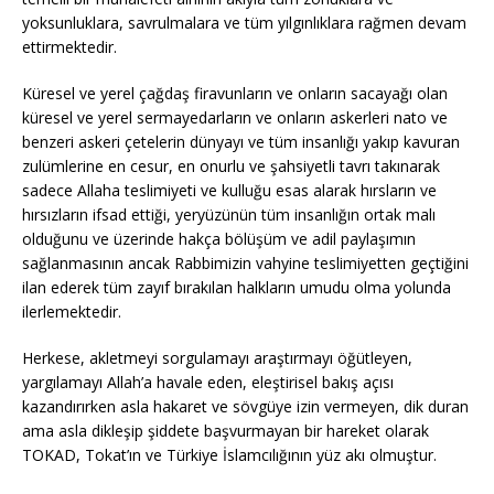
yoksunluklara, savrulmalara ve tüm yılgınlıklara rağmen devam
ettirmektedir.
Küresel ve yerel çağdaş firavunların ve onların sacayağı olan
küresel ve yerel sermayedarların ve onların askerleri nato ve
benzeri askeri çetelerin dünyayı ve tüm insanlığı yakıp kavuran
zulümlerine en cesur, en onurlu ve şahsiyetli tavrı takınarak
sadece Allaha teslimiyeti ve kulluğu esas alarak hırsların ve
hırsızların ifsad ettiği, yeryüzünün tüm insanlığın ortak malı
olduğunu ve üzerinde hakça bölüşüm ve adil paylaşımın
sağlanmasının ancak Rabbimizin vahyine teslimiyetten geçtiğini
ilan ederek tüm zayıf bırakılan halkların umudu olma yolunda
ilerlemektedir.
Herkese, akletmeyi sorgulamayı araştırmayı öğütleyen,
yargılamayı Allah’a havale eden, eleştirisel bakış açısı
kazandırırken asla hakaret ve sövgüye izin vermeyen, dik duran
ama asla dikleşip şiddete başvurmayan bir hareket olarak
TOKAD, Tokat’ın ve Türkiye İslamcılığının yüz akı olmuştur.