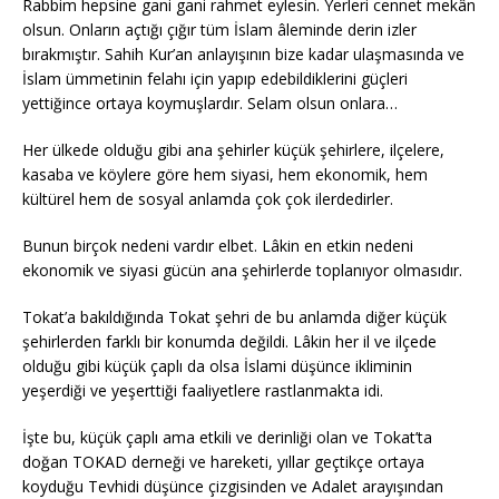
Rabbim hepsine gani gani rahmet eylesin. Yerleri cennet mekân
olsun. Onların açtığı çığır tüm İslam âleminde derin izler
bırakmıştır. Sahih Kur’an anlayışının bize kadar ulaşmasında ve
İslam ümmetinin felahı için yapıp edebildiklerini güçleri
yettiğince ortaya koymuşlardır. Selam olsun onlara…
Her ülkede olduğu gibi ana şehirler küçük şehirlere, ilçelere,
kasaba ve köylere göre hem siyasi, hem ekonomik, hem
kültürel hem de sosyal anlamda çok çok ilerdedirler.
Bunun birçok nedeni vardır elbet. Lâkin en etkin nedeni
ekonomik ve siyasi gücün ana şehirlerde toplanıyor olmasıdır.
Tokat’a bakıldığında Tokat şehri de bu anlamda diğer küçük
şehirlerden farklı bir konumda değildi. Lâkin her il ve ilçede
olduğu gibi küçük çaplı da olsa İslami düşünce ikliminin
yeşerdiği ve yeşerttiği faaliyetlere rastlanmakta idi.
İşte bu, küçük çaplı ama etkili ve derinliği olan ve Tokat’ta
doğan TOKAD derneği ve hareketi, yıllar geçtikçe ortaya
koyduğu Tevhidi düşünce çizgisinden ve Adalet arayışından