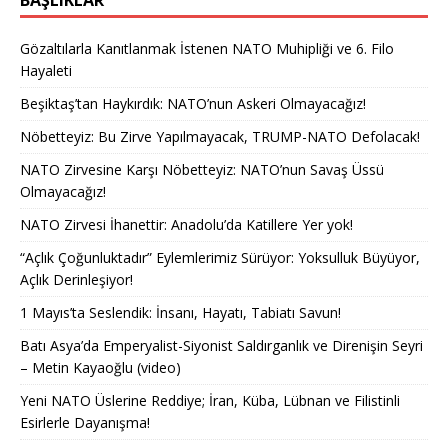
BAŞLIKLAR
Gözaltılarla Kanıtlanmak İstenen NATO Muhipliği ve 6. Filo
Hayaleti
Beşiktaş’tan Haykırdık: NATO’nun Askeri Olmayacağız!
Nöbetteyiz: Bu Zirve Yapılmayacak, TRUMP-NATO Defolacak!
NATO Zirvesine Karşı Nöbetteyiz: NATO’nun Savaş Üssü
Olmayacağız!
NATO Zirvesi İhanettir: Anadolu’da Katillere Yer yok!
“Açlık Çoğunluktadır” Eylemlerimiz Sürüyor: Yoksulluk Büyüyor,
Açlık Derinleşiyor!
1 Mayıs’ta Seslendik: İnsanı, Hayatı, Tabiatı Savun!
Batı Asya’da Emperyalist-Siyonist Saldırganlık ve Direnişin Seyri
– Metin Kayaoğlu (video)
Yeni NATO Üslerine Reddiye; İran, Küba, Lübnan ve Filistinli
Esirlerle Dayanışma!