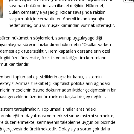
savunan hükümetin tavrı ilkesel değildir. Hükümet,
Gülen cemaatiyle yaşadığı iktidar savaşında rakibini
sıkıştırmak için cemaatin en önemli insan kaynağını
hedef almış, onu yumuşak karnından vurmak istemiştir.
ri süren hükümetin söylemleri, savunup uygulayageldiği
n piyasalaşma sürecini hızlandıran hükümetin “Okullar varken
demesi açık tutarsızlıktır. Hem kapatılan dersanelerin özel
gibi özel üniversite, özel ilk ve ortaöğretim kurumlarını
ut kanıtlarıdır.
beri toplumsal eşitsizliklerin açık bir kanıtı, sistemin
kteyiz. Acımasız rekabetçi kapitalist politikaların ağındaki
enlerin meselenin özüne dokunmadan iktidar çekişmesinin bir
ı gerçeklerin üzerini örtmekten başka bir şey değildir.
sistem tartışılmalıdır. Toplumsal sınıflar arasındaki
orunlu eğitim dayatması ve merkezi sınav faşizmi sürmekte,
göre düzenlenmekte, sermayenin taleplerine uygun bir biçimde
ı çerçevesinde üretilmektedir. Dolayısıyla sorun çok daha