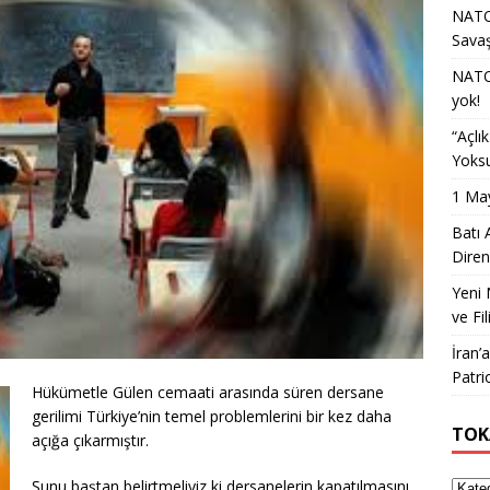
NATO 
Sava
NATO 
yok!
“Açlı
Yoksu
1 May
Batı 
Diren
Yeni 
ve Fil
İran’
Patri
Hükümetle Gülen cemaati arasında süren dersane
gerilimi Türkiye’nin temel problemlerini bir kez daha
TOK
açığa çıkarmıştır.
Şunu baştan belirtmeliyiz ki dersanelerin kapatılmasını