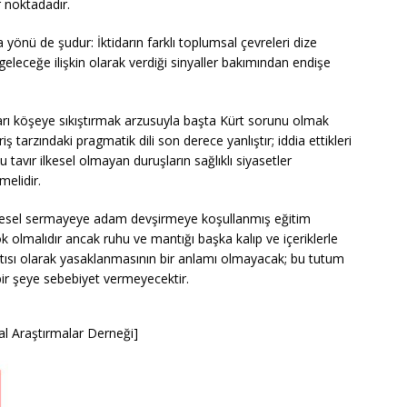
r noktadadır.
 yönü de şudur: İktidarın farklı toplumsal çevreleri dize
eleceğe ilişkin olarak verdiği sinyaller bakımından endişe
rı köşeye sıkıştırmak arzusuyla başta Kürt sorunu olmak
 tarzındaki pragmatik dili son derece yanlıştır; iddia ettikleri
 tavır ilkesel olmayan duruşların sağlıklı siyasetler
melidir.
resel sermayeye adam devşirmeye koşullanmış eğitim
ok olmalıdır ancak ruhu ve mantığı başka kalıp ve içeriklerle
ntısı olarak yasaklanmasının bir anlamı olmayacak; bu tutum
ir şeye sebebiyet vermeyecektir.
l Araştırmalar Derneği]