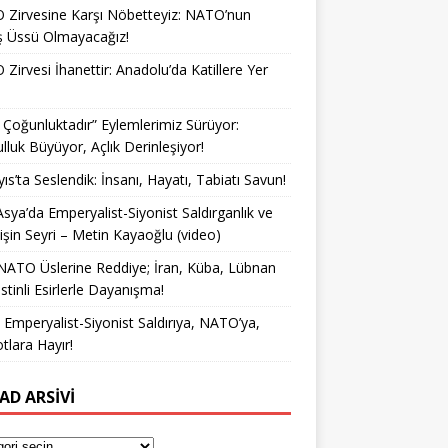
Zirvesine Karşı Nöbetteyiz: NATO’nun
ş Üssü Olmayacağız!
Zirvesi İhanettir: Anadolu’da Katillere Yer
k Çoğunluktadır” Eylemlerimiz Sürüyor:
lluk Büyüyor, Açlık Derinleşiyor!
ıs’ta Seslendik: İnsanı, Hayatı, Tabiatı Savun!
Asya’da Emperyalist-Siyonist Saldırganlık ve
işin Seyri – Metin Kayaoğlu (video)
NATO Üslerine Reddiye; İran, Küba, Lübnan
istinli Esirlerle Dayanışma!
a Emperyalist-Siyonist Saldırıya, NATO’ya,
otlara Hayır!
AD ARSIVI