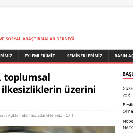
VE SOSYAL ARAŞTIRMALAR DERNEĞI
ERIMIZ
EYLEMLERIMIZ
SEMINERLERIMIZ
BASIN A
, toplumsal
BAŞ
 ilkesizliklerin üzerini
Gözal
ve 6.
Beşik
Olma
asın Açıklamalarımız
,
Etkinliklerimiz
1
Nöbet
NATO