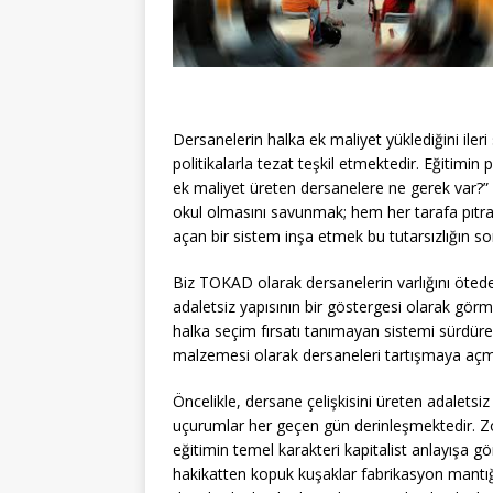
Dersanelerin halka ek maliyet yüklediğini ile
politikalarla tezat teşkil etmektedir. Eğitimi
ek maliyet üreten dersanelere ne gerek var?” 
okul olmasını savunmak; hem her tarafa pıtrak 
açan bir sistem inşa etmek bu tutarsızlığın som
Biz TOKAD olarak dersanelerin varlığını öteden 
adaletsiz yapısının bir göstergesi olarak görme
halka seçim fırsatı tanımayan sistemi sürdür
malzemesi olarak dersaneleri tartışmaya açmas
Öncelikle, dersane çelişkisini üreten adaletsiz 
uçurumlar her geçen gün derinleşmektedir. Z
eğitimin temel karakteri kapitalist anlayışa 
hakikatten kopuk kuşaklar fabrikasyon mantığ