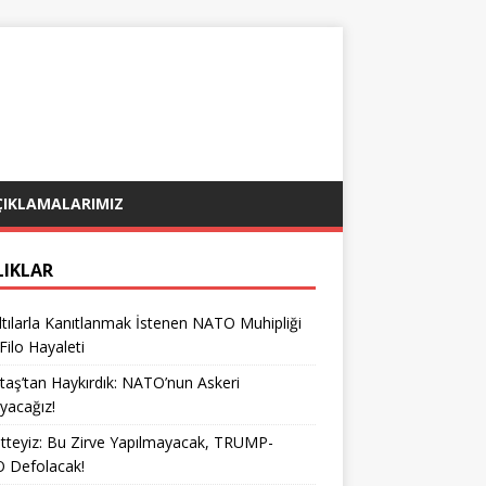
ÇIKLAMALARIMIZ
LIKLAR
tılarla Kanıtlanmak İstenen NATO Muhipliği
 Filo Hayaleti
taş’tan Haykırdık: NATO’nun Askeri
yacağız!
teyiz: Bu Zirve Yapılmayacak, TRUMP-
 Defolacak!