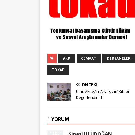
AKP
CEMAAT
DERSANELER
TOKAD
ÖNCEKI
Ümit Aktaş’ın ‘Anarşizm’ Kitabı
Değerlendirildi
1 YORUM
Şinasi ULUDOĞAN