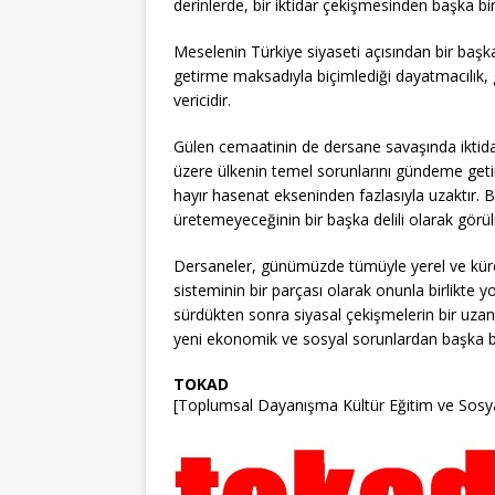
derinlerde, bir iktidar çekişmesinden başka bi
Meselenin Türkiye siyaseti açısından bir başka
getirme maksadıyla biçimlediği dayatmacılık, g
vericidir.
Gülen cemaatinin de dersane savaşında iktida
üzere ülkenin temel sorunlarını gündeme getiriş
hayır hasenat ekseninden fazlasıyla uzaktır. Bu
üretemeyeceğinin bir başka delili olarak görül
Dersaneler, günümüzde tümüyle yerel ve kü
sisteminin bir parçası olarak onunla birlikte y
sürdükten sonra siyasal çekişmelerin bir uza
yeni ekonomik ve sosyal sorunlardan başka b
TOKAD
[Toplumsal Dayanışma Kültür Eğitim ve Sosya