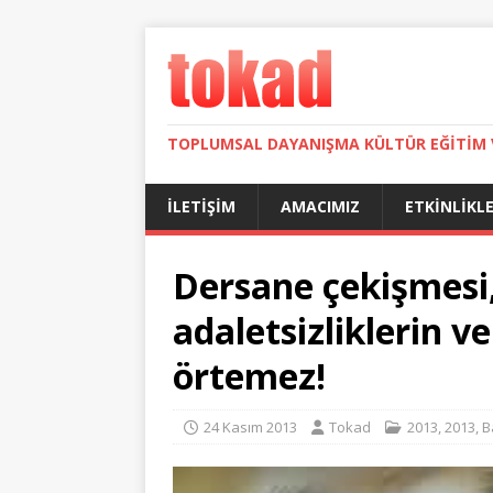
TOPLUMSAL DAYANIŞMA KÜLTÜR EĞITIM 
İLETIŞIM
AMACIMIZ
ETKINLIKL
Dersane çekişmesi
adaletsizliklerin ve
örtemez!
24 Kasım 2013
Tokad
2013
,
2013
,
B