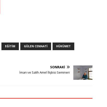
EĞITIM
GÜLEN CEMAATI
HÜKÜMET
SONRAKI
İman ve Salih Amel İlişkisi Semineri