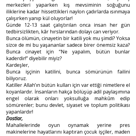
merkezleri yaparken kış mevsiminin soğuğunu
iliklerine kadar hissettikleri naylon çadırlarda ısınmaya
çalışırken yanıp kül oluyorlar!
Günde 12-13 saat çalıştırılan onca insan her gün
tedbirsizlikten, kâr hırslarından dolayı can veriyor.
Bunca ölümün, cinayetin bir katili yok mu şimdi? Yoksa
sizce de mi bu yaşananlar sadece birer önemsiz kaza?
Bunca cinayet için “Ne yapalım, bütün bunlar
kaderdir!” diyebilir miyiz?
Kardeşler,
Bunca işçinin katilini, bunca sömürünün failini
biliyoruz.
Katiller Allah’ın bütün kulları için var ettiği nimetlere el
koyanlardır. İnsanların hakça bölüşüp adil paylaşımına
engel olarak onları yoksulluğa mahkûm edip
sömürenler; bunu devlet, siyaset ve toplum politikası
yapanlardır!
Dostlar,
Mahallelerinde oyun oynamak yerine pres
makinelerine hayatlarını kaptıran çocuk işçiler, maden