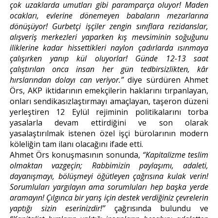
çok uzaklarda umutları gibi paramparça oluyor! Maden
ocakları, evlerine dönemeyen babaların mezarlarına
dönüşüyor! Gurbetçi işçiler zengin sınıflara rezidanslar,
alışveriş merkezleri yaparken kış mevsiminin soğuğunu
iliklerine kadar hissettikleri naylon çadırlarda ısınmaya
çalışırken yanıp kül oluyorlar! Günde 12-13 saat
çalıştırılan onca insan her gün tedbirsizlikten, kâr
hırslarından dolayı can veriyor.”
diye sürdüren Ahmet
Örs, AKP iktidarının emekçilerin haklarını tırpanlayan,
onları sendikasızlaştırmayı amaçlayan, taşeron düzeni
yerleştiren 12 Eylül rejiminin politikalarını torba
yasalarla devam ettirdiğini ve son olarak
yasalaştırılmak istenen özel işçi bürolarının modern
köleliğin tam ilanı olacağını ifade etti.
Ahmet Örs konuşmasının sonunda,
“Kapitalizme teslim
olmaktan vazgeçin; Rabbimizin paylaşımı, adaleti,
dayanışmayı, bölüşmeyi öğütleyen çağrısına kulak verin!
Sorumluları yargılayın ama sorumluları hep başka yerde
aramayın! Çılgınca bir yarış için destek verdiğiniz çevrelerin
yaptığı sizin eserinizdir!”
çağrısında bulundu ve