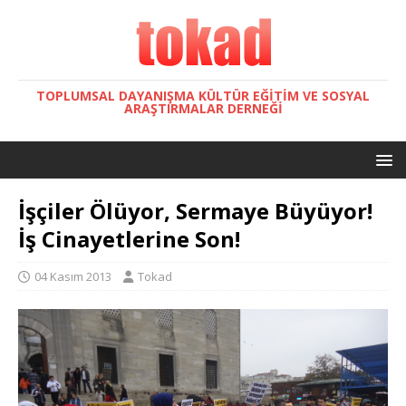
TOPLUMSAL DAYANIŞMA KÜLTÜR EĞITIM VE SOSYAL
ARAŞTIRMALAR DERNEĞI
İşçiler Ölüyor, Sermaye Büyüyor!
İş Cinayetlerine Son!
04 Kasım 2013
Tokad