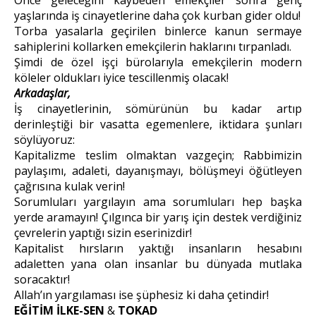
Önce geleceğini kaybeden emekçiler sonra genç
yaşlarında iş cinayetlerine daha çok kurban gider oldu!
Torba yasalarla geçirilen binlerce kanun sermaye
sahiplerini kollarken emekçilerin haklarını tırpanladı.
Şimdi de özel işçi bürolarıyla emekçilerin modern
köleler oldukları iyice tescillenmiş olacak!
Arkadaşlar,
İş cinayetlerinin, sömürünün bu kadar artıp
derinleştiği bir vasatta egemenlere, iktidara şunları
söylüyoruz:
Kapitalizme teslim olmaktan vazgeçin; Rabbimizin
paylaşımı, adaleti, dayanışmayı, bölüşmeyi öğütleyen
çağrısına kulak verin!
Sorumluları yargılayın ama sorumluları hep başka
yerde aramayın! Çılgınca bir yarış için destek verdiğiniz
çevrelerin yaptığı sizin eserinizdir!
Kapitalist hırsların yaktığı insanların hesabını
adaletten yana olan insanlar bu dünyada mutlaka
soracaktır!
Allah’ın yargılaması ise şüphesiz ki daha çetindir!
EĞİTİM İLKE-SEN
&
TOKAD