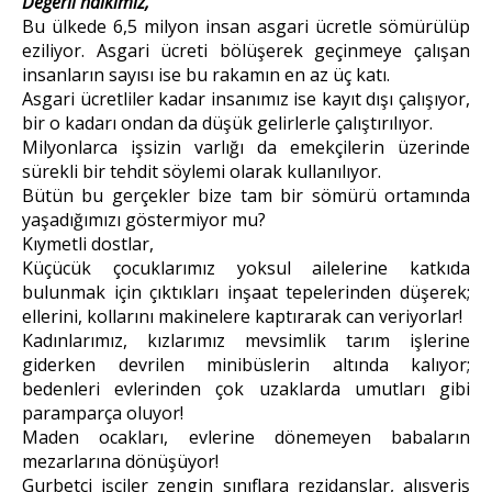
Değerli halkımız,
Bu ülkede 6,5 milyon insan asgari ücretle sömürülüp
eziliyor. Asgari ücreti bölüşerek geçinmeye çalışan
insanların sayısı ise bu rakamın en az üç katı.
Asgari ücretliler kadar insanımız ise kayıt dışı çalışıyor,
bir o kadarı ondan da düşük gelirlerle çalıştırılıyor.
Milyonlarca işsizin varlığı da emekçilerin üzerinde
sürekli bir tehdit söylemi olarak kullanılıyor.
Bütün bu gerçekler bize tam bir sömürü ortamında
yaşadığımızı göstermiyor mu?
Kıymetli dostlar,
Küçücük çocuklarımız yoksul ailelerine katkıda
bulunmak için çıktıkları inşaat tepelerinden düşerek;
ellerini, kollarını makinelere kaptırarak can veriyorlar!
Kadınlarımız, kızlarımız mevsimlik tarım işlerine
giderken devrilen minibüslerin altında kalıyor;
bedenleri evlerinden çok uzaklarda umutları gibi
paramparça oluyor!
Maden ocakları, evlerine dönemeyen babaların
mezarlarına dönüşüyor!
Gurbetçi işçiler zengin sınıflara rezidanslar, alışveriş