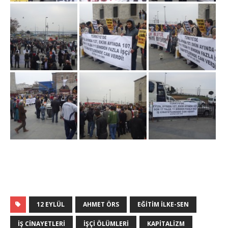
12 EYLÜL
AHMET ÖRS
EĞITIM ILKE-SEN
IŞ CINAYETLERI
IŞÇI ÖLÜMLERI
KAPITALIZM