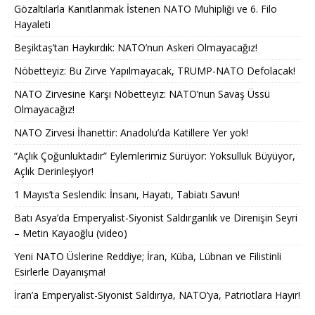
Gözaltılarla Kanıtlanmak İstenen NATO Muhipliği ve 6. Filo
Hayaleti
Beşiktaş’tan Haykırdık: NATO’nun Askeri Olmayacağız!
Nöbetteyiz: Bu Zirve Yapılmayacak, TRUMP-NATO Defolacak!
NATO Zirvesine Karşı Nöbetteyiz: NATO’nun Savaş Üssü
Olmayacağız!
NATO Zirvesi İhanettir: Anadolu’da Katillere Yer yok!
“Açlık Çoğunluktadır” Eylemlerimiz Sürüyor: Yoksulluk Büyüyor,
Açlık Derinleşiyor!
1 Mayıs’ta Seslendik: İnsanı, Hayatı, Tabiatı Savun!
Batı Asya’da Emperyalist-Siyonist Saldırganlık ve Direnişin Seyri
– Metin Kayaoğlu (video)
Yeni NATO Üslerine Reddiye; İran, Küba, Lübnan ve Filistinli
Esirlerle Dayanışma!
İran’a Emperyalist-Siyonist Saldırıya, NATO’ya, Patriotlara Hayır!