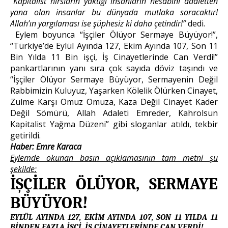
“Kapitalist hırsların yaktığı insanların hesabını adaletten
yana olan insanlar bu dünyada mutlaka soracaktır!
Allah’ın yargılaması ise şüphesiz ki daha çetindir!”
dedi.
Eylem boyunca “İşçiler Ölüyor Sermaye Büyüyor!”,
“Türkiye’de Eylül Ayında 127, Ekim Ayında 107, Son 11
Bin Yılda 11 Bin işçi, İş Cinayetlerinde Can Verdi!”
pankartlarının yanı sıra çok sayıda döviz taşındı ve
“İşçiler Ölüyor Sermaye Büyüyor, Sermayenin Değil
Rabbimizin Kuluyuz, Yaşarken Kölelik Ölürken Cinayet,
Zulme Karşı Omuz Omuza, Kaza Değil Cinayet Kader
Değil Sömürü, Allah Adaleti Emreder, Kahrolsun
Kapitalist Yağma Düzeni” gibi sloganlar atıldı, tekbir
getirildi.
Haber: Emre Karaca
Eylemde okunan basın açıklamasının tam metni şu
şekilde:
İŞÇİLER ÖLÜYOR, SERMAYE
BÜYÜYOR!
EYLÜL AYINDA 127, EKİM AYINDA 107, SON 11 YILDA 11
BİNDEN FAZLA İŞÇİ, İŞ CİNAYETLERİNDE CAN VERDİ!