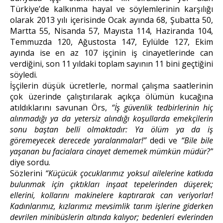
Türkiye’de kalkınma hayal ve söylemlerinin karşılığı
olarak 2013 yılı içerisinde Ocak ayında 68, Şubatta 50,
Martta 55, Nisanda 57, Mayısta 114, Haziranda 104,
Temmuzda 120, Ağustosta 147, Eylülde 127, Ekim
ayında ise en az 107 işçinin iş cinayetlerinde can
verdiğini, son 11 yıldaki toplam sayının 11 bini geçtiğini
söyledi.
İşçilerin düşük ücretlerle, normal çalışma saatlerinin
çok üzerinde çalıştırılarak açıkça ölümün kucağına
atıldıklarını savunan Örs,
“İş güvenlik tedbirlerinin hiç
alınmadığı ya da yetersiz alındığı koşullarda emekçilerin
sonu baştan belli olmaktadır: Ya ölüm ya da iş
göremeyecek derecede yaralanmalar!”
dedi ve
“Bile bile
yaşanan bu facialara cinayet dememek mümkün müdür?”
diye sordu.
Sözlerini
“Küçücük çocuklarımız yoksul ailelerine katkıda
bulunmak için çıktıkları inşaat tepelerinden düşerek;
ellerini, kollarını makinelere kaptırarak can veriyorlar!
Kadınlarımız, kızlarımız mevsimlik tarım işlerine giderken
devrilen minibüslerin altında kalıyor; bedenleri evlerinden