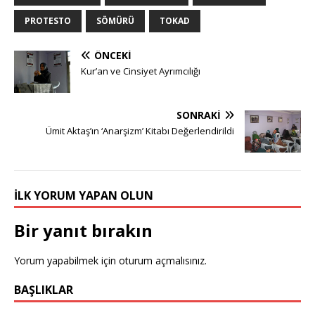
PROTESTO
SÖMÜRÜ
TOKAD
ÖNCEKI
Kur’an ve Cinsiyet Ayrımcılığı
SONRAKI
Ümit Aktaş’ın ‘Anarşizm’ Kitabı Değerlendirildi
İLK YORUM YAPAN OLUN
Bir yanıt bırakın
Yorum yapabilmek için
oturum açmalısınız
.
BAŞLIKLAR