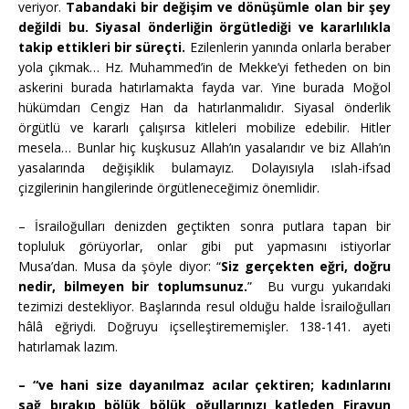
veriyor.
Tabandaki bir değişim ve dönüşümle olan bir şey
değildi bu.
Siyasal önderliğin örgütlediği ve kararlılıkla
takip ettikleri bir süreçti.
Ezilenlerin yanında onlarla beraber
yola çıkmak… Hz. Muhammed’in de Mekke’yi fetheden on bin
askerini burada hatırlamakta fayda var. Yine burada Moğol
hükümdarı Cengiz Han da hatırlanmalıdır. Siyasal önderlik
örgütlü ve kararlı çalışırsa kitleleri mobilize edebilir. Hitler
mesela… Bunlar hiç kuşkusuz Allah’ın yasalarıdır ve biz Allah’ın
yasalarında değişiklik bulamayız. Dolayısıyla ıslah-ifsad
çizgilerinin hangilerinde örgütleneceğimiz önemlidir.
– İsrailoğulları denizden geçtikten sonra putlara tapan bir
topluluk görüyorlar, onlar gibi put yapmasını istiyorlar
Musa’dan. Musa da şöyle diyor: “
Siz gerçekten eğri, doğru
nedir, bilmeyen bir toplumsunuz.
” Bu vurgu yukarıdaki
tezimizi destekliyor. Başlarında resul olduğu halde İsrailoğulları
hâlâ eğriydi. Doğruyu içselleştirememişler. 138-141. ayeti
hatırlamak lazım.
– “ve hani size dayanılmaz acılar çektiren; kadınlarını
sağ bırakıp bölük bölük oğullarınızı katleden Firavun