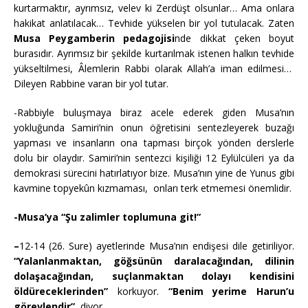
kurtarmaktır, ayrımsız, velev ki Zerdüşt olsunlar… Ama onlara
hakikat anlatılacak… Tevhide yükselen bir yol tutulacak. Zaten
Musa Peygamberin pedagojisi
nde dikkat çeken boyut
burasıdır. Ayrımsız bir şekilde kurtarılmak istenen halkın tevhide
yükseltilmesi, Âlemlerin Rabbi olarak Allah’a iman edilmesi…
Dileyen Rabbine varan bir yol tutar.
-Rabbiyle buluşmaya biraz acele ederek giden Musa’nın
yokluğunda Samiri’nin onun öğretisini sentezleyerek buzağı
yapması ve insanların ona tapması birçok yönden derslerle
dolu bir olaydır. Samiri’nin sentezci kişiliği 12 Eylülcüleri ya da
demokrasi sürecini hatırlatıyor bize. Musa’nın yine de Yunus gibi
kavmine topyekûn kızmaması, onları terk etmemesi önemlidir.
-Musa’ya “Şu zalimler toplumuna git!”
–
12-14 (26. Sure) ayetlerinde Musa’nın endişesi dile getiriliyor.
“Yalanlanmaktan, göğsünün daralacağından, dilinin
dolaşacağından, suçlanmaktan dolayı kendisini
öldüreceklerinden”
korkuyor.
“Benim yerime Harun’u
görevlendir”,
diyor.