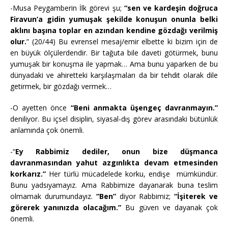
-Musa Peygamberin İlk görevi şu;
“sen ve kardeşin doğruca
Firavun’a gidin yumuşak şekilde konuşun onunla belki
aklını başına toplar en azından kendine gözdağı verilmiş
olur.
” (20/44) Bu evrensel mesaj/emir elbette ki bizim için de
en büyük ölçülerdendir. Bir tağuta bile daveti götürmek, bunu
yumuşak bir konuşma ile yapmak… Ama bunu yaparken de bu
dünyadaki ve ahiretteki karşılaşmaları da bir tehdit olarak dile
getirmek, bir gözdağı vermek…
-O ayetten önce
“Beni anmakta üşengeç davranmayın.”
deniliyor. Bu içsel disiplin, siyasal-dış görev arasındaki bütünlük
anlamında çok önemli.
-“
Ey Rabbimiz dediler, onun bize düşmanca
davranmasından yahut azgınlıkta devam etmesinden
korkarız.”
Her türlü mücadelede korku, endişe mümkündür.
Bunu yadsıyamayız. Ama Rabbimize dayanarak buna teslim
olmamak durumundayız.
“Ben”
diyor Rabbimiz;
“İşiterek ve
görerek yanınızda olacağım.”
Bu güven ve dayanak çok
önemli.