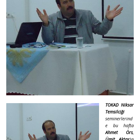
TOKAD Niksar
Temsilciği
seminerlerind
e bu hafta
Ahmet Örs
,
Ümit Aktaş
’ın