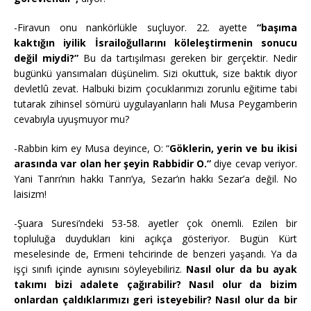
-Firavun onu nankörlükle suçluyor. 22. ayette
“başıma
kaktığın iyilik İsrailoğullarını köleleştirmenin sonucu
değil miydi?”
Bu da tartışılması gereken bir gerçektir. Nedir
bugünkü yansımaları düşünelim. Sizi okuttuk, size baktık diyor
devletlû zevat. Halbuki bizim çocuklarımızı zorunlu eğitime tabi
tutarak zihinsel sömürü uygulayanların hali Musa Peygamberin
cevabıyla uyuşmuyor mu?
-Rabbin kim ey Musa deyince, O: “
Göklerin, yerin ve bu ikisi
arasında var olan her şeyin Rabbidir O.”
diye cevap veriyor.
Yani Tanrı’nın hakkı Tanrı’ya, Sezar’ın hakkı Sezar’a değil. No
laisizm!
-Şuara Suresi’ndeki 53-58. ayetler çok önemli. Ezilen bir
topluluğa duydukları kini açıkça gösteriyor. Bugün Kürt
meselesinde de, Ermeni tehcirinde de benzeri yaşandı. Ya da
işçi sınıfı içinde aynısını söyleyebiliriz.
Nasıl olur da bu ayak
takımı bizi adalete çağırabilir?
Nasıl olur da bizim
onlardan çaldıklarımızı geri isteyebilir? Nasıl olur da bir