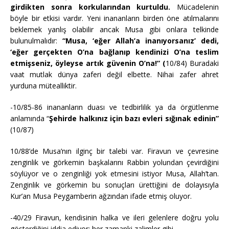
girdikten sonra korkularından kurtuldu.
Mücadelenin
böyle bir etkisi vardır. Yeni inananların birden öne atılmalarını
beklemek yanlış olabilir ancak Musa gibi onlara telkinde
bulunulmalıdır:
“Musa, ‘eğer Allah’a inanıyorsanız’ dedi,
‘eğer gerçekten O’na bağlanıp kendinizi O’na teslim
etmişseniz, öyleyse artık güvenin O’na!” (
10/84) Buradaki
vaat mutlak dünya zaferi değil elbette. Nihai zafer ahret
yurduna mütealliktir.
-10/85-86 inananların duası ve tedbirlilik ya da örgütlenme
anlamında “
Şehirde halkınız için bazı evleri sığınak edinin”
(10/87)
10/88’de Musa’nın ilginç bir talebi var. Firavun ve çevresine
zenginlik ve görkemin başkalarını Rabbin yolundan çevirdiğini
söylüyor ve o zenginliği yok etmesini istiyor Musa, Allah’tan.
Zenginlik ve görkemin bu sonuçları ürettiğini de dolayısıyla
Kur’an Musa Peygamberin ağzından ifade etmiş oluyor.
-40/29 Firavun, kendisinin halka ve ileri gelenlere doğru yolu
gösterdiğini iddia ediyor; her zamanki zalimler gibi.