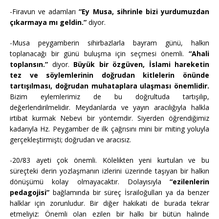
-Firavun ve adamları
“Ey Musa, sihrinle bizi yurdumuzdan
çıkarmaya mı geldin.”
diyor.
-Musa peygamberin sihirbazlarla bayram günü, halkın
toplanacağı bir günü buluşma için seçmesi önemli.
“Ahali
toplansın.”
diyor.
Büyük bir özgüven, İslami hareketin
tez ve söylemlerinin doğrudan kitlelerin önünde
tartışılması, doğrudan muhataplara ulaşması önemlidir.
Bizim eylemlerimiz de bu doğrultuda tartışılıp,
değerlendirilmelidir. Meydanlarda ve yayın aracılığıyla halkla
irtibat kurmak Nebevi bir yöntemdir. Siyerden öğrendiğimiz
kadarıyla Hz. Peygamber de ilk çağrısını mini bir miting yoluyla
gerçekleştirmişti; doğrudan ve aracısız.
-20/83 ayeti çok önemli. Kölelikten yeni kurtulan ve bu
süreçteki derin yozlaşmanın izlerini üzerinde taşıyan bir halkın
dönüşümü kolay olmayacaktır. Dolayısıyla
“ezilenlerin
pedagojisi”
bağlamında bir süreç İsrailoğulları ya da benzer
halklar için zorunludur. Bir diğer hakikati de burada tekrar
etmeliyiz: Önemli olan ezilen bir halkı bir bütün halinde