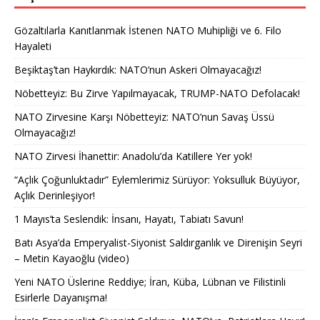
Gözaltılarla Kanıtlanmak İstenen NATO Muhipliği ve 6. Filo
Hayaleti
Beşiktaş’tan Haykırdık: NATO’nun Askeri Olmayacağız!
Nöbetteyiz: Bu Zirve Yapılmayacak, TRUMP-NATO Defolacak!
NATO Zirvesine Karşı Nöbetteyiz: NATO’nun Savaş Üssü
Olmayacağız!
NATO Zirvesi İhanettir: Anadolu’da Katillere Yer yok!
“Açlık Çoğunluktadır” Eylemlerimiz Sürüyor: Yoksulluk Büyüyor,
Açlık Derinleşiyor!
1 Mayıs’ta Seslendik: İnsanı, Hayatı, Tabiatı Savun!
Batı Asya’da Emperyalist-Siyonist Saldırganlık ve Direnişin Seyri
– Metin Kayaoğlu (video)
Yeni NATO Üslerine Reddiye; İran, Küba, Lübnan ve Filistinli
Esirlerle Dayanışma!