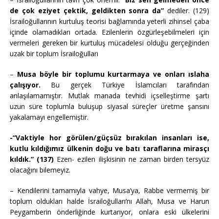
de çok eziyet çektik, geldikten sonra da”
dediler. (129)
İsrailoğullarının kurtuluş teorisi bağlamında yeterli zihinsel çaba
içinde olamadıkları ortada. Ezilenlerin özgürleşebilmeleri için
vermeleri gereken bir kurtuluş mücadelesi olduğu gerçeğinden
uzak bir toplum İsrailoğulları
–
Musa böyle bir toplumu kurtarmaya ve onları ıslaha
çalışıyor.
Bu gerçek Türkiye İslamcıları tarafından
anlaşılamamıştır. Mutlak manada tevhidi içselleştirme şartı
uzun süre toplumla buluşup siyasal süreçler üretme şansını
yakalamayı engellemiştir.
-“Vaktiyle hor görülen/güçsüz bırakılan insanları ise,
kutlu kıldığımız ülkenin doğu ve batı taraflarına mirasçı
kıldık.” (137)
Ezen- ezilen ilişkisinin ne zaman birden tersyüz
olacağını bilemeyiz.
– Kendilerini tamamıyla vahye, Musa’ya, Rabbe vermemiş bir
toplum oldukları halde İsrailoğulları’nı Allah, Musa ve Harun
Peygamberin önderliğinde kurtarıyor, onlara eski ülkelerini