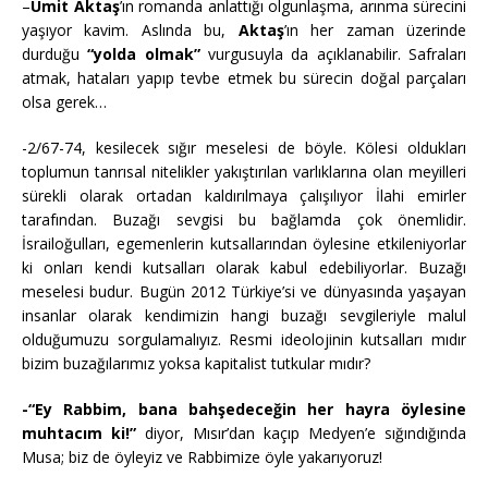
–
Ümit Aktaş
’ın romanda anlattığı olgunlaşma, arınma sürecini
yaşıyor kavim. Aslında bu,
Aktaş
’ın her zaman üzerinde
durduğu
“yolda olmak”
vurgusuyla da açıklanabilir. Safraları
atmak, hataları yapıp tevbe etmek bu sürecin doğal parçaları
olsa gerek…
-2/67-74, kesilecek sığır meselesi de böyle. Kölesi oldukları
toplumun tanrısal nitelikler yakıştırılan varlıklarına olan meyilleri
sürekli olarak ortadan kaldırılmaya çalışılıyor İlahi emirler
tarafından. Buzağı sevgisi bu bağlamda çok önemlidir.
İsrailoğulları, egemenlerin kutsallarından öylesine etkileniyorlar
ki onları kendi kutsalları olarak kabul edebiliyorlar. Buzağı
meselesi budur. Bugün 2012 Türkiye’si ve dünyasında yaşayan
insanlar olarak kendimizin hangi buzağı sevgileriyle malul
olduğumuzu sorgulamalıyız. Resmi ideolojinin kutsalları mıdır
bizim buzağılarımız yoksa kapitalist tutkular mıdır?
-“Ey Rabbim, bana bahşedeceğin her hayra öylesine
muhtacım ki!”
diyor, Mısır’dan kaçıp Medyen’e sığındığında
Musa; biz de öyleyiz ve Rabbimize öyle yakarıyoruz!