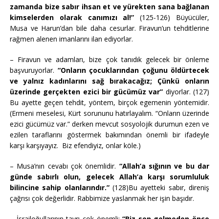
zamanda bize sabır ihsan et ve yürekten sana bağlanan
kimselerden olarak canımızı al!”
(125-126) Büyücüler,
Musa ve Harun’dan bile daha cesurlar. Firavun’un tehditlerine
rağmen alenen imanlarını ilan ediyorlar.
– Firavun ve adamları, bize çok tanıdık gelecek bir önleme
başvuruyorlar.
“Onların çocuklarından çoğunu öldürtecek
ve yalnız kadınlarını sağ bırakacağız; Çünkü onların
üzerinde gerçekten ezici bir gücümüz var”
diyorlar. (127)
Bu ayette geçen tehdit, yöntem, birçok egemenin yöntemidir.
(Ermeni meselesi, Kürt sorununu hatırlayalım. “Onların üzerinde
ezici gücümüz var.” derken mevcut sosyolojik durumun ezen ve
ezilen taraflarını göstermek bakımından önemli bir ifadeyle
karşı karşıyayız. Biz efendiyiz, onlar köle.)
– Musa’nın cevabı çok önemlidir.
“Allah’a sığının ve bu dar
günde sabırlı olun, gelecek Allah’a karşı sorumluluk
bilincine sahip olanlarındır.”
(128)Bu ayetteki sabır, direniş
çağrısı çok değerlidir. Rabbimize yaslanmak her işin başıdır.
– İsrailoğullarının tavrı çok önemli:
“Biz sen gelmeden önce