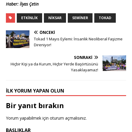
Haber: İlyas Çetin
ETKINLIK
NIKSAR
SEMINER
TOKAD
ÖNCEKI
Tokad 1 Mayıs Eylemi: İnsanlık Neoliberal Faşizme
Direniyor!
SONRAKI
Hiçbir Kişi ya da Kurum, Hiçbir Yerde Başörtüsünü
Yasaklayamaz!
İLK YORUM YAPAN OLUN
Bir yanıt bırakın
Yorum yapabilmek için
oturum açmalısınız
.
BAŞLIKLAR