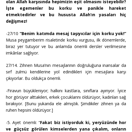
olan Allah karşısında hepimizin eşit olmasını isteyebilir?
İşte egemenler bu korku ve panikle hareket
etmektedirler ve bu hususta Allah’ın yasaları hiç
değişmez!
-27/10
“Benim katımda mesaj taşıyıcılar için korku yok!”
Musa peygamberim risaletinde korku vurgusu, ilk dönemlerde,
biraz yer tutuyor ve bu anlamda önemli dersler verilmesine
imkânlar sağlıyor.
27/14. Zihnen Musa’nın mesajlarının doğruluğuna inansalar da
sırf zulmü kendilerine yol edindikleri için mesajlara karşı
çıkıyorlar. Bu oldukça önemli.
-Firavun büyükleniyor; halkını kastlara, sınıflara ayırıyor. İyice
hor görüyor alttakileri, erkek çocuklarını öldürüyor, kadınları sağ
bırakıyor. [Bunu yukarıda ele almıştık. Şimdikiler zihnen ya da
ruhen hepsini öldürüyor.]
-5. Ayet önemli: “
Fakat biz istiyorduk ki, yeryüzünde hor
ve güçsüz görülen kimselerden yana çıkalım, onların