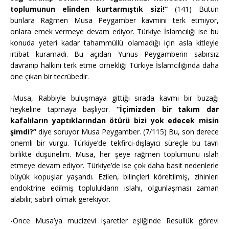
toplumunun elinden kurtarmıştık sizi!”
(141) Bütün
bunlara Rağmen Musa Peygamber kavmini terk etmiyor,
onlara emek vermeye devam ediyor. Türkiye İslamcılığı ise bu
konuda yeteri kadar tahammüllü olamadığı için asla kitleyle
irtibat kuramadı. Bu açıdan Yunus Peygamberin sabırsız
davranıp halkını terk etme örnekliği Türkiye İslamcılığında daha
öne çıkan bir tecrübedir.
-Musa, Rabbiyle buluşmaya gittiği sırada kavmi bir buzağı
heykeline tapmaya başlıyor.
“İçimizden bir takım dar
kafalıların yaptıklarından ötürü bizi yok edecek misin
şimdi?”
diye soruyor Musa Peygamber. (7/115) Bu, son derece
önemli bir vurgu. Türkiye’de tekfirci-dışlayıcı süreçle bu tavrı
birlikte düşünelim. Musa, her şeye rağmen toplumunu ıslah
etmeye devam ediyor. Türkiye’de ise çok daha basit nedenlerle
büyük kopuşlar yaşandı. Ezilen, bilinçleri köreltilmiş, zihinleri
endoktrine edilmiş toplulukların ıslahı, olgunlaşması zaman
alabilir; sabırlı olmak gerekiyor.
-Önce Musa’ya mucizevi işaretler eşliğinde Resullük görevi