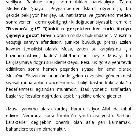
veriliyor. Rabbine karşı sorumlulukları hatırlatılıyor. Zaten
Medyen’de Şuayb Peygamberden İslam’I öğrenmişti, bu
şekilde pekişiyor her şey. Bu hatırlatma ve görevlendirmeden
sonra verilen ilk emir çok ilginçtir ki doğrudan siyasal bir emirdir:
“Firavun’a git!” “Çünkü o gerçekten her türlü ölçüyü
çiğneyip geçti”
Firavun oranın mutlak hükümdarıdır. Musa’nın
yetiştiği sarayın efendisidir. (Birlikte büyüdüğü prens) Ezilen
kavmin temsilcisi olarak Musa, zaten bu karşılaşma için
hazırlanmaktaydı; kader/ talih/tarih her neyse Musa’yı bu
karşılaşmaya doğru sürüklemekteydi. Resullük görevi yeni tevdi
edildikten sonra hemen peşinden siyasal bir emir olarak
Musa’nın Firavun ve onun önde gelen çevresine gönderilmesi
siyasal muhatapların öncelenmesi, “balığı baştan kokutanlar”ın
hedeflenmesi açısından mühimdir. İfsad yönetici sınıflardan
başlar ve Resuller doğrudan, açık bir şekilde onlara giderler.
-Musa, yardımcı olarak kardeşi Harun’u istiyor. Allah da kabul
ediyor. Nemrud’a karşı İbrahim’in yardımcısı yoktu. Şartlar,
karakterler değişebilir; önemli olan asla geri kalmamak,
bahanelere teslim olmamaktır.