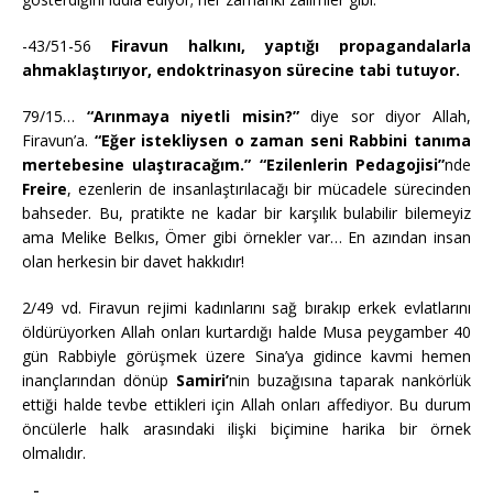
-43/51-56
Firavun halkını, yaptığı propagandalarla
ahmaklaştırıyor, endoktrinasyon sürecine tabi tutuyor.
79/15…
“Arınmaya niyetli misin?”
diye sor diyor Allah,
Firavun’a.
“Eğer istekliysen o zaman seni Rabbini tanıma
mertebesine ulaştıracağım.”
“Ezilenlerin Pedagojisi”
nde
Freire
, ezenlerin de insanlaştırılacağı bir mücadele sürecinden
bahseder. Bu, pratikte ne kadar bir karşılık bulabilir bilemeyiz
ama Melike Belkıs, Ömer gibi örnekler var… En azından insan
olan herkesin bir davet hakkıdır!
2/49 vd. Firavun rejimi kadınlarını sağ bırakıp erkek evlatlarını
öldürüyorken Allah onları kurtardığı halde Musa peygamber 40
gün Rabbiyle görüşmek üzere Sina’ya gidince kavmi hemen
inançlarından dönüp
Samiri’
nin buzağısına taparak nankörlük
ettiği halde tevbe ettikleri için Allah onları affediyor. Bu durum
öncülerle halk arasındaki ilişki biçimine harika bir örnek
olmalıdır.