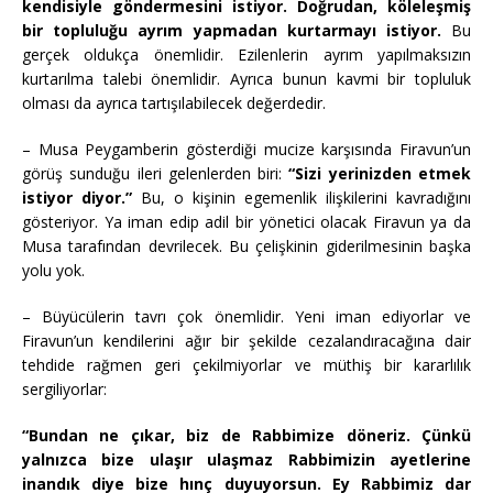
kendisiyle göndermesini istiyor. Doğrudan, köleleşmiş
bir topluluğu ayrım yapmadan kurtarmayı istiyor.
Bu
gerçek oldukça önemlidir. Ezilenlerin ayrım yapılmaksızın
kurtarılma talebi önemlidir. Ayrıca bunun kavmi bir topluluk
olması da ayrıca tartışılabilecek değerdedir.
– Musa Peygamberin gösterdiği mucize karşısında Firavun’un
görüş sunduğu ileri gelenlerden biri:
“Sizi yerinizden etmek
istiyor diyor.”
Bu, o kişinin egemenlik ilişkilerini kavradığını
gösteriyor. Ya iman edip adil bir yönetici olacak Firavun ya da
Musa tarafından devrilecek. Bu çelişkinin giderilmesinin başka
yolu yok.
– Büyücülerin tavrı çok önemlidir. Yeni iman ediyorlar ve
Firavun’un kendilerini ağır bir şekilde cezalandıracağına dair
tehdide rağmen geri çekilmiyorlar ve müthiş bir kararlılık
sergiliyorlar:
“Bundan ne çıkar, biz de Rabbimize döneriz. Çünkü
yalnızca bize ulaşır ulaşmaz Rabbimizin ayetlerine
inandık diye bize hınç duyuyorsun. Ey Rabbimiz dar