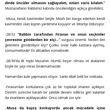
dinde öncüler olmasını sağlayalım, onları varis kılalım.”
Mustazafların Rabbimiz katında öncelendiğini açıkça görebiliriz.
-Musa, kendi kavminden biriyle Mısırlı biri kavga ederken kendi
kavminden olan kişinin yardımına koşuyor ve Mısırlıyı öldürüyor.
-28/32
“Rabbin tarafından Firavun ve onun seçkinler
çevresine gönderilen bir elçi…”
vurgusu önemli. Neden ileri
gelenlere gönderiliyor elçi? Çünkü onlar halkı kastlara ayırmış,
sömürmektedir! En alttakileri ezmektedir.
-28/36’da ilk tepki Musa’nın ölümlü beşer olması ve atalarının
böyle bir şeyi miras bırakmamasıdır.
Haman’dan kule yapmasını istiyor. Sanki Allah belli bir noktada.
-Firavun’dan korkularına çok az bir topluluk imanını açıklıyor.
Devrim sürecine kararlı bir şekilde devam edilirse geri kalanlar
da imanlarını açıklayacaktır. Öncü olmak zor iştir.
–
Musa da başta korkuyordu ancak mücadele içine