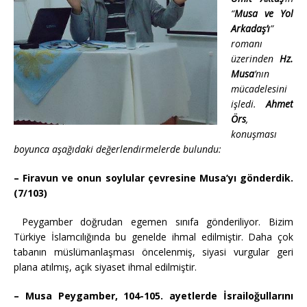
“
Musa ve Yol
Arkadaş’ı
”
romanı
üzerinden
Hz.
Musa
’nın
mücadelesini
işledi.
Ahmet
Örs
,
konuşması
boyunca aşağıdaki değerlendirmelerde bulundu:
– Firavun ve onun soylular çevresine Musa’yı gönderdik.
(7/103)
Peygamber doğrudan egemen sınıfa gönderiliyor. Bizim
Türkiye İslamcılığında bu genelde ihmal edilmiştir. Daha çok
tabanın müslümanlaşması öncelenmiş, siyasi vurgular geri
plana atılmış, açık siyaset ihmal edilmiştir.
– Musa Peygamber, 104-105. ayetlerde İsrailoğullarını