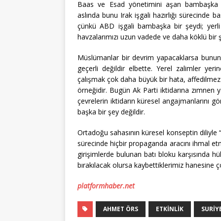
Baas ve Esad yönetimini aşan bambaşka b
aslında bunu Irak işgali hazırlığı sürecinde 
çünkü ABD işgali bambaşka bir şeydi; yerli
havzalarımızı uzun vadede ve daha köklü bir ş
Müslümanlar bir devrim yapacaklarsa bunun 
geçerli değildir elbette. Yerel zalimler y
çalışmak çok daha büyük bir hata, affedilmez 
örneğidir. Bugün Ak Parti iktidarına zımnen y
çevrelerin iktidarın küresel angajmanlarını g
başka bir şey değildir.
Ortadoğu sahasının küresel konseptin diliyle
sürecinde hiçbir propaganda aracını ihmal etm
girişimlerde bulunan batı bloku karşısında h
bırakılacak olursa kaybettiklerimiz hanesine ço
platformhaber.net
AHMET ÖRS
ETKINLIK
SURIY