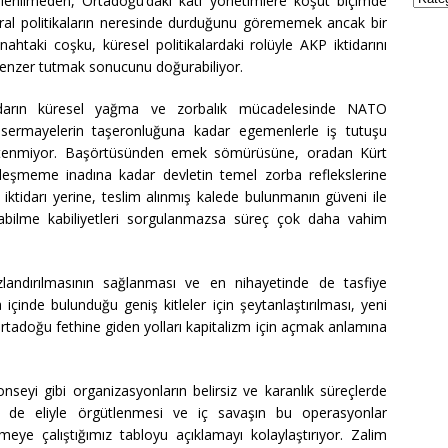
plenilmeden, Ortadoğu’daki katı yönetimlere koşut biçimde
iberal politikaların neresinde durduğunu görememek ancak bir
enahtaki coşku, küresel politikalardaki rolüyle AKP iktidarını
benzer tutmak sonucunu doğurabiliyor.
ktidarın küresel yağma ve zorbalık mücadelesinde NATO
 sermayelerin taşeronluğuna kadar egemenlerle iş tutuşu
istenmiyor. Başörtüsünden emek sömürüsüne, oradan Kürt
üzleşmeme inadına kadar devletin temel zorba reflekslerine
 iktidarı yerine, teslim alınmış kalede bulunmanın güveni ile
pabilme kabiliyetleri sorgulanmazsa süreç çok daha vahim
sızlandırılmasının sağlanması ve en nihayetinde de tasfiye
çinde bulunduğu geniş kitleler için şeytanlaştırılması, yeni
rtadoğu fethine giden yolları kapitalizm için açmak anlamına
seyi gibi organizasyonların belirsiz ve karanlık süreçlerde
nin de eliyle örgütlenmesi ve iç savaşın bu operasyonlar
ye çalıştığımız tabloyu açıklamayı kolaylaştırıyor. Zalim