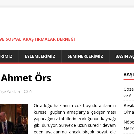
VE SOSYAL ARAŞTIRMALAR DERNEĞI
ERIMIZ
EYLEMLERIMIZ
SEMINERLERIMIZ
BASIN A
 Ahmet Örs
BAŞ
Gözal
öşe Yazıları
0
ve 6.
Ortadoğu halklarının çok boyutlu acılarının
Beşik
küresel güçlerin amaçlarıyla çakıştırılması
Olma
yapacağımız tahlillerin zorluğunun kaynağı
Nöbet
gibi duruyor. Suriye’de uzun süredir devam
NATO
eden ayaklanma ancak birçok boyut ele