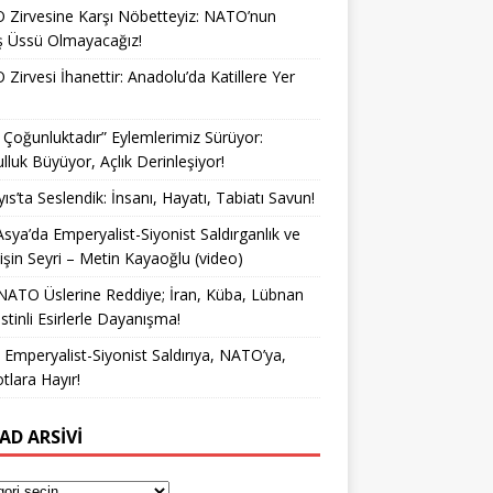
Zirvesine Karşı Nöbetteyiz: NATO’nun
ş Üssü Olmayacağız!
Zirvesi İhanettir: Anadolu’da Katillere Yer
k Çoğunluktadır” Eylemlerimiz Sürüyor:
lluk Büyüyor, Açlık Derinleşiyor!
ıs’ta Seslendik: İnsanı, Hayatı, Tabiatı Savun!
Asya’da Emperyalist-Siyonist Saldırganlık ve
işin Seyri – Metin Kayaoğlu (video)
NATO Üslerine Reddiye; İran, Küba, Lübnan
istinli Esirlerle Dayanışma!
a Emperyalist-Siyonist Saldırıya, NATO’ya,
otlara Hayır!
AD ARSIVI