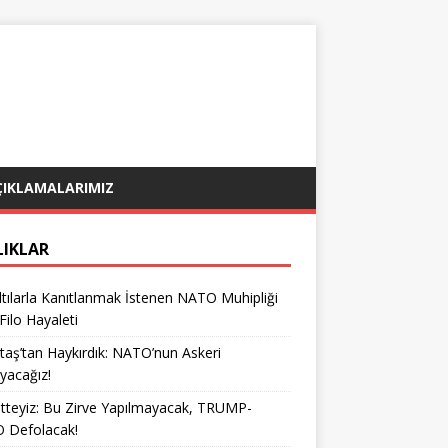
ÇIKLAMALARIMIZ
LIKLAR
tılarla Kanıtlanmak İstenen NATO Muhipliği
 Filo Hayaleti
taş’tan Haykırdık: NATO’nun Askeri
yacağız!
teyiz: Bu Zirve Yapılmayacak, TRUMP-
 Defolacak!