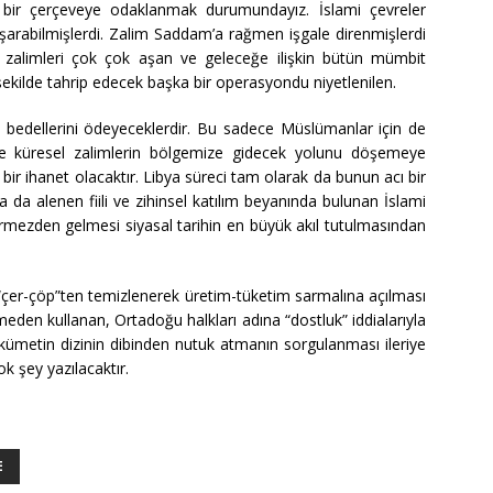
ir çerçeveye odaklanmak durumundayız. İslami çevreler
başarabilmişlerdi. Zalim Saddam’a rağmen işgale direnmişlerdi
 zalimleri çok çok aşan ve geleceğe ilişkin bütün mümbit
ekilde tahrip edecek başka bir operasyondu niyetlenilen.
bedellerini ödeyeceklerdir. Bu sadece Müslümanlar için de
erine küresel zalimlerin bölgemize gidecek yolunu döşemeye
bir ihanet olacaktır. Libya süreci tam olarak da bunun acı bir
a da alenen fiili ve zihinsel katılım beyanında bulunan İslami
örmezden gelmesi siyasal tarihin en büyük akıl tutulmasından
 “çer-çöp”ten temizlenerek üretim-tüketim sarmalına açılması
eden kullanan, Ortadoğu halkları adına “dostluk” iddialarıyla
ükümetin dizinin dibinden nutuk atmanın sorgulanması ileriye
k şey yazılacaktır.
E