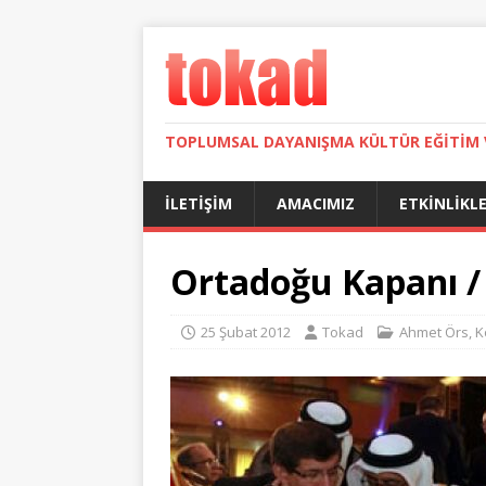
TOPLUMSAL DAYANIŞMA KÜLTÜR EĞITIM 
İLETIŞIM
AMACIMIZ
ETKINLIKL
Ortadoğu Kapanı /
25 Şubat 2012
Tokad
Ahmet Örs
,
K