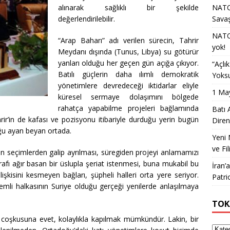
alınarak sağlıklı bir şekilde
NATO 
değerlendirilebilir.
Sava
NATO 
“Arap Baharı” adı verilen sürecin, Tahrir
yok!
Meydanı dışında (Tunus, Libya) su götürür
yanları olduğu her geçen gün açığa çıkıyor.
“Açlı
Batılı güçlerin daha ılımlı demokratik
Yoksu
yönetimlere devredeceği iktidarlar eliyle
1 May
küresel sermaye dolaşımını bölgede
rahatça yapabilme projeleri bağlamında
Batı 
ahrir’in de kafası ve pozisyonu itibariyle durduğu yerin bugün
Diren
uğu ayan beyan ortada.
Yeni 
ve Fil
in seçimlerden galip ayrılması, süregiden projeyi anlamamızı
tarafı ağır basan bir üslupla şeriat istenmesi, buna mukabil bu
İran’
işkisini kesmeyen bağları, şüpheli halleri orta yere seriyor.
Patri
emli halkasının Suriye olduğu gerçeği yenilerde anlaşılmaya
TOK
n coşkusuna evet, kolaylıkla kapılmak mümkündür. Lakin, bir