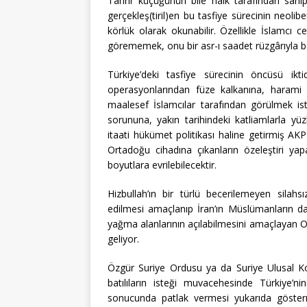
Tahrir küçüğünün bile halk tarafından sahi
gerçekleş(tiril)en bu tasfiye sürecinin neol
körlük olarak okunabilir. Özellikle İslamcı c
görememek, onu bir asr-ı saadet rüzgârıyla 
Türkiye’deki tasfiye sürecinin öncüsü i
operasyonlarından füze kalkanına, harami
maalesef İslamcılar tarafından görülmek 
sorununa, yakın tarihindeki katliamlarla y
itaati hükümet politikası haline getirmiş AKP
Ortadoğu cihadına çıkanların özeleştiri ya
boyutlara evrilebilecektir.
Hizbullah’ın bir türlü becerilemeyen silah
edilmesi amaçlanıp İran’ın Müslümanların da i
yağma alanlarının açılabilmesini amaçlayan O
geliyor.
Özgür Suriye Ordusu ya da Suriye Ulusal Kon
batılıların isteği muvacehesinde Türkiye’
sonucunda patlak vermesi yukarıda gösterme