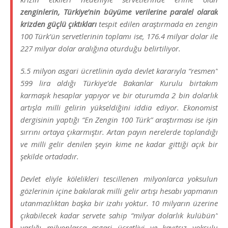
zenginlerin, Türkiye’nin büyüme verilerine paralel olarak
krizden güçlü çıktıkları
tespit edilen araştırmada en zengin
100 Türk’ün servetlerinin toplamı ise, 176.4 milyar dolar ile
227 milyar dolar aralığına oturduğu belirtiliyor.
5.5 milyon asgari ücretlinin ayda devlet kararıyla “resmen”
599 lira aldığı Türkiye’de Bakanlar Kurulu birtakım
karmaşık hesaplar yapıyor ve bir oturumda 2 bin dolarlık
artışla milli gelirin yükseldiğini iddia ediyor. Ekonomist
dergisinin yaptığı “En Zengin 100 Türk” araştırması ise işin
sırrını ortaya çıkarmıştır. Artan payın nerelerde toplandığı
ve milli gelir denilen şeyin kime ne kadar gittiği açık bir
şekilde ortadadır.
Devlet eliyle kölelikleri tescillenen milyonlarca yoksulun
gözlerinin içine bakılarak milli gelir artışı hesabı yapmanın
utanmazlıktan başka bir izahı yoktur. 10 milyarın üzerine
çıkabilecek kadar servete sahip “milyar dolarlık kulübün”
varlığı milyonlarca asgari ücretliyi ve kayıtsız yoksulu