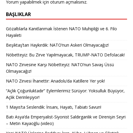
Yorum yapabilmek için
oturum açmalısınız
.
BAŞLIKLAR
Gözaltılarla Kanıtlanmak İstenen NATO Muhipliği ve 6. Filo
Hayaleti
Beşiktaş’tan Haykırdık: NATO’nun Askeri Olmayacağız!
Nöbetteyiz: Bu Zirve Yapılmayacak, TRUMP-NATO Defolacak!
NATO Zirvesine Karşı Nöbetteyiz: NATO’nun Savaş Üssü
Olmayacağız!
NATO Zirvesi İhanettir: Anadolu’da Katillere Yer yok!
“Açlık Çoğunluktadır” Eylemlerimiz Sürüyor: Yoksulluk Büyüyor,
Açlık Derinleşiyor!
1 Mayıs’ta Seslendik: İnsanı, Hayatı, Tabiatı Savun!
Batı Asya’da Emperyalist-Siyonist Saldırganlık ve Direnişin Seyri
– Metin Kayaoğlu (video)