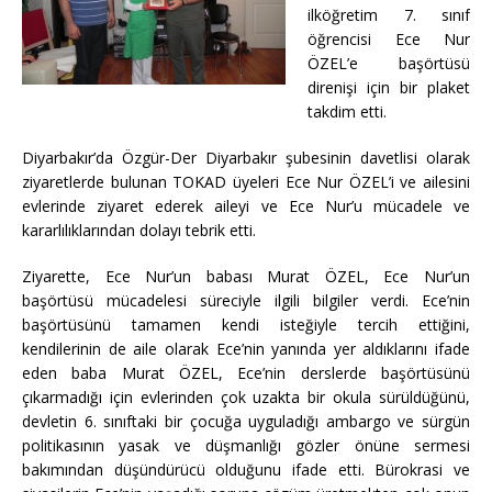
ilköğretim 7. sınıf
öğrencisi Ece Nur
ÖZEL’e başörtüsü
direnişi için bir plaket
takdim etti.
Diyarbakır’da Özgür-Der Diyarbakır şubesinin davetlisi olarak
ziyaretlerde bulunan TOKAD üyeleri Ece Nur ÖZEL’i ve ailesini
evlerinde ziyaret ederek aileyi ve Ece Nur’u mücadele ve
kararlılıklarından dolayı tebrik etti.
Ziyarette, Ece Nur’un babası Murat ÖZEL, Ece Nur’un
başörtüsü mücadelesi süreciyle ilgili bilgiler verdi. Ece’nin
başörtüsünü tamamen kendi isteğiyle tercih ettiğini,
kendilerinin de aile olarak Ece’nin yanında yer aldıklarını ifade
eden baba Murat ÖZEL, Ece’nin derslerde başörtüsünü
çıkarmadığı için evlerinden çok uzakta bir okula sürüldüğünü,
devletin 6. sınıftaki bir çocuğa uyguladığı ambargo ve sürgün
politikasının yasak ve düşmanlığı gözler önüne sermesi
bakımından düşündürücü olduğunu ifade etti. Bürokrasi ve