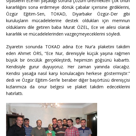
siyasilerin Ece’nin yaşadığı soruna çözüm üretmekten çok onun
kararlılığını sona erdirmeye dönük çabalar içerisine girdiklerini,
Özgür Eğitim-Sen, TOKAD, Diyarbakır Özgür-Der gibi
kuruluşların mücadelelerine destek oldukları için memnun
olduklarını dile getiren baba Murat ÖZEL, Ece ve ailesi olarak
kararlılık ve mücadelelerinden vazgeçmeyeceklerini söyledi.
Ziyaretin sonunda TOKAD adına Ece Nur’a plaketini takdim
eden Ahmet ÖRS, “Ece Nur, direnişiyle küçük yaşına rağmen
büyük bir öncülük gerçekleştirdi, hepimizin göğsünü kabarttı.
Kendisiyle gurur duyuyoruz. Her zaman yanında olacağız.
Kendisi yasağa nasıl karşı konulacağını herkese göstermiştir.”
dedi ve Özgür Eğitim-Sen’le beraber diğer başörtüsü direnişçisi
kızlarımıza da onur belgesi ve plaket takdim edeceklerini
hatırlattı.