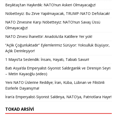
Beşiktaş’tan Haykırdık: NATO’nun Askeri Olmayacağız!
Nöbetteyiz: Bu Zirve Yapılmayacak, TRUMP-NATO Defolacak!
NATO Zirvesine Karşı Nöbetteyiz: NATO’nun Savaş Üssü
Olmayacağız!
NATO Zirvesi İhanettir: Anadolu’da Katillere Yer yok!
“Açlık Çoğunluktadır” Eylemlerimiz Sürüyor: Yoksulluk Büyüyor,
Açlık Derinleşiyor!
1 Mayıs’ta Seslendik: İnsanı, Hayatı, Tabiatı Savun!
Batı Asya’da Emperyalist-Siyonist Saldırganlık ve Direnişin Seyri
– Metin Kayaoğlu (video)
Yeni NATO Üslerine Reddiye; İran, Küba, Lübnan ve Filistinli
Esirlerle Dayanışma!
İran’a Emperyalist-Siyonist Saldırıya, NATO’ya, Patriotlara Hayır!
TOKAD ARSIVI