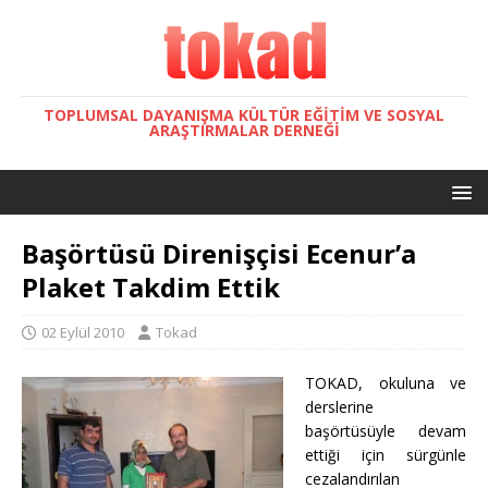
TOPLUMSAL DAYANIŞMA KÜLTÜR EĞITIM VE SOSYAL
ARAŞTIRMALAR DERNEĞI
Başörtüsü Direnişçisi Ecenur’a
Plaket Takdim Ettik
02 Eylül 2010
Tokad
TOKAD, okuluna ve
derslerine
başörtüsüyle devam
ettiği için sürgünle
cezalandırılan