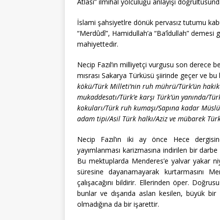
Atlası” ilmihal yolculuğu anlayışı doğrultusunda
İslami şahsiyetlre dönük pervasız tutumu kabu
“Merdûdî”, Hamidullah’a “Ba’îdullah” demesi gayr
mahiyettedir.
Necip Fazıl’ın milliyetçi vurgusu son derece bel
mısrası Sakarya Türküsü şiirinde geçer ve bu 
kökü/Türk Milleti’nin ruh mührü/Türk’ün hakika
mukaddesatı/Türk’e karşı Türk’ün yanında/Türk’
kokuları/Türk ruh kumaşı/Sapına kadar Müslü
adam tipi/Asil Türk halkı/Aziz ve mübarek Türk 
Necip Fazıl’ın iki ay önce Hece dergisi
yayımlanması karizmasına indirilen bir darbe 
Bu mektuplarda Menderes’e yalvar yakar niya
süresine dayanamayarak kurtarmasını Men
çalışacağını bildirir. Ellerinden öper. Doğr
bunlar ve dışarıda aslan kesilen, büyük bir 
olmadığına da bir işarettir.