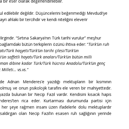
 bir eser olarak değerlendirilebilir.
l edilebilir değildir. Düşüncelerini beğenmediği Mevdudi’ye
i ahlaki bir tercihdir ve kendi niteliğini eleverir
irgindir. “Sırtına Sakarya’nın Türk tarihi vurulur” meşhur
bağlamdaki bütün terkiplerin özünü ihtiva eder: “
Türk’ün ruh
tı/Türk haşyeti/Türk’ün tarihi çilesi/Türk’ün
ün saffetli hayatı/Türk anaları/Türk’ün bütün milli
man dibine kadar Türk/Türk hücresi Anadolu/Türk’ün genç
Milleti… vs.vs.”
nde Adnan Menderes’e yazdığı mektupların bir kısmının
olmuş ve onun psikolojik tarafını ele veren bir mahiyettedir.
zda bulunan bir Necip Fazıl vardır. Kendisini kısacık hapis
deres’ten rica eder. Kurtarması durumunda partisi için
usu her şeye rağmen insanı üzen ifadelerle dolu mektuplardır
saldırgan olan Necip Fazıl’ın esasen ruh sağlığının yerinde