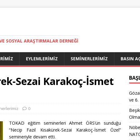
VE SOSYAL ARAŞTIRMALAR DERNEĞI
ERIMIZ
EYLEMLERIMIZ
SEMINERLERIMIZ
BASIN A
rek-Sezai Karakoç-İsmet
BAŞ
Gözal
ve 6.
nerlerimiz
0
Beşik
Olma
TOKAD eğitim seminerleri Ahmet ÖRS’ün sunduğu
Nöbet
“Necip Fazıl Kısakürek-Sezai Karakoç-İsmet Özel”
NATO
semineriyle devam etti.