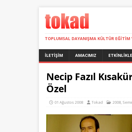
TOPLUMSAL DAYANIŞMA KÜLTÜR EĞITIM 
İLETIŞIM
AMACIMIZ
ETKINLIKL
Necip Fazıl Kısakü
Özel
01 Ağustos 2008
Tokad
2008
,
Semi