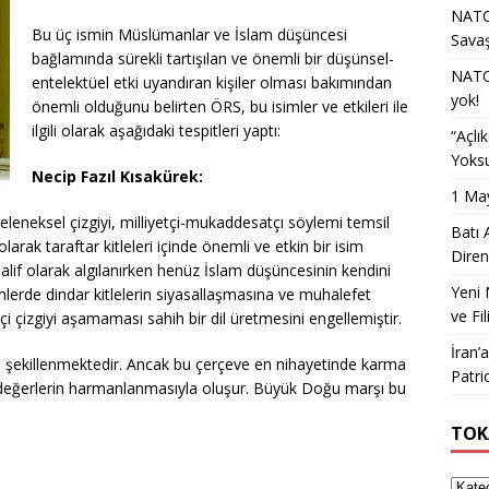
NATO 
Bu üç ismin Müslümanlar ve İslam düşüncesi
Sava
bağlamında sürekli tartışılan ve önemli bir düşünsel-
NATO 
entelektüel etki uyandıran kişiler olması bakımından
yok!
önemli olduğunu belirten ÖRS, bu isimler ve etkileri ile
ilgili olarak aşağıdaki tespitleri yaptı:
“Açlı
Yoksu
Necip Fazıl Kısakürek:
1 May
 geleneksel çizgiyi, milliyetçi-mukaddesatçı söylemi temsil
Batı 
olarak taraftar kitleleri içinde önemli ve etkin bir isim
Diren
muhalif olarak algılanırken henüz İslam düşüncesinin kendini
Yeni 
mlerde dindar kitlelerin siyasallaşmasına ve muhalefet
ve Fil
çizgiyi aşamaması sahih bir dil üretmesini engellemiştir.
İran’
e şekillenmektedir. Ancak bu çerçeve en nihayetinde karma
Patri
tçi değerlerin harmanlanmasıyla oluşur. Büyük Doğu marşı bu
TOK