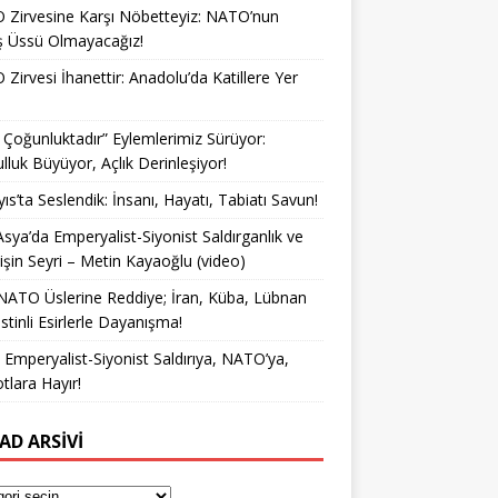
Zirvesine Karşı Nöbetteyiz: NATO’nun
ş Üssü Olmayacağız!
Zirvesi İhanettir: Anadolu’da Katillere Yer
k Çoğunluktadır” Eylemlerimiz Sürüyor:
lluk Büyüyor, Açlık Derinleşiyor!
ıs’ta Seslendik: İnsanı, Hayatı, Tabiatı Savun!
Asya’da Emperyalist-Siyonist Saldırganlık ve
işin Seyri – Metin Kayaoğlu (video)
NATO Üslerine Reddiye; İran, Küba, Lübnan
istinli Esirlerle Dayanışma!
a Emperyalist-Siyonist Saldırıya, NATO’ya,
otlara Hayır!
AD ARSIVI