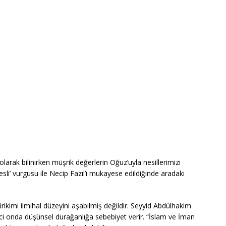
olarak bilinirken müşrik değerlerin Oğuz’uyla nesillerimizi
esli’ vurgusu ile Necip Fazıl’ı mukayese edildiğinde aradaki
birikimi ilmihal düzeyini aşabilmiş değildir. Seyyid Abdülhakim
reci onda düşünsel durağanlığa sebebiyet verir. “İslam ve İman