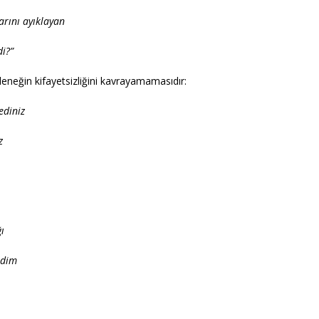
arını ayıklayan
i?”
eleneğin kifayetsizliğini kavrayamamasıdır:
ediniz
z
ı
rdim