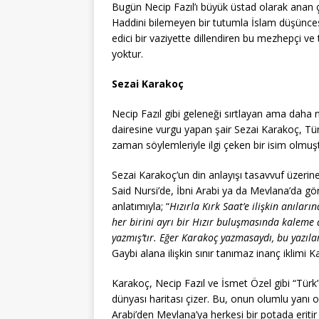
Bugün Necip Fazıl’ı büyük üstad olarak anan 
Haddini bilemeyen bir tutumla İslam düşüncesin
edici bir vaziyette dillendiren bu mezhepçi v
yoktur.
Sezai Karakoç
Necip Fazıl gibi geleneği sırtlayan ama daha 
dairesine vurgu yapan şair Sezai Karakoç, Tü
zaman söylemleriyle ilgi çeken bir isim olmuş
Sezai Karakoç’un din anlayışı tasavvuf üzerin
Said Nursi’de, İbni Arabi ya da Mevlana’da gö
anlatımıyla; “
Hızırla Kırk Saat’e ilişkin anıla
her birini ayrı bir Hızır buluşmasında kaleme al
yazmış’tır. Eğer Karakoç yazmasaydı, bu yazıla
Gaybi alana ilişkin sınır tanımaz inanç iklimi
Karakoç, Necip Fazıl ve İsmet Özel gibi “Tü
dünyası haritası çizer. Bu, onun olumlu yanı o
Arabi’den Mevlana’ya herkesi bir potada eritir 