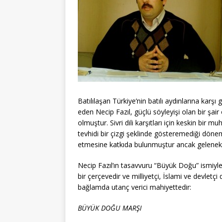
Batılılaşan Türkiye’nin batılı aydınlarına karşı
eden Necip Fazıl, güçlü söyleyişi olan bir şair 
olmuştur. Sivri dili karşıtları için keskin bir 
tevhidi bir çizgi şeklinde gösteremediği döne
etmesine katkıda bulunmuştur ancak gelenekçi 
Necip Fazıl’ın tasavvuru “Büyük Doğu” ismiyl
bir çerçevedir ve milliyetçi, İslami ve devle
bağlamda utanç verici mahiyettedir:
BÜYÜK DOĞU MARŞI