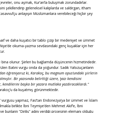
çevreler, onu aşmak, Kur’an’la buluşmak zorundadırlar.
i şekillendirip geleneksel kalıplarda ve saldırgan, itham
e tasavvufçu anlayışın Müslümanlara verebileceği hiçbir şey
naif ve daha kuşatıcı bir tablo çizip bir medeniyet ve ümmet
rkiye’de okuma-yazma sevdasındaki genç kuşaklar için her
tur.
e bina olunur. Şiirleri bu bağlamda düşüncenin hizmetindedir.
rülen Batıni vurgu onda da yoğundur. Sadık Yalsızuçanların
rından öğreniyoruz ki, Karakoç, bu magnum opus’undaki şiirlerin
mıştır. Bir yazısında belirttiği üzere, ‘yazı kendisini
r, kendilerini başka bir yazara mutlaka yazdıracaklardı.”
 Karakoç’u da kuşatmış görünmektedir.
rk” vurgusu yapmaz, Fas’tan Endonezya’ya bir ümmet ve İslam
lmakla birlikte İbni Teymiye’den Mehmet Akif’e, İbni
ve bunların “Diriliş” adını verdiği projesinin elemanı olduğu