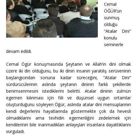
Cemal
ÖĞÜR’ün
sunmuş
olduğu
“Atalar Dini”
konulu
seminerle
devam edildi.
Cemal Ögür konuşmasında Şeytanın ve Allah’ın dini olmak
üzere iki din olduğunu, bu iki dinin insanın yaratılış serüveninin
başlangıcından sonuna kadar süreceğini, “Atalar Dini”
sürdürücülerinin aslında şeytanın dininin farklı şekillerde
benimsenmesini istediklerini belirtti. Atalar dininin zulmün
egemen kılınması için fiili ve düşünsel uygun ortamlar
oluşturduğunu söyleyen Öğür, aslında atalar dini mensuplarının
kendi değerlerini hayatlarında göstermekte çok da hevesli
olmadıklarını ama tevhidin egemenliğini zedelemek için
kendilerinin bile inanmadıkları anlayışları insanlara dayattıklarını
vurguladı.