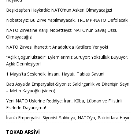
Beşiktaş’tan Haykırdık: NATO’nun Askeri Olmayacağız!
Nöbetteyiz: Bu Zirve Yapılmayacak, TRUMP-NATO Defolacak!
NATO Zirvesine Karşı Nöbetteyiz: NATO’nun Savaş Üssü
Olmayacağız!
NATO Zirvesi İhanettir: Anadolu’da Katillere Yer yok!
“Açlık Çoğunluktadır” Eylemlerimiz Sürüyor: Yoksulluk Büyüyor,
Açlık Derinleşiyor!
1 Mayıs’ta Seslendik: İnsanı, Hayatı, Tabiatı Savun!
Batı Asya’da Emperyalist-Siyonist Saldırganlık ve Direnişin Seyri
– Metin Kayaoğlu (video)
Yeni NATO Üslerine Reddiye; İran, Küba, Lübnan ve Filistinli
Esirlerle Dayanışma!
İran’a Emperyalist-Siyonist Saldırıya, NATO’ya, Patriotlara Hayır!
TOKAD ARSIVI