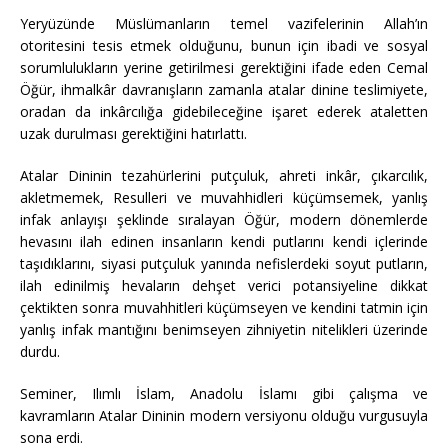
Yeryüzünde Müslümanların temel vazifelerinin Allah’ın
otoritesini tesis etmek olduğunu, bunun için ibadi ve sosyal
sorumlulukların yerine getirilmesi gerektiğini ifade eden Cemal
Öğür, ihmalkâr davranışların zamanla atalar dinine teslimiyete,
oradan da inkârcılığa gidebileceğine işaret ederek ataletten
uzak durulması gerektiğini hatırlattı.
Atalar Dininin tezahürlerini putçuluk, ahreti inkâr, çıkarcılık,
akletmemek, Resulleri ve muvahhidleri küçümsemek, yanlış
infak anlayışı şeklinde sıralayan Öğür, modern dönemlerde
hevasını ilah edinen insanların kendi putlarını kendi içlerinde
taşıdıklarını, siyasi putçuluk yanında nefislerdeki soyut putların,
ilah edinilmiş hevaların dehşet verici potansiyeline dikkat
çektikten sonra muvahhitleri küçümseyen ve kendini tatmin için
yanlış infak mantığını benimseyen zihniyetin nitelikleri üzerinde
durdu.
Seminer, Ilımlı İslam, Anadolu İslamı gibi çalışma ve
kavramların Atalar Dininin modern versiyonu olduğu vurgusuyla
sona erdi.