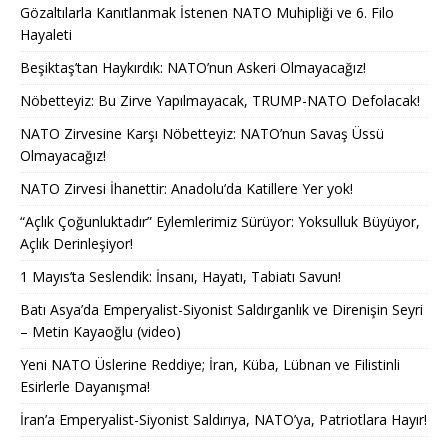
Gözaltılarla Kanıtlanmak İstenen NATO Muhipliği ve 6. Filo
Hayaleti
Beşiktaş’tan Haykırdık: NATO’nun Askeri Olmayacağız!
Nöbetteyiz: Bu Zirve Yapılmayacak, TRUMP-NATO Defolacak!
NATO Zirvesine Karşı Nöbetteyiz: NATO’nun Savaş Üssü
Olmayacağız!
NATO Zirvesi İhanettir: Anadolu’da Katillere Yer yok!
“Açlık Çoğunluktadır” Eylemlerimiz Sürüyor: Yoksulluk Büyüyor,
Açlık Derinleşiyor!
1 Mayıs’ta Seslendik: İnsanı, Hayatı, Tabiatı Savun!
Batı Asya’da Emperyalist-Siyonist Saldırganlık ve Direnişin Seyri
– Metin Kayaoğlu (video)
Yeni NATO Üslerine Reddiye; İran, Küba, Lübnan ve Filistinli
Esirlerle Dayanışma!
İran’a Emperyalist-Siyonist Saldırıya, NATO’ya, Patriotlara Hayır!