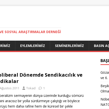
VE SOSYAL ARAŞTIRMALAR DERNEĞI
ERIMIZ
EYLEMLERIMIZ
SEMINERLERIMIZ
BASIN A
BAŞ
Gözal
liberal Dönemde Sendikacılık ve
ve 6.
dikalar
Beşik
 Ağustos 2011
Tokad
1
Olma
beralizm sermayenin dünya üzerinde kurduğu sömürü
Nöbet
ini aracısız bir yolla sürdürmeye çalıştığı ve böylece
NATO
üyü hem daha rafine hem de küresel bir şekle