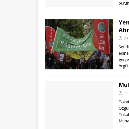
bürün
Yen
Ah
24
Sendi
edine
gerçe
örgüt
Muh
11
Tokat
Özgür
Tokat
Muhal