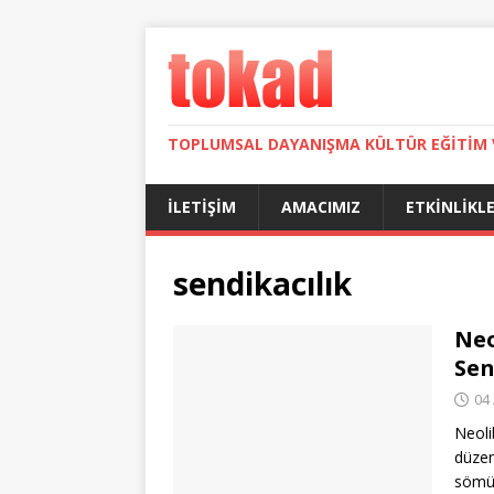
TOPLUMSAL DAYANIŞMA KÜLTÜR EĞITIM 
İLETIŞIM
AMACIMIZ
ETKINLIKL
sendikacılık
Neo
Sen
04
Neoli
düzen
sömür