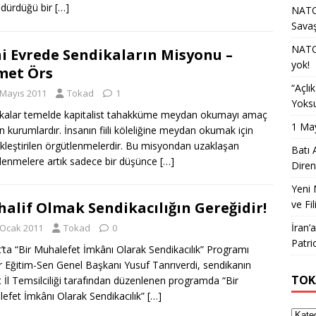
dürdüğü bir
[…]
NATO 
Sava
NATO 
i Evrede Sendikaların Misyonu –
yok!
met Örs
“Açlı
 Mayıs 2011
Tokad
1
Yoksu
kalar temelde kapitalist tahakküme meydan okumayı amaç
1 May
n kurumlardır. İnsanın fiili köleliğine meydan okumak için
kleştirilen örgütlenmelerdir. Bu misyondan uzaklaşan
Batı 
lenmelere artık sadece bir düşünce
[…]
Diren
Yeni 
ve Fil
alif Olmak Sendikacılığın Gereğidir!
İran’
 Ocak 2011
Tokad
0
Patri
’ta “Bir Muhalefet İmkânı Olarak Sendikacılık” Programı
 Eğitim-Sen Genel Başkanı Yusuf Tanrıverdi, sendikanın
TOK
 İl Temsilciliği tarafından düzenlenen programda “Bir
efet İmkânı Olarak Sendikacılık”
[…]