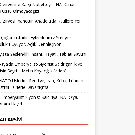
Zirvesine Karşı Nöbetteyiz: NATO’nun
ş Üssü Olmayacağız!
Zirvesi İhanettir: Anadolu’da Katillere Yer
k Çoğunluktadır” Eylemlerimiz Sürüyor:
lluk Büyüyor, Açlık Derinleşiyor!
ıs’ta Seslendik: İnsanı, Hayatı, Tabiatı Savun!
Asya’da Emperyalist-Siyonist Saldırganlık ve
işin Seyri – Metin Kayaoğlu (video)
NATO Üslerine Reddiye; İran, Küba, Lübnan
istinli Esirlerle Dayanışma!
a Emperyalist-Siyonist Saldırıya, NATO’ya,
otlara Hayır!
AD ARSIVI