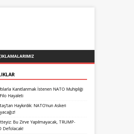
ÇIKLAMALARIMIZ
LIKLAR
tılarla Kanıtlanmak İstenen NATO Muhipliği
 Filo Hayaleti
taş’tan Haykırdık: NATO’nun Askeri
yacağız!
teyiz: Bu Zirve Yapılmayacak, TRUMP-
 Defolacak!