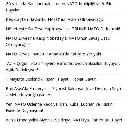
Gözaltılarla Kanıtlanmak İstenen NATO Muhipliği ve 6. Filo
Hayaleti
Beşiktaş’tan Haykırdık: NATO’nun Askeri Olmayacağız!
Nöbetteyiz: Bu Zirve Yapılmayacak, TRUMP-NATO Defolacak!
NATO Zirvesine Karşı Nöbetteyiz: NATO’nun Savaş Üssü
Olmayacağız!
NATO Zirvesi İhanettir: Anadolu’da Katillere Yer yok!
“Açlık Çoğunluktadır” Eylemlerimiz Sürüyor: Yoksulluk Büyüyor,
Açlık Derinleşiyor!
1 Mayıs’ta Seslendik: İnsanı, Hayatı, Tabiatı Savun!
Batı Asya’da Emperyalist-Siyonist Saldırganlık ve Direnişin Seyri
– Metin Kayaoğlu (video)
Yeni NATO Üslerine Reddiye; İran, Küba, Lübnan ve Filistinli
Esirlerle Dayanışma!
İran’a Emperyalist-Siyonist Saldırıya, NATO’ya, Patriotlara Hayır!