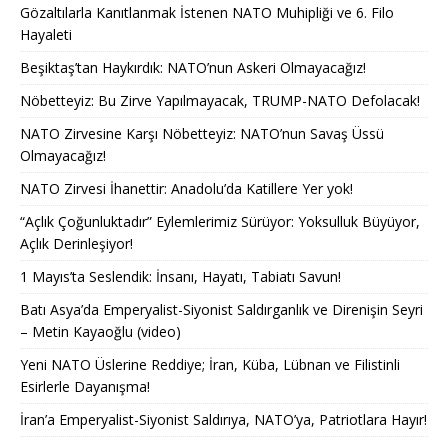
Gözaltılarla Kanıtlanmak İstenen NATO Muhipliği ve 6. Filo
Hayaleti
Beşiktaş’tan Haykırdık: NATO’nun Askeri Olmayacağız!
Nöbetteyiz: Bu Zirve Yapılmayacak, TRUMP-NATO Defolacak!
NATO Zirvesine Karşı Nöbetteyiz: NATO’nun Savaş Üssü
Olmayacağız!
NATO Zirvesi İhanettir: Anadolu’da Katillere Yer yok!
“Açlık Çoğunluktadır” Eylemlerimiz Sürüyor: Yoksulluk Büyüyor,
Açlık Derinleşiyor!
1 Mayıs’ta Seslendik: İnsanı, Hayatı, Tabiatı Savun!
Batı Asya’da Emperyalist-Siyonist Saldırganlık ve Direnişin Seyri
– Metin Kayaoğlu (video)
Yeni NATO Üslerine Reddiye; İran, Küba, Lübnan ve Filistinli
Esirlerle Dayanışma!
İran’a Emperyalist-Siyonist Saldırıya, NATO’ya, Patriotlara Hayır!