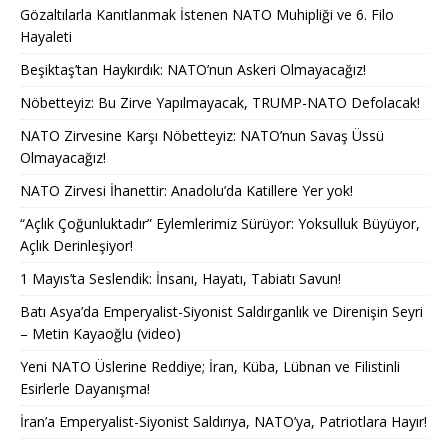
Gözaltılarla Kanıtlanmak İstenen NATO Muhipliği ve 6. Filo
Hayaleti
Beşiktaş’tan Haykırdık: NATO’nun Askeri Olmayacağız!
Nöbetteyiz: Bu Zirve Yapılmayacak, TRUMP-NATO Defolacak!
NATO Zirvesine Karşı Nöbetteyiz: NATO’nun Savaş Üssü
Olmayacağız!
NATO Zirvesi İhanettir: Anadolu’da Katillere Yer yok!
“Açlık Çoğunluktadır” Eylemlerimiz Sürüyor: Yoksulluk Büyüyor,
Açlık Derinleşiyor!
1 Mayıs’ta Seslendik: İnsanı, Hayatı, Tabiatı Savun!
Batı Asya’da Emperyalist-Siyonist Saldırganlık ve Direnişin Seyri
– Metin Kayaoğlu (video)
Yeni NATO Üslerine Reddiye; İran, Küba, Lübnan ve Filistinli
Esirlerle Dayanışma!
İran’a Emperyalist-Siyonist Saldırıya, NATO’ya, Patriotlara Hayır!