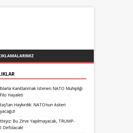
ÇIKLAMALARIMIZ
LIKLAR
tılarla Kanıtlanmak İstenen NATO Muhipliği
 Filo Hayaleti
taş’tan Haykırdık: NATO’nun Askeri
yacağız!
teyiz: Bu Zirve Yapılmayacak, TRUMP-
 Defolacak!