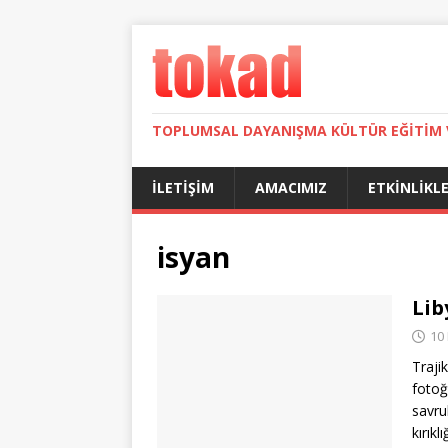
TOPLUMSAL DAYANIŞMA KÜLTÜR EĞITIM 
İLETIŞIM
AMACIMIZ
ETKINLIKL
isyan
Lib
10
Traji
fotoğ
savru
kırıkl