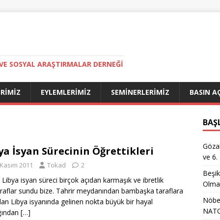
VE SOSYAL ARAŞTIRMALAR DERNEĞI
ERIMIZ
EYLEMLERIMIZ
SEMINERLERIMIZ
BASIN A
BAŞ
Gözal
ya İsyan Sürecinin Öğrettikleri
ve 6.
 Kasım 2011
Tokad
2
Beşik
k Libya isyan süreci birçok açıdan karmaşık ve ibretlik
Olma
raflar sundu bize. Tahrir meydanından bambaşka taraflara
Nöbet
lan Libya isyanında gelinen nokta büyük bir hayal
NATO
ığından
[…]