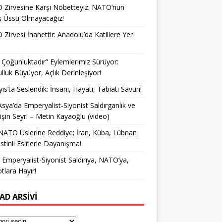
Zirvesine Karşı Nöbetteyiz: NATO’nun
ş Üssü Olmayacağız!
Zirvesi İhanettir: Anadolu’da Katillere Yer
k Çoğunluktadır” Eylemlerimiz Sürüyor:
lluk Büyüyor, Açlık Derinleşiyor!
ıs’ta Seslendik: İnsanı, Hayatı, Tabiatı Savun!
Asya’da Emperyalist-Siyonist Saldırganlık ve
işin Seyri – Metin Kayaoğlu (video)
NATO Üslerine Reddiye; İran, Küba, Lübnan
istinli Esirlerle Dayanışma!
a Emperyalist-Siyonist Saldırıya, NATO’ya,
otlara Hayır!
AD ARSIVI