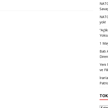
NATO 
Sava
NATO 
yok!
“Açlı
Yoksu
1 May
Batı 
Diren
Yeni 
ve Fil
İran’
Patri
TOK