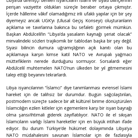
Libya’da direnişçi denilen isyancıların İslami ve siyasi bilinçlerinin
perişan vaziyette oldukları süreçle beraber ortaya çıkmıştır.
İçerde hâllerine vâkıf olamadığımız irili ufaklı yapılar için bir şey
diyemeyiz ancak UGK’yı (Ulusal Geçiş Konseyi) oluşturanların
açıklama ve tavırlarına bakınca bu sefaleti görmek mümkün.
Başkan Abdülcelil’in “Libya’da yasaların kaynağı şeriat olacak”
minvalindeki sözleri trajikomik bir tablodan başka bir şey değil.
Siyasi bilincin dumura uğramışlığının açık kanıtı olan bu
açıklamaya karşın kimse katil NATO ve Avrupalı yağmacı
müttefiklerin nerede durduğunu sormuyor. Sorsalardı eğer
Abdülcelil muhtemelen NATO’nun ülkeden bir yıl gitmemesini
talep ettiği beyanını tekrarlardı.
Libya isyancılarının “İslamcı” diye tanımlanması evrensel İslami
hareket için de talihsiz bir durumdur. Bugün sağcılaştırılan,
postmodern süreçte sadece bir alt kültürel birime dönüştürülen
İslamcılığın ezilen kitleler için egemenlere karşı bir isyan bayrağı
olma şansı/ihtimali giderek zayıflatılıyor. NATO ile el sıkışan
İslamcıların varlığı İslami hareketler için en büyük intiharı ifade
ediyor. Bu durum Türkiye’de hükümet dolayımında Libya’ya
NATO müdahalesini savunan İslamcılar için de fazlasıyla