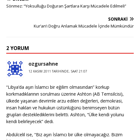
Sönmez: “Yoksulluğu Doğuran Şartlara Karşı Mücadele Edilmeli”
SONRAKI
Kur’an’ı Doğru Anlamak Mücadele İçinde Mümkündür
2 YORUM
ozgursahne
12 KASIM 2011 TARIHINDE, SAAT 21:07
“Libya’da aşırı İslamcı bir eğilim olmasından” korkup
korkmadıklarının sorulması üzerine Ashton (AB Temsilcisi),
ülkede yaşanan devrimle arzu edilen değerleri, demokrasi,
insan hakları ve hukukun üstünlüğünü benimseyen bütün
grupları desteklediklerini belirtti. Ashton, “Ülke kendi yolunu
kendi belirleyecek” dedi.
Abdülcelil ise, “Biz aşırı İslamcı bir ülke olmayacağız. Bizim