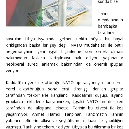
sundu bize.
Tahrir
meydanından
bambaşka
taraflara
savrulan Libya isyanında gelinen nokta büyük bir hayal
kırıklığından başka bir şey değil. NATO müdahalesi ile batılı
hegemonyanın yeni işgal biçimlerine son örnek olması
bakımından fazlaca tartışılmayı hak ediyor; yaşananlar
neoliberal süreci anlamak bakımından da önemli ipuçları
veriyor.
Kaddafi’nin yerel diktatörlüğü NATO operasyonuyla sona erdi.
Yerel diktatörlüğün sona erişi direnişçi denilen gruplar
tarafından “tekbir”lerle karşılandı. Kaddafi’nin düşüşü isyancı
gruplarca tekbirlerle karşılanırken, işgalci NATO müntesipleri
tarafından da alkışlandı elbette. Tarihin bu cilvesi ilk kez
yaşanmıyor. Ahmet Hamdi Tanpınar, Tanzimat’ın ilanının
yabancı sefirlerin alkışı ve şeyhülislamın duası ile yapıldığını
yazmıştı. Tarih yine tekerrür ediyor, Libya’da bu dilemma bir kez