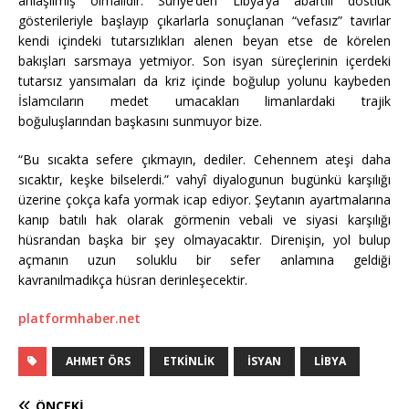
anlaşılmış olmalıdır. Suriye’den Libya’ya abartılı dostluk
gösterileriyle başlayıp çıkarlarla sonuçlanan “vefasız” tavırlar
kendi içindeki tutarsızlıkları alenen beyan etse de körelen
bakışları sarsmaya yetmiyor. Son isyan süreçlerinin içerdeki
tutarsız yansımaları da kriz içinde boğulup yolunu kaybeden
İslamcıların medet umacakları limanlardaki trajik
boğuluşlarından başkasını sunmuyor bize.
“Bu sıcakta sefere çıkmayın, dediler. Cehennem ateşi daha
sıcaktır, keşke bilselerdi.” vahyî diyalogunun bugünkü karşılığı
üzerine çokça kafa yormak icap ediyor. Şeytanın ayartmalarına
kanıp batılı hak olarak görmenin vebali ve siyasi karşılığı
hüsrandan başka bir şey olmayacaktır. Direnişin, yol bulup
açmanın uzun soluklu bir sefer anlamına geldiği
kavranılmadıkça hüsran derinleşecektir.
platformhaber.net
AHMET ÖRS
ETKINLIK
ISYAN
LIBYA
ÖNCEKI