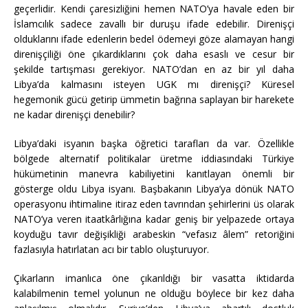
geçerlidir. Kendi çaresizliğini hemen NATO’ya havale eden bir
İslamcılık sadece zavallı bir duruşu ifade edebilir. Direnişçi
olduklarını ifade edenlerin bedel ödemeyi göze alamayan hangi
direnişçiliği öne çıkardıklarını çok daha esaslı ve cesur bir
şekilde tartışması gerekiyor. NATO’dan en az bir yıl daha
Libya’da kalmasını isteyen UGK mı direnişçi? Küresel
hegemonik gücü getirip ümmetin bağrına saplayan bir harekete
ne kadar direnişçi denebilir?
Libya’daki isyanın başka öğretici tarafları da var. Özellikle
bölgede alternatif politikalar üretme iddiasındaki Türkiye
hükümetinin manevra kabiliyetini kanıtlayan önemli bir
gösterge oldu Libya isyanı. Başbakanın Libya’ya dönük NATO
operasyonu ihtimaline itiraz eden tavrından şehirlerini üs olarak
NATO’ya veren itaatkârlığına kadar geniş bir yelpazede ortaya
koyduğu tavır değişikliği arabeskin “vefasız âlem” retoriğini
fazlasıyla hatırlatan acı bir tablo oluşturuyor.
Çıkarların imanlıca öne çıkarıldığı bir vasatta iktidarda
kalabilmenin temel yolunun ne olduğu böylece bir kez daha