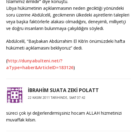
İslamımız ılımlıdır” diye konuştu.
Libya hükümetinin açıklanmasının neden geciktiği yönündeki
soru üzerine Abdülcelil, gecikmenin ülkedeki aşiretlerin talepleri
veya başka faktörlerle alakası olmadığını, deneyimli, milliyetçi
ve doğru insanların bulunmaya çalışıldığını söyledi.
Abdülcelil, “Başbakan Abdürrahim El Kib’in önümüzdeki hafta
hükümeti açıklamasını bekliyoruz” dedi.
(
http://dunyabulteni.net/?
aType=haber&ArticleID=183126
)
İBRAHİM SUATA ZEKİ POLATT
22 KASIM 2011 TARIHINDE, SAAT 07:42
süreci çok iyi değerlendirmişsiniz hocam ALLAH hizmetinizi
muvaffak kılsın.