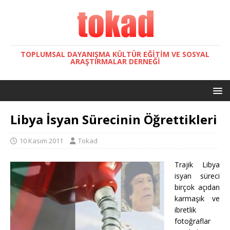
TOPLUMSAL DAYANIŞMA KÜLTÜR EĞITIM VE SOSYAL
ARAŞTIRMALAR DERNEĞI
Libya İsyan Sürecinin Öğrettikleri
10 Kasım 2011
Tokad
Trajik Libya
isyan süreci
birçok açıdan
karmaşık ve
ibretlik
fotoğraflar