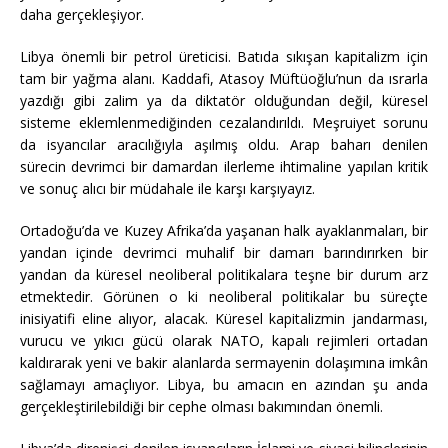
daha gerçekleşiyor.
Libya önemli bir petrol üreticisi. Batıda sıkışan kapitalizm için
tam bir yağma alanı. Kaddafi, Atasoy Müftüoğlu’nun da ısrarla
yazdığı gibi zalim ya da diktatör olduğundan değil, küresel
sisteme eklemlenmediğinden cezalandırıldı. Meşruiyet sorunu
da isyancılar aracılığıyla aşılmış oldu. Arap baharı denilen
sürecin devrimci bir damardan ilerleme ihtimaline yapılan kritik
ve sonuç alıcı bir müdahale ile karşı karşıyayız.
Ortadoğu’da ve Kuzey Afrika’da yaşanan halk ayaklanmaları, bir
yandan içinde devrimci muhalif bir damarı barındırırken bir
yandan da küresel neoliberal politikalara teşne bir durum arz
etmektedir. Görünen o ki neoliberal politikalar bu süreçte
inisiyatifi eline alıyor, alacak. Küresel kapitalizmin jandarması,
vurucu ve yıkıcı gücü olarak NATO, kapalı rejimleri ortadan
kaldırarak yeni ve bakir alanlarda sermayenin dolaşımına imkân
sağlamayı amaçlıyor. Libya, bu amacın en azından şu anda
gerçekleştirilebildiği bir cephe olması bakımından önemli.