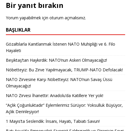
Bir yanıt bırakın
Yorum yapabilmek için
oturum açmalısınız
.
BAŞLIKLAR
Gözaltılarla Kanıtlanmak İstenen NATO Muhipliği ve 6. Filo
Hayaleti
Beşiktaş’tan Haykırdık: NATO’nun Askeri Olmayacağız!
Nöbetteyiz: Bu Zirve Yapılmayacak, TRUMP-NATO Defolacak!
NATO Zirvesine Karşı Nöbetteyiz: NATO’nun Savaş Üssü
Olmayacağız!
NATO Zirvesi İhanettir: Anadolu’da Katillere Yer yok!
“Açlık Çoğunluktadır” Eylemlerimiz Sürüyor: Yoksulluk Büyüyor,
Açlık Derinleşiyor!
1 Mayıs’ta Seslendik: İnsanı, Hayatı, Tabiatı Savun!
Batı Asya’da Emperyalist-Siyonist Saldırganlık ve Direnişin Seyri