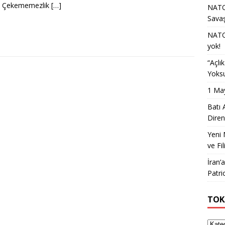
), Çekememezlik
[…]
NATO 
Sava
NATO 
yok!
“Açlı
Yoksu
1 May
Batı 
Diren
Yeni 
ve Fil
İran’
Patri
TOK