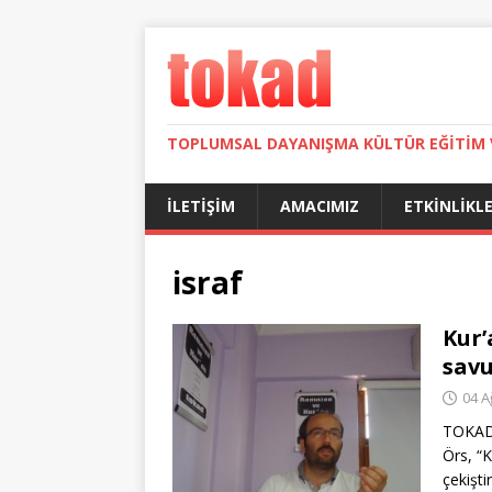
TOPLUMSAL DAYANIŞMA KÜLTÜR EĞITIM 
İLETIŞIM
AMACIMIZ
ETKINLIKL
israf
Kur’
sav
04 A
TOKAD 
Örs, “
çekişti