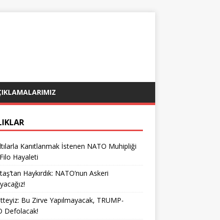
ÇIKLAMALARIMIZ
LIKLAR
tılarla Kanıtlanmak İstenen NATO Muhipliği
 Filo Hayaleti
taş’tan Haykırdık: NATO’nun Askeri
yacağız!
teyiz: Bu Zirve Yapılmayacak, TRUMP-
 Defolacak!