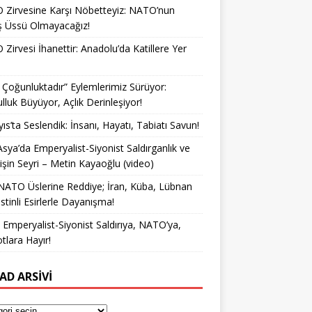
Zirvesine Karşı Nöbetteyiz: NATO’nun
ş Üssü Olmayacağız!
Zirvesi İhanettir: Anadolu’da Katillere Yer
k Çoğunluktadır” Eylemlerimiz Sürüyor:
lluk Büyüyor, Açlık Derinleşiyor!
ıs’ta Seslendik: İnsanı, Hayatı, Tabiatı Savun!
Asya’da Emperyalist-Siyonist Saldırganlık ve
işin Seyri – Metin Kayaoğlu (video)
NATO Üslerine Reddiye; İran, Küba, Lübnan
istinli Esirlerle Dayanışma!
a Emperyalist-Siyonist Saldırıya, NATO’ya,
otlara Hayır!
AD ARSIVI