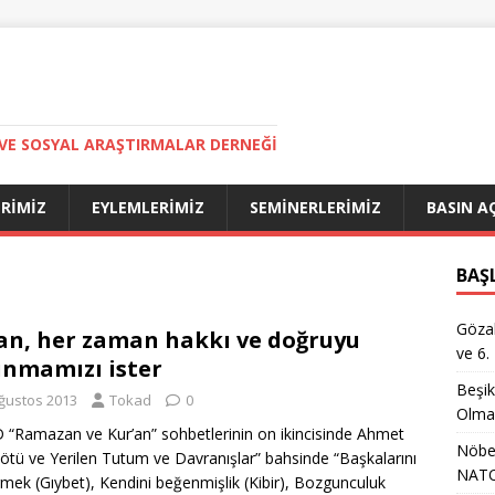
VE SOSYAL ARAŞTIRMALAR DERNEĞI
ERIMIZ
EYLEMLERIMIZ
SEMINERLERIMIZ
BASIN A
BAŞ
Gözal
an, her zaman hakkı ve doğruyu
ve 6.
unmamızı ister
Beşik
ğustos 2013
Tokad
0
Olma
“Ramazan ve Kur’an” sohbetlerinin on ikincisinde Ahmet
Nöbet
Kötü ve Yerilen Tutum ve Davranışlar” bahsinde “Başkalarını
NATO
rmek (Gıybet), Kendini beğenmişlik (Kibir), Bozgunculuk