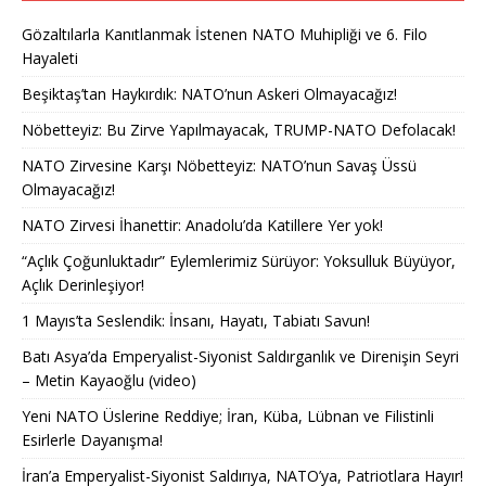
Gözaltılarla Kanıtlanmak İstenen NATO Muhipliği ve 6. Filo
Hayaleti
Beşiktaş’tan Haykırdık: NATO’nun Askeri Olmayacağız!
Nöbetteyiz: Bu Zirve Yapılmayacak, TRUMP-NATO Defolacak!
NATO Zirvesine Karşı Nöbetteyiz: NATO’nun Savaş Üssü
Olmayacağız!
NATO Zirvesi İhanettir: Anadolu’da Katillere Yer yok!
“Açlık Çoğunluktadır” Eylemlerimiz Sürüyor: Yoksulluk Büyüyor,
Açlık Derinleşiyor!
1 Mayıs’ta Seslendik: İnsanı, Hayatı, Tabiatı Savun!
Batı Asya’da Emperyalist-Siyonist Saldırganlık ve Direnişin Seyri
– Metin Kayaoğlu (video)
Yeni NATO Üslerine Reddiye; İran, Küba, Lübnan ve Filistinli
Esirlerle Dayanışma!
İran’a Emperyalist-Siyonist Saldırıya, NATO’ya, Patriotlara Hayır!