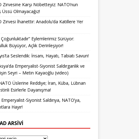
Zirvesine Karşı Nöbetteyiz: NATO’nun
ş Üssü Olmayacağız!
Zirvesi İhanettir: Anadolu’da Katillere Yer
k Çoğunluktadır” Eylemlerimiz Sürüyor:
lluk Büyüyor, Açlık Derinleşiyor!
ıs’ta Seslendik: İnsanı, Hayatı, Tabiatı Savun!
Asya’da Emperyalist-Siyonist Saldırganlık ve
işin Seyri – Metin Kayaoğlu (video)
NATO Üslerine Reddiye; İran, Küba, Lübnan
istinli Esirlerle Dayanışma!
a Emperyalist-Siyonist Saldırıya, NATO’ya,
otlara Hayır!
AD ARSIVI