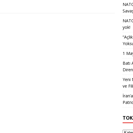
NATO 
Sava
NATO 
yok!
“Açlı
Yoksu
1 May
Batı 
Diren
Yeni 
ve Fil
İran’
Patri
TOK