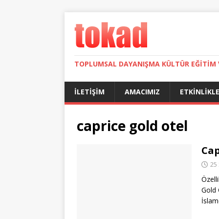
TOPLUMSAL DAYANIŞMA KÜLTÜR EĞITIM 
İLETIŞIM
AMACIMIZ
ETKINLIKL
caprice gold otel
Cap
25
Özelli
Gold 
İslam