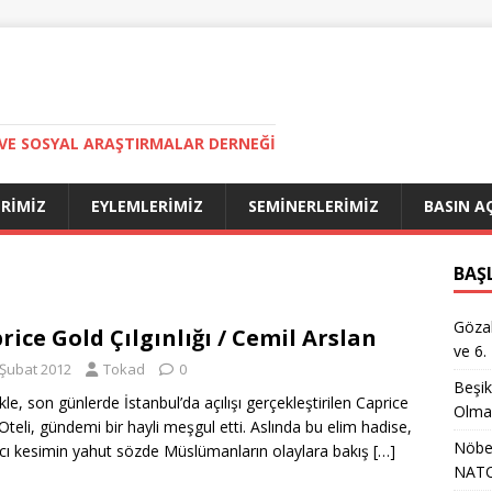
VE SOSYAL ARAŞTIRMALAR DERNEĞI
ERIMIZ
EYLEMLERIMIZ
SEMINERLERIMIZ
BASIN A
BAŞ
Gözal
rice Gold Çılgınlığı / Cemil Arslan
ve 6.
 Şubat 2012
Tokad
0
Beşik
kle, son günlerde İstanbul’da açılışı gerçekleştirilen Caprice
Olma
Oteli, gündemi bir hayli meşgul etti. Aslında bu elim hadise,
Nöbet
cı kesimin yahut sözde Müslümanların olaylara bakış
[…]
NATO