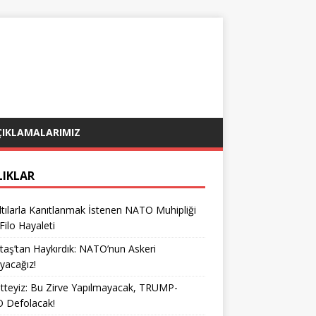
ÇIKLAMALARIMIZ
LIKLAR
tılarla Kanıtlanmak İstenen NATO Muhipliği
 Filo Hayaleti
taş’tan Haykırdık: NATO’nun Askeri
yacağız!
teyiz: Bu Zirve Yapılmayacak, TRUMP-
 Defolacak!