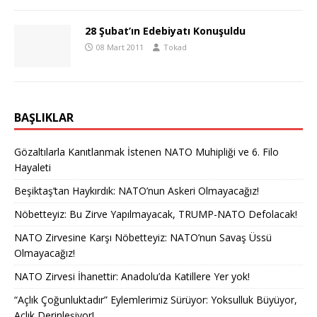
28 Şubat’ın Edebiyatı Konuşuldu
08 Mart 2011
Tokad
BAŞLIKLAR
Gözaltılarla Kanıtlanmak İstenen NATO Muhipliği ve 6. Filo
Hayaleti
Beşiktaş’tan Haykırdık: NATO’nun Askeri Olmayacağız!
Nöbetteyiz: Bu Zirve Yapılmayacak, TRUMP-NATO Defolacak!
NATO Zirvesine Karşı Nöbetteyiz: NATO’nun Savaş Üssü
Olmayacağız!
NATO Zirvesi İhanettir: Anadolu’da Katillere Yer yok!
“Açlık Çoğunluktadır” Eylemlerimiz Sürüyor: Yoksulluk Büyüyor,
Açlık Derinleşiyor!