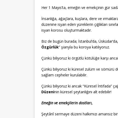
Her 1 Mayıs’ta, emeğin ve emekçinin gür sad
İnsanlığa, ağaçlara, kuşlara, dere ve ırmakla
düzenine isyan eden yüreklerin çığlıkları sınırl
isyan korosu oluşturmaktadır.
Biz de bugün burada; İstanbul’da, Üsküdar’da
Özgürlük
” şiarıyla bu koroya katılıyoruz.
Çünkü biliyoruz ki örgütlü kötülüğe karşı ancak
Çünkü biliyoruz ki küresel zulüm ve sömürü düz
sağlam cepheler kurulabilir.
Çünkü biliyoruz ki ancak “Küresel İntifada” ça
Düzeni
nin küresel şeytanlığını alt edebilir!
Emeğin ve emekçilerin dostları,
Şeytânî sermaye düzeni halkımızı amansız bir