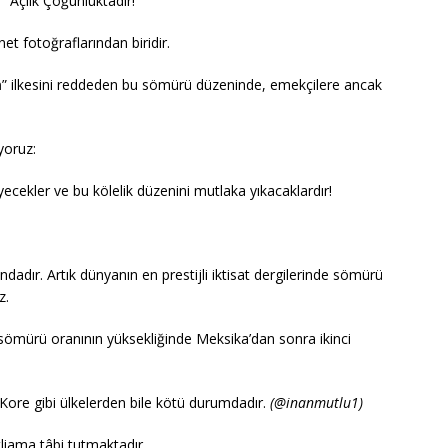
 “Açlık Çoğunluktadır!”
t fotoğraflarından biridir.
m
” ilkesini reddeden bu sömürü düzeninde, emekçilere ancak
yoruz:
ecekler ve bu kölelik düzenini mutlaka yıkacaklardır!
adır. Artık dünyanın en prestijli iktisat dergilerinde sömürü
z.
sömürü oranının yüksekliğinde Meksika’dan sonra ikinci
Kore gibi ülkelerden bile kötü durumdadır.
(@inanmutlu1)
atliama tâbi tutmaktadır.