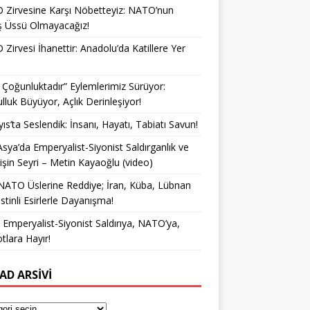
Zirvesine Karşı Nöbetteyiz: NATO’nun
ş Üssü Olmayacağız!
Zirvesi İhanettir: Anadolu’da Katillere Yer
k Çoğunluktadır” Eylemlerimiz Sürüyor:
lluk Büyüyor, Açlık Derinleşiyor!
ıs’ta Seslendik: İnsanı, Hayatı, Tabiatı Savun!
Asya’da Emperyalist-Siyonist Saldırganlık ve
işin Seyri – Metin Kayaoğlu (video)
NATO Üslerine Reddiye; İran, Küba, Lübnan
istinli Esirlerle Dayanışma!
a Emperyalist-Siyonist Saldırıya, NATO’ya,
otlara Hayır!
AD ARSIVI