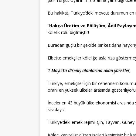
Şair Turgut Uyar’ın mısralarına yansıdığı üzere
Bu hakikat, Türkiye’deki mevcut durumun en ne
“
Hakça Üretim ve Bölüşüm, Âdil Paylaşı
kölelik rolü biçilmiştir!
Buradan güçlü bir şekilde bir kez daha haykırı
Elbette emekçiler köleliğe asla rıza göstermey
1 Mayıs’ta direniş alanlarına akan yürekler,
Türkiye, emekçiler için bir cehennem konumund
oranı en yüksek ülkeler arasında gösteriliyoru
İncelenen 43 büyük ülke ekonomisi arasında 
sıradayız.
Türkiye’deki emek rejimi; Çin, Tayvan, Güney 
Köleci kapitalist düzen işçileri kesintisiz bir k