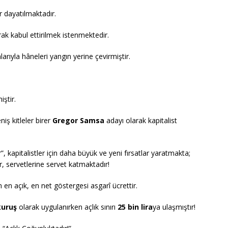
r dayatılmaktadır.
arak kabul ettirilmek istenmektedir.
arıyla hâneleri yangın yerine çevirmiştir.
iştir.
iş kitleler birer
Gregor Samsa
adayı olarak kapitalist
, kapitalistler için daha büyük ve yeni fırsatlar yaratmakta;
r, servetlerine servet katmaktadır!
 en açık, en net göstergesi asgarî ücrettir.
kuruş
olarak uygulanırken açlık sınırı
25 bin lira
ya ulaşmıştır!