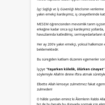
İşçi Sağlığı ve İş Güvenliği Meclisi
nin verilerin
yakın emekçi kardeşimiz, iş cinayetlerinde katl
MESEM öğrencisinden mevsimlik tarım işçisine
erkeğine kadar onca işçi kardeşimiz yollarda, 
havuzlarında katledilmiş; sermayedarlarların 
Her ay 200’e yakın emekçi, yoksul halkımızın e
beklemektedir.
Bu süregiden katliam düzenini egemenler so
İşçiye “
Yaşarken kölelik, ölürken cinayet
”
söylemiyle Allah’ın dinine iftira atmak sûreti
Elbette Allah kimseye zulmetmez fakat egemen
zulmeden!
O hâlde şundan eminiz ki Âlemlerin Rabbi Allah
biz de bu hesabı bu dünyada sormak için elim