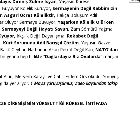
Mayıs Direniş Zulme İsyan
, Yaşasın Küresel
 Büyüyor Kölelik Sürüyor,
Sermayenin Değil Rabbimizin
or,
Asgari Ücret Köleliktir
, Hakça Bölüşüm Adil
iler Ölüyor Sermaye Büyüyor,
Yaşarken Kölelik Ölürken
,
Sermayeyi Değil Hayatı Savun
, Zam Sömürü Yağma
üyüyor
, Irkçılık Değil Dayanışma,
Rekabet Değil
r,
Kürt Sorununa Adil Barışçıl Çözüm
, Yaşasın Gazze
 Bakü Ceyhan Hattından Akan Petrol Değil Kan,
NATO’dan
bir getirip hep birlikte “
Dağlardayız Biz Ovalarda
” marşını
hat Altın, Meryem Karayıl ve Cahit Erdem Örs okudu. Yürüyüş
da yer alıyor.
1 Mayıs yürüyüşümüz
,
video kaydından takip
ZE DİRENİŞİNİN YÜKSELTTİĞİ
KÜRESEL
İNTİFADA