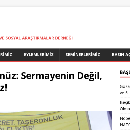
VE SOSYAL ARAŞTIRMALAR DERNEĞI
ERIMIZ
EYLEMLERIMIZ
SEMINERLERIMIZ
BASIN A
üz: Sermayenin Değil,
BAŞ
z!
Gözal
ve 6.
Beşik
Olma
Nöbet
NATO