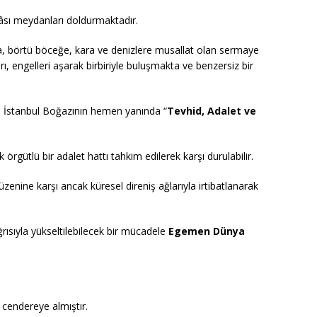
âsı meydanları doldurmaktadır.
ra, börtü böceğe, kara ve denizlere musallat olan sermaye
arı, engelleri aşarak birbiriyle buluşmakta ve benzersiz bir
, İstanbul Boğazının hemen yanında “
Tevhid, Adalet ve
 örgütlü bir adalet hattı tahkim edilerek karşı durulabilir.
enine karşı ancak küresel direniş ağlarıyla irtibatlanarak
ğrısıyla yükseltilebilecek bir mücadele
Egemen Dünya
 cendereye almıştır.