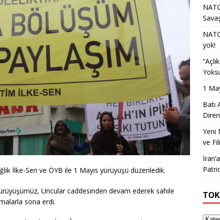
NATO 
Sava
NATO 
yok!
“Açlı
Yoksu
1 May
Batı 
Diren
Yeni 
ve Fil
İran’
Patri
lık İlke-Sen ve ÖYB ile 1 Mayıs yürüyüşü düzenledik.
yürüyüşümüz, Uncular caddesinden devam ederek sahile
TOK
malarla sona erdi.