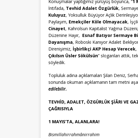
Konuşmalar yaptığımız yürüyüş boyunca, “
1 
İntifada,
Tevhid Adalet Özgürlük
, Sermaye
Kuluyuz
, Yoksulluk Büyüyor Açlık Derinleşiy
Paylaşım,
Emekçiler Köle Olmayacak
, İşç
Cinayet
, Kahrolsun Kapitalist Yağma Düzeni
Düzenine Hayır,
Esnaf Batıyor Sermaye B
Dayanışma
, Roboski Kanıyor Adalet Bekliyo
Direnişimiz,
İşbirlikçi AKP Hesap Verecek
,
Çıkılsın Üsler Sökülsün
” sloganları attık, tek
söyledik.
Topluluk adına açıklamaları Şilan Deniz, Ser
sonunda okuman açıklamanın tam metni aşağı
edilebilir.
TEVHİD, ADALET, ÖZGÜRLÜK ŞİÂRI VE
GAZ
ÇAĞRISIYLA
1 MAYIS’TA, ALANLARA!
Bismillahirrahmânirrahim