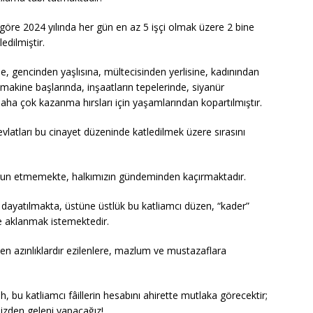
e göre 2024 yılında her gün en az 5 işçi olmak üzere 2 bine
edilmiştir.
, gencinden yaşlısına, mültecisinden yerlisine, kadınından
makine başlarında, inşaatların tepelerinde, siyanür
daha çok kazanma hırsları için yaşamlarından kopartılmıştır.
vlatları bu cinayet düzeninde katledilmek üzere sırasını
run etmemekte, halkımızın gündeminden kaçırmaktadır.
 dayatılmakta, üstüne üstlük bu katliamcı düzen, “kader”
yle aklanmak istemektedir.
 azınlıklardır ezilenlere, mazlum ve mustazaflara
, bu katliamcı fâillerin hesabını ahirette mutlaka görecektir;
izden geleni yapacağız!