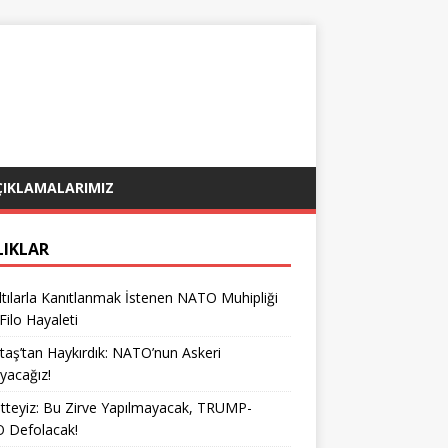
ÇIKLAMALARIMIZ
LIKLAR
tılarla Kanıtlanmak İstenen NATO Muhipliği
 Filo Hayaleti
taş’tan Haykırdık: NATO’nun Askeri
yacağız!
teyiz: Bu Zirve Yapılmayacak, TRUMP-
 Defolacak!