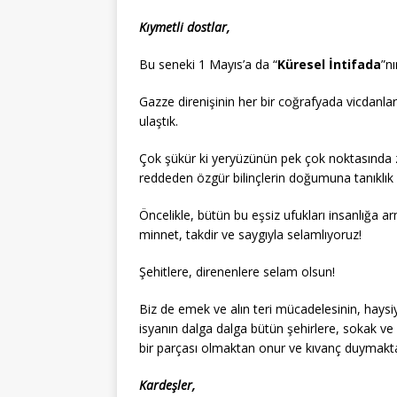
Kıymetli dostlar,
Bu seneki 1 Mayıs’a da “
Küresel İntifada
”nı
Gazze direnişinin her bir coğrafyada vicdanları
ulaştık.
Çok şükür ki yeryüzünün pek çok noktasında zul
reddeden özgür bilinçlerin doğumuna tanıklık
Öncelikle, bütün bu eşsiz ufukları insanlığa a
minnet, takdir ve saygıyla selamlıyoruz!
Şehitlere, direnenlere selam olsun!
Biz de emek ve alın teri mücadelesinin, haysiy
isyanın dalga dalga bütün şehirlere, sokak ve
bir parçası olmaktan onur ve kıvanç duymakta
Kardeşler,