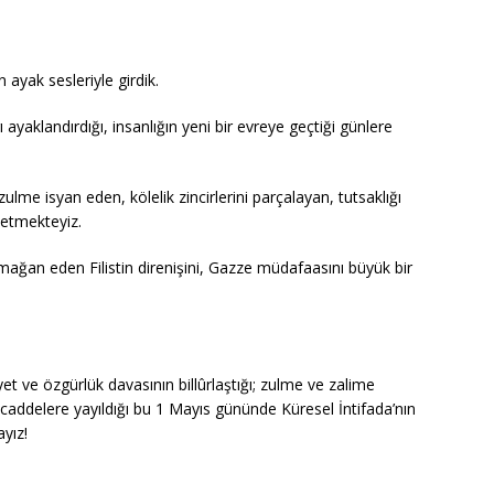
n ayak sesleriyle girdik.
 ayaklandırdığı, insanlığın yeni bir evreye geçtiği günlere
me isyan eden, kölelik zincirlerini parçalayan, tutsaklığı
 etmekteyiz.
rmağan eden Filistin direnişini, Gazze müdafaasını büyük bir
et ve özgürlük davasının billûrlaştığı; zulme ve zalime
 caddelere yayıldığı bu 1 Mayıs gününde Küresel İntifada’nın
yız!