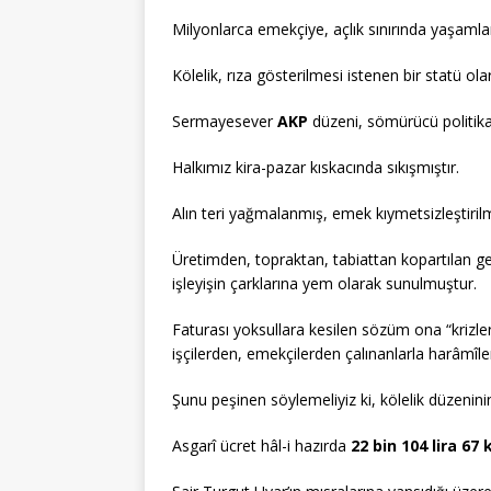
Milyonlarca emekçiye, açlık sınırında yaşamla
Kölelik, rıza gösterilmesi istenen bir statü ol
Sermayesever
AKP
düzeni, sömürücü politikal
Halkımız kira-pazar kıskacında sıkışmıştır.
Alın teri yağmalanmış, emek kıymetsizleştirilm
Üretimden, topraktan, tabiattan kopartılan gen
işleyişin çarklarına yem olarak sunulmuştur.
Faturası yoksullara kesilen sözüm ona “krizler”
işçilerden, emekçilerden çalınanlarla harâmîle
Şunu peşinen söylemeliyiz ki, kölelik düzeninin
Asgarî ücret hâl-i hazırda
22 bin 104 lira 67 